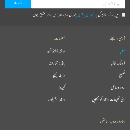
میں نے ریختہ کی
پرائیویسی پالیسی
پڑھ لی ہے اور اس سے متفق ہوں
فوری رابطے
معلومات
عطیہ
ریختہ فاؤنڈیشن
فرہنگ قافیہ
بانی : تعارف
تقطیع
رابطہ کیجیے
اردو وسائل
کیریئر
اپنی تخلیقات ریختہ کو بھیجیں
ریختہ ایکسپلورر
ہماری ویب سائٹس