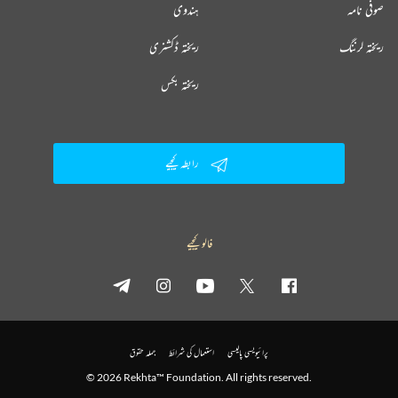
صوفی نامہ
ہندوی
ریختہ لرننگ
ریختہ ڈکشنری
ریختہ بکس
رابطہ کیجیے
فالو کیجیے
پرائیویسی پالیسی
استعمال کی شرائط
جملہ حقوق
© 2026 Rekhta™ Foundation. All rights reserved.