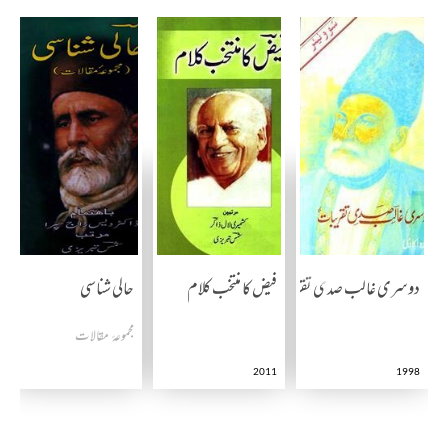
دوسری غالب صدی تقریبات
فیض کا منتخب کلام
حالی شناسی
مجموعۂ مقالات
2011
1998