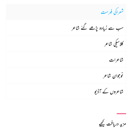
شعراکی فہرست
سب سے زیادہ پڑھے گئے شاعر
کلاسیکی شاعر
شاعرات
نوجوان شاعر
شاعروں کے آڈیو
مزید دریافت کیجیے