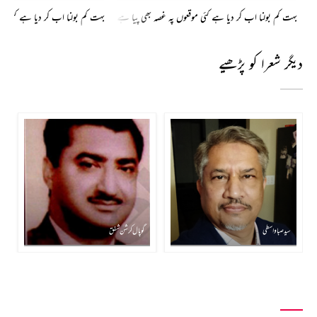
بہت کم بولنا اب کر دیا ہے کئی موقعوں پہ غصہ بھی پیا ہے
بہت کم بولنا اب کر دیا ہے کئی مو
دیگر شعرا کو پڑھیے
سید صبا واسطی
گوپال کرشن شفق