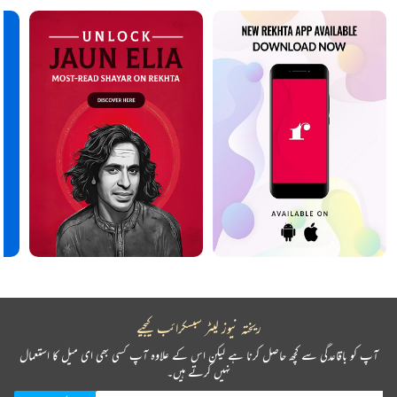
ریختہ نیوز لیٹر سبسکرائب کیجیے
آپ کو باقاعدگی سے کچھ حاصل کرنا ہے لیکن اس کے علاوہ آپ کسی بھی ای میل کا استعمال
نہیں کرتے ہیں۔