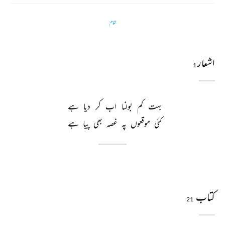
تمام
اشعار
1
بہت 
کم 
بولنا 
اب 
کر 
دیا 
ہے 
کئی 
موقعوں 
پہ 
غصہ 
بھی 
پیا 
ہے 
کتاب
21