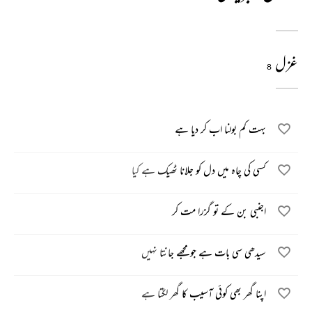
غزل
8
بہت کم بولنا اب کر دیا ہے
کسی کی چاہ میں دل کو جلانا ٹھیک ہے کیا
اجنبی بن کے تو گزرا مت کر
سیدھی سی بات ہے جو مجھے جانتا نہیں
اپنا گھر بھی کوئی آسیب کا گھر لگتا ہے