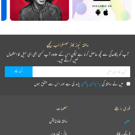
ریختہ نیوز لیٹر سبسکرائب کیجیے
آپ کو باقاعدگی سے کچھ حاصل کرنا ہے لیکن اس کے علاوہ آپ کسی بھی ای میل کا استعمال
نہیں کرتے ہیں۔
میں نے ریختہ کی
پرائیویسی پالیسی
پڑھ لی ہے اور اس سے متفق ہوں
فوری رابطے
معلومات
عطیہ
ریختہ فاؤنڈیشن
فرہنگ قافیہ
بانی : تعارف