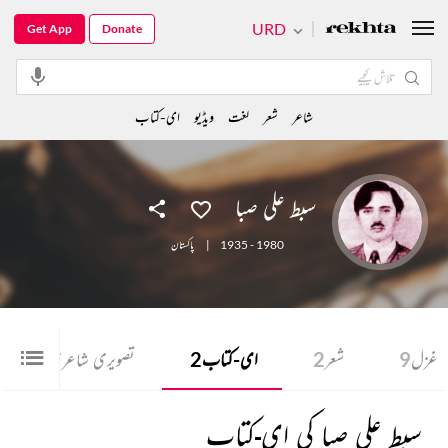
URD
Get App
Donate
شاعر
شعر
لغت
ویڈیو
ای-کتاب
سبط علی صبا
1935 - 1980
|
پاکستان
غزل
9
شعر
2
ای-کتاب
2
تصویری شاعری
1
سبط علی صبا کی ای-کتاب