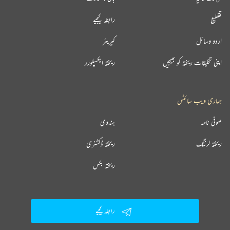
تقطیع
رابطہ کیجیے
اردو وسائل
کیریئر
اپنی تخلیقات ریختہ کو بھیجیں
ریختہ ایکسپلورر
ہماری ویب سائٹس
صوفی نامہ
ہندوی
ریختہ لرننگ
ریختہ ڈکشنری
ریختہ بکس
رابطہ کیجیے