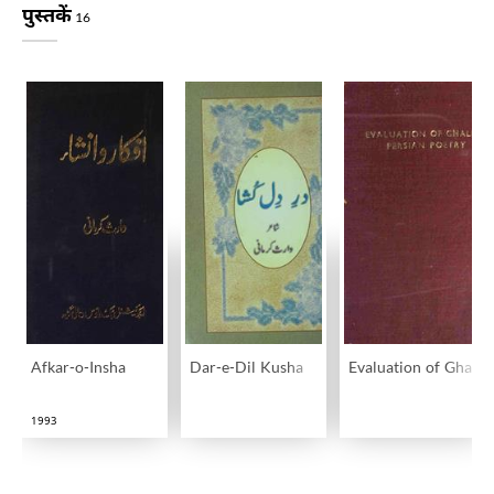
पुस्तकें
16
Afkar-o-Insha
Dar-e-Dil Kusha
Evaluation of Ghalib
1993