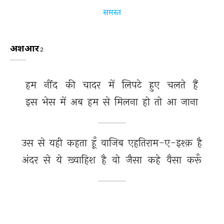
समस्त
अशआर
2
हम 
नींद 
की 
चादर 
में 
लिपटे 
हुए 
चलते 
हैं 
इस 
भेस 
में 
अब 
हम 
से 
मिलना 
हो 
तो 
आ 
जाना 
उस 
से 
यही 
कहता 
हूँ 
वाजिब 
एहतिराम-ए-इश्क़ 
है 
अंदर 
से 
ये 
ख़्वाहिश 
है 
वो 
जैसा 
कहे 
वैसा 
करूँ 