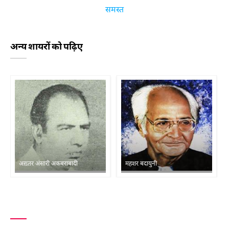
समस्त
अन्य शायरों को पढ़िए
अख़्तर अंसारी अकबराबादी
महशर बदायुनी