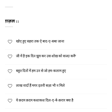
ग़ज़ल
11
खोए हुए सहरा तक ऐ बाद-ए-सबा जाना
जी में है इक दिन झूम कर उस शोख़ को सज्दा करूँ
बहुत दिनों में हम उन से जो हम-कलाम हुए
लाख नादाँ हैं मगर इतनी सज़ा भी न मिले
ये क़दम क़दम कशाकश दिल-ए-बे-क़रार क्या है