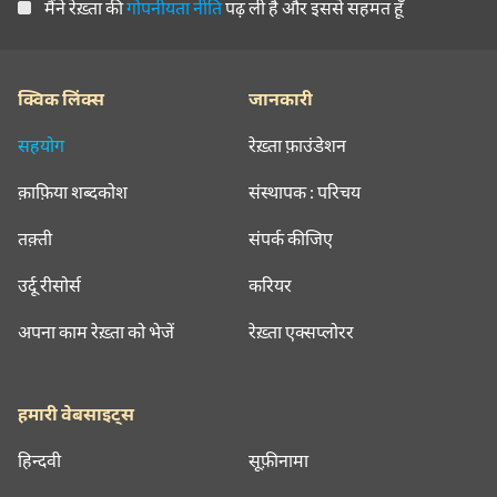
मैंने रेख़्ता की
गोपनीयता नीति
पढ़ ली है और इससे सहमत हूँ
क्विक लिंक्स
जानकारी
सहयोग
रेख़्ता फ़ाउंडेशन
क़ाफ़िया शब्दकोश
संस्थापक : परिचय
तक़्ती
संपर्क कीजिए
उर्दू रीसोर्स
करियर
अपना काम रेख़्ता को भेजें
रेख़्ता एक्सप्लोरर
हमारी वेबसाइट्स
हिन्दवी
सूफ़ीनामा