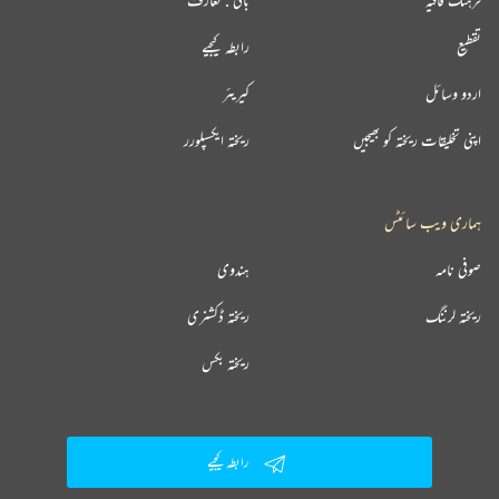
تقطیع
رابطہ کیجیے
اردو وسائل
کیریئر
اپنی تخلیقات ریختہ کو بھیجیں
ریختہ ایکسپلورر
ہماری ویب سائٹس
صوفی نامہ
ہندوی
ریختہ لرننگ
ریختہ ڈکشنری
ریختہ بکس
رابطہ کیجیے