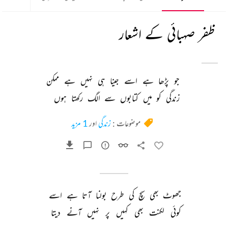
ظفر صہبائی کے اشعار
جو 
پڑھا 
ہے 
اسے 
جینا 
ہی 
نہیں 
ہے 
ممکن 
زندگی 
کو 
میں 
کتابوں 
سے 
الگ 
رکھتا 
ہوں 
موضوعات :
زندگی
اور
1 مزید
جھوٹ 
بھی 
سچ 
کی 
طرح 
بولنا 
آتا 
ہے 
اسے 
کوئی 
لکنت 
بھی 
کہیں 
پر 
نہیں 
آنے 
دیتا 