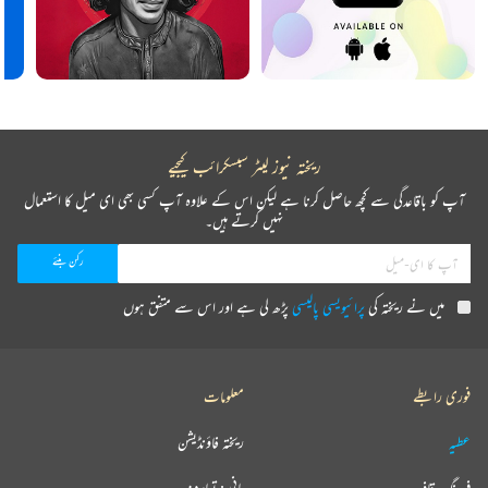
ریختہ نیوز لیٹر سبسکرائب کیجیے
آپ کو باقاعدگی سے کچھ حاصل کرنا ہے لیکن اس کے علاوہ آپ کسی بھی ای میل کا استعمال
نہیں کرتے ہیں۔
میں نے ریختہ کی
پرائیویسی پالیسی
پڑھ لی ہے اور اس سے متفق ہوں
فوری رابطے
معلومات
عطیہ
ریختہ فاؤنڈیشن
فرہنگ قافیہ
بانی : تعارف