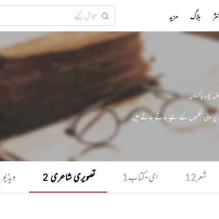
ثر
بلاگ
مزید
ول پور
,
پاکستان
ر پر اپنی نظموں کے لیے جانے جاتے ہیں
شعر
ای-کتاب
تصویری شاعری
ویڈیو
3
2
1
12