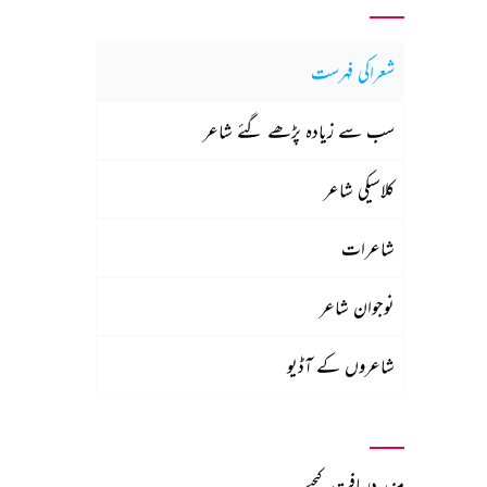
شعراکی فہرست
سب سے زیادہ پڑھے گئے شاعر
کلاسیکی شاعر
شاعرات
نوجوان شاعر
شاعروں کے آڈیو
مزید دریافت کیجیے