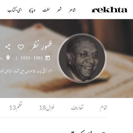
شاعر
شعر
لغت
ویڈیو
ای-کتاب
ن
ظہور نظر
1923 - 1981
|
بہا
اہم ترقی پسند شاعروں میں شمار، خاص طو
تمام
تعارف
غزل
نظم
13
18