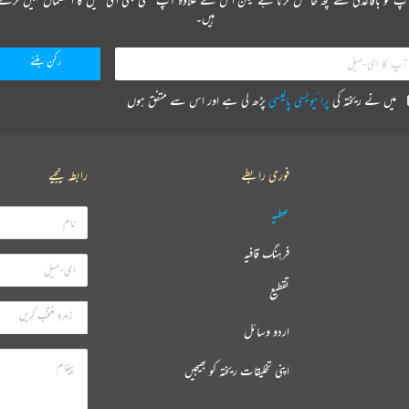
ہیں۔
میں نے ریختہ کی
پرائیویسی پالیسی
پڑھ لی ہے اور اس سے متفق ہوں
فوری رابطے
رابطہ کیجیے
عطیہ
فرہنگ قافیہ
تقطیع
اردو وسائل
اپنی تخلیقات ریختہ کو بھیجیں