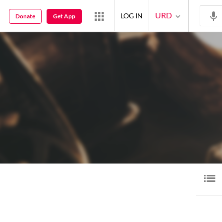
URD
LOG IN
Donate
Get App
یڈیو
3