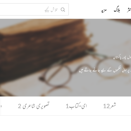
ثر
بلاگ
مزید
ول پور
,
پاکستان
ر پر اپنی نظموں کے لیے جانے جاتے ہیں
شعر
ای-کتاب
تصویری شاعری
و
2
1
12