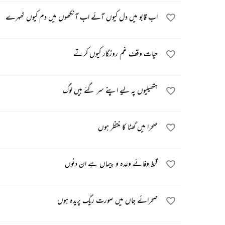
اب قابو میں دل کیوں آئے اب آنکھوں میں دم کیوں ٹھہرے
حیات وقف غم روزگار کیوں کرتے
ہتھیلیوں پہ لیے اپنے سر گئے ہیں لوگ
صحرا میں گھٹا کا منتظر ہوں
قحط وفائے وعدہ و پیماں ہے ان دنوں
صحرائے جاں میں صورت ریگ پریدہ ہوں