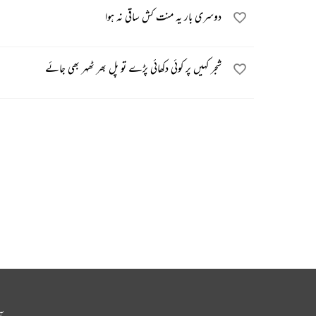
دوسری بار یہ منت کش ساقی نہ ہوا
شجر کہیں پر کوئی دکھائی پڑے تو پل بھر ٹھہر بھی جائے
آ