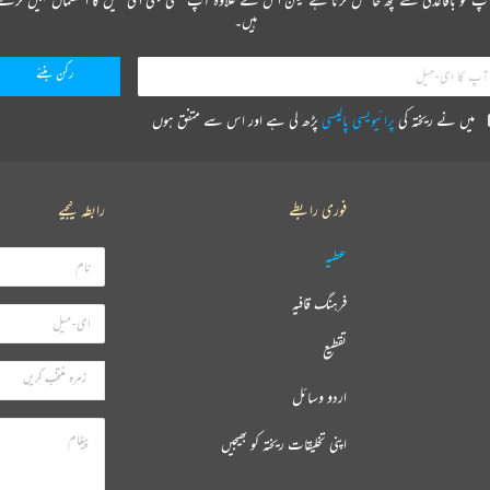
ہیں۔
میں نے ریختہ کی
پرائیویسی پالیسی
پڑھ لی ہے اور اس سے متفق ہوں
فوری رابطے
رابطہ کیجیے
عطیہ
فرہنگ قافیہ
تقطیع
اردو وسائل
اپنی تخلیقات ریختہ کو بھیجیں