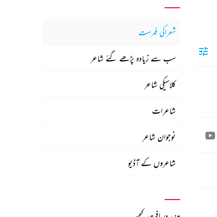
شعراکی فہرست
سب سے زیادہ پڑھے گئے شاعر
کلاسیکی شاعر
شاعرات
نوجوان شاعر
شاعروں کے آڈیو
مزید دریافت کیجیے