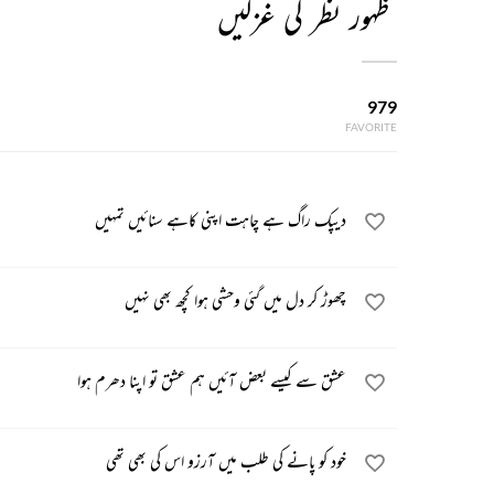
ظہور نظر کی غزلیں
979
FAVORITE
دیپک راگ ہے چاہت اپنی کاہے سنائیں تمہیں
چھوڑ کر دل میں گئی وحشی ہوا کچھ بھی نہیں
عشق سے کیسے بعض آئیں ہم عشق تو اپنا دھرم ہوا
خود کو پانے کی طلب میں آرزو اس کی بھی تھی