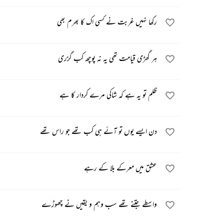
رکھا نہیں غربت نے کسی اک کا بھرم بھی
ہر گھڑی قیامت تھی یہ نہ پوچھ کب گزری
ظلم تو یہ ہے کہ شاکی مرے کردار کا ہے
دن ایسے یوں تو آئے ہی کب تھے جو راس تھے
عشق میں معرکے بلا کے رہے
واسطے جتنے تھے سب وہم و یقیں نے چھوڑے