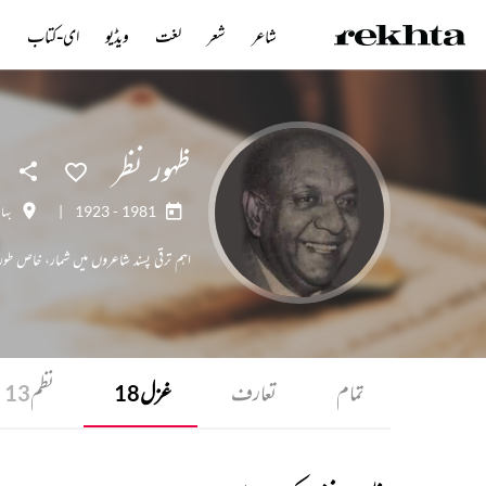
شاعر
شعر
لغت
ویڈیو
ای-کتاب
ن
ظہور نظر
1923 - 1981
|
بہا
اہم ترقی پسند شاعروں میں شمار، خاص طو
تمام
تعارف
غزل
نظم
13
18