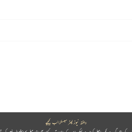
ریختہ نیوز لیٹر سبسکرائب کیجیے
پ کو باقاعدگی سے کچھ حاصل کرنا ہے لیکن اس کے علاوہ آپ کسی بھی ای میل کا استعمال نہیں کرتے