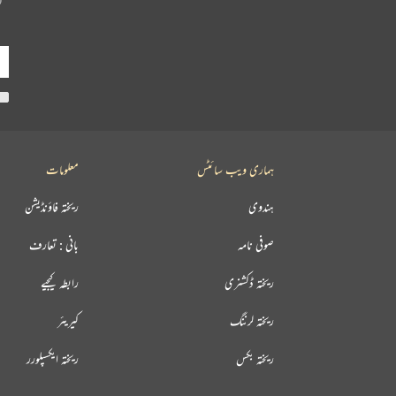
ہماری ویب سائٹس
معلومات
ہندوی
ریختہ فاؤنڈیشن
صوفی نامہ
بانی : تعارف
ریختہ ڈکشنری
رابطہ کیجیے
ریختہ لرننگ
کیریئر
ریختہ بکس
ریختہ ایکسپلورر