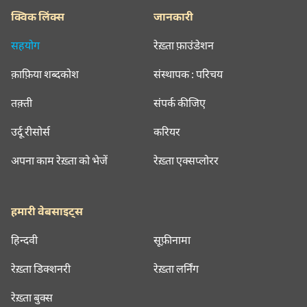
क्विक लिंक्स
जानकारी
सहयोग
रेख़्ता फ़ाउंडेशन
क़ाफ़िया शब्दकोश
संस्थापक : परिचय
तक़्ती
संपर्क कीजिए
उर्दू रीसोर्स
करियर
अपना काम रेख़्ता को भेजें
रेख़्ता एक्सप्लोरर
हमारी वेबसाइट्स
हिन्दवी
सूफ़ीनामा
रेख़्ता डिक्शनरी
रेख़्ता लर्निंग
रेख़्ता बुक्स