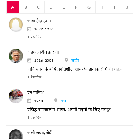
A
B
C
D
E
F
G
H
I
J
आग़ा हैदर हसन
1892 -1976
1 रेखाचित्र
अहमद नदीम क़ासमी
1916 -2006
लाहौर
पाकिस्तान के शीर्ष प्रगतिशील शायर/कहानीकारों में भी महत्वपूर्ण स
1 रेखाचित्र
ऐन ताबिश
1958
गया
प्रसिद्ध समकालीन शायर, अपनी नज़्मों के लिए मशहूर
1 रेखाचित्र
अली जवाद ज़ैदी