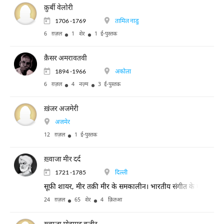
क़ुर्बी वेलोरी
1706 -1769
तामिल नाडु
6 ग़ज़ल
1 शेर
1 ई-पुस्तक
क़ैसर अमरावतवी
1894 -1966
अकोला
6 ग़ज़ल
4 नज़्म
3 ई-पुस्तक
ख़ंजर अजमेरी
अजमेर
12 ग़ज़ल
1 ई-पुस्तक
ख़्वाजा मीर दर्द
1721 -1785
दिल्ली
सूफ़ी शायर, मीर तक़ी मीर के समकालीन। भारतीय संगीत के गहरे ज्ञान के
24 ग़ज़ल
65 शेर
4 क़ितआ
ख़्वाज़ा मोहम्मद वज़ीर