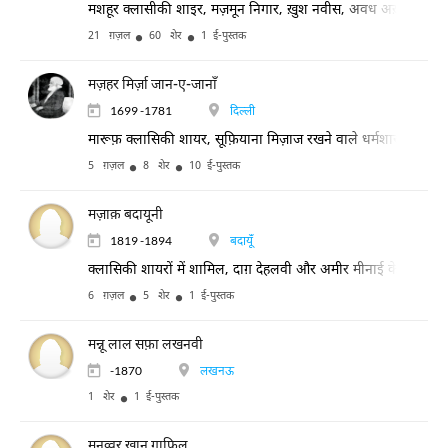
मशहूर क्लासीकी शाइर, मज़मून निगार, ख़ुश नवीस, अवध अख़बार के मु
21 ग़ज़ल
60 शेर
1 ई-पुस्तक
मज़हर मिर्ज़ा जान-ए-जानाँ
1699 -1781
दिल्ली
मारूफ़ क्लासिकी शायर, सूफ़ियाना मिज़ाज रखने वाले धर्मशास्त्री (आलि
5 ग़ज़ल
8 शेर
10 ई-पुस्तक
मज़ाक़ बदायूनी
1819 -1894
बदायूँ
क्लासिकी शायरों में शामिल, दाग़ देहलवी और अमीर मीनाई के हमअस्र, 
6 ग़ज़ल
5 शेर
1 ई-पुस्तक
मन्नू लाल सफ़ा लखनवी
-1870
लखनऊ
1 शेर
1 ई-पुस्तक
मुनव्वर ख़ान ग़ाफ़िल