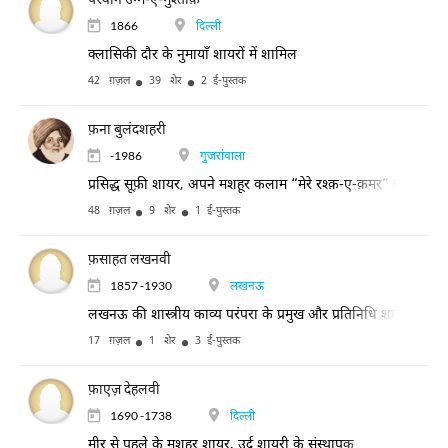
1866
दिल्ली
क्लासिकी दौर के नुमायाँ शायरों में शामिल
42 ग़ज़ल
39 शेर
2 ई-पुस्तक
फ़ना बुलंदशहरी
-1986
गुजरांवाला
प्रसिद्ध सूफ़ी शायर, अपने मशहूर कलाम “मेरे रश्क़-ए-क़मर” के लिए जा
48 ग़ज़ल
9 शेर
1 ई-पुस्तक
फ़साहत लखनवी
1857 -1930
लखनऊ
लखनऊ की शास्त्रीय काव्य परंपरा के प्रमुख और प्रतिनिधि शायर, प्रसिद
17 ग़ज़ल
1 शेर
3 ई-पुस्तक
फ़ाएज़ देहलवी
1690 -1738
दिल्ली
मीर से पहले के मशहूर शायर, उर्दू शायरी के संस्थापक