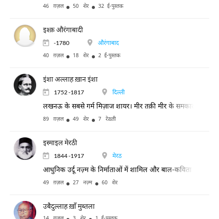
46 ग़ज़ल
50 शेर
32 ई-पुस्तक
इश्क़ औरंगाबादी
-1780
औरंगाबाद
40 ग़ज़ल
18 शेर
2 ई-पुस्तक
इंशा अल्लाह ख़ान इंशा
1752 -1817
दिल्ली
लखनऊ के सबसे गर्म मिज़ाज शायर। मीर तक़ी मीर के समकालीन। मुसहफ़ी 
89 ग़ज़ल
49 शेर
7 रेख़्ती
इस्माइल मेरठी
1844 -1917
मेरठ
आधुनिक उर्दू नज़्म के निर्माताओं में शामिल और बाल-कविता के लिए प्रस
49 ग़ज़ल
27 नज़्म
60 शेर
उबैदुल्लाह ख़ाँ मुब्तला
14 ग़ज़ल
3 शेर
1 ई-पुस्तक