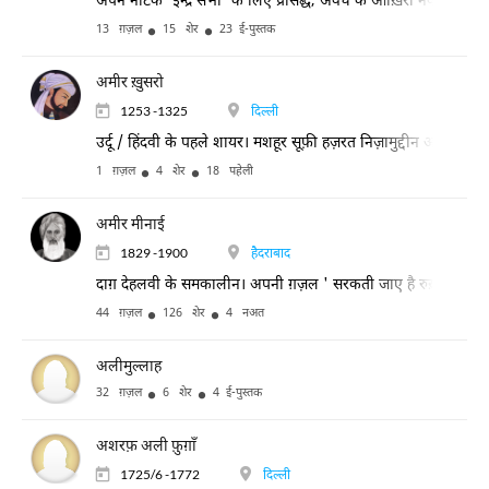
अपने नाटक 'इन्द्र सभा' के लिए प्रसिद्ध, अवध के आख़िरी नवाब वा
13 ग़ज़ल
15 शेर
23 ई-पुस्तक
अमीर ख़ुसरो
1253 -1325
दिल्ली
उर्दू / हिंदवी के पहले शायर। मशहूर सूफ़ी हज़रत निज़ामुद्दीन औलिया क
1 ग़ज़ल
4 शेर
18 पहेली
अमीर मीनाई
1829 -1900
हैदराबाद
दाग़ देहलवी के समकालीन। अपनी ग़ज़ल ' सरकती जाए है रुख़ से नक़ाब आ
44 ग़ज़ल
126 शेर
4 नअत
अलीमुल्लाह
32 ग़ज़ल
6 शेर
4 ई-पुस्तक
अशरफ़ अली फ़ुग़ाँ
1725/6 -1772
दिल्ली