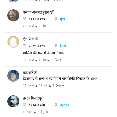
उस्ताद अज़मत हुसैन ख़ाँ
1911 -1975
मुंबई
20 ग़ज़ल
1 शेर
ऐश देहलवी
1779 -1874
दिल्ली
ग़ालिब की गज़लों के आलोचक
16 ग़ज़ल
6 शेर
1 क़ितआ
क़द्र ओरैज़ी
हैदराबाद से सम्बन्ध रखनेवाले क्लासिकी मिज़ाज के शायर, अपनी रुबाइयों
16 ग़ज़ल
11 शेर
3 ई-पुस्तक
क़दीर पियारेपुरी
1914 -1968
बहराइच
3 ग़ज़ल
1 ई-पुस्तक