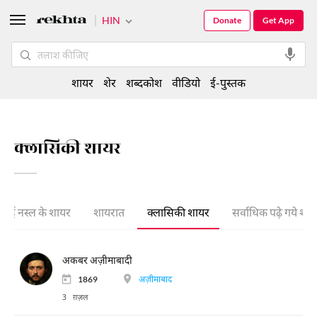
HIN
Donate
Get App
शायर
शेर
शब्दकोश
वीडियो
ई-पुस्तक
क्लासिकी शायर
नई नस्ल के शायर
शायरात
क्लासिकी शायर
सर्वाधिक पढ़े गये शा
अकबर अज़ीमाबादी
1869
अज़ीमाबाद
3 ग़ज़ल