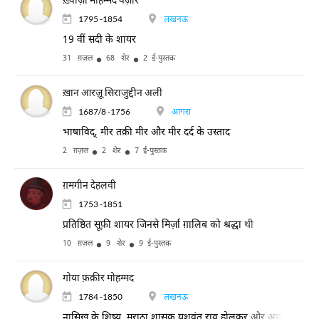
1795 -1854
लखनऊ
19 वीं सदी के शायर
31 ग़ज़ल
68 शेर
2 ई-पुस्तक
ख़ान आरज़ू सिराजुद्दीन अली
1687/8 -1756
आगरा
भाषाविद्, मीर तक़ी मीर और मीर दर्द के उस्ताद
2 ग़ज़ल
2 शेर
7 ई-पुस्तक
ग़मगीन देहलवी
1753 -1851
प्रतिष्ठित सूफ़ी शायर जिनसे मिर्ज़ा ग़ालिब को श्रद्धा थी
10 ग़ज़ल
9 शेर
9 ई-पुस्तक
गोया फ़क़ीर मोहम्मद
1784 -1850
लखनऊ
नासिख़ के शिष्य, मराठा शासक यशवंत राव होलकर और अवध के नवाब ग़