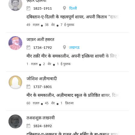
ज़हीर देहलवी
1825 -1911
दिल्ली
दबिस्तान-ए-दिल्ली के महत्वपूर्ण शायर, अपनी किताब "दास्तान-ए-ग़द्र"
49 ग़ज़ल
38 शेर
7 ई-पुस्तक
जाफ़र अली हसरत
1734 -1792
लखनऊ
मीर तक़ी मीर के समकालीन, अपनी इश्क़िया शायरी के लिए मशहूर
1 ग़ज़ल
2 शेर
1 ई-पुस्तक
जोशिश अज़ीमाबादी
1737 -1801
मीर के समकालीन, अज़ीमाबाद स्कूल के प्रतिष्ठित शायर, दिल्ली स्कूल के
60 ग़ज़ल
45 शेर
1 क़ितआ
तअशशुक़ लखनवी
1824 -1892
दबिस्तान-ए-लखनऊ के ग़ज़ल और मर्सिए के बा-कमाल शाइरों में शामि