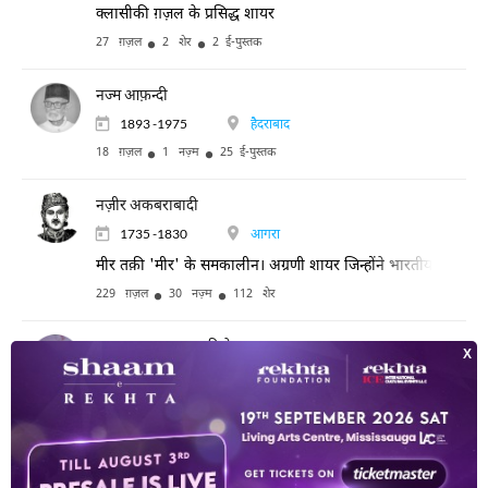
क्लासीकी ग़ज़ल के प्रसिद्ध शायर
27 ग़ज़ल
2 शेर
2 ई-पुस्तक
नज्म आफ़न्दी
1893 -1975
हैदराबाद
18 ग़ज़ल
1 नज़्म
25 ई-पुस्तक
नज़ीर अकबराबादी
1735 -1830
आगरा
मीर तक़ी 'मीर' के समकालीन। अग्रणी शायर जिन्होंने भारतीय संस्कृति और 
229 ग़ज़ल
30 नज़्म
112 शेर
नवाब उमराव बहादूर दिलेर
1873 -1926
इंदौर
12 ग़ज़ल
2 ई-पुस्तक
नश्तर छपरावी
कोलकाता