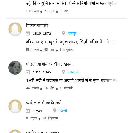
उर्दू की आधुनिक नज़्म के प्रारम्भिक निर्माताओं में महत्वपूर्ण स्थान रखते
10 ग़ज़ल
2 नज़्म
1 शेर
निज़ाम रामपुरी
1819 -1872
रामपुर
दबिस्तान-ए-रामपुर के प्रमुख शायर, मिर्ज़ा ग़ालिब ने "मीर-ए-रामपुर" 
53 ग़ज़ल
63 शेर
6 ई-पुस्तक
पंडित दया शंकर नसीम लखनवी
1811 -1845
लखनऊ
19वीं सदी में लखनऊ के अग्रणी शायरों में से एक, प्रख्यात मसनवी गु
44 ग़ज़ल
16 शेर
1 मसनवी
प्यारे लाल रौनक़ देहलवी
-1934
दिल्ली
8 ग़ज़ल
28 ई-पुस्तक
परवीन उम्म-ए-मुश्ताक़