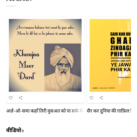
अर्ज़-ओ-समा कहाँ तिरी वुसअत को पा सके मेरा ही दिल है वो कि जहाँ तू समा 
सैर कर दुनिया की ग़ाफ़िल ज़ि
वीडियो
8