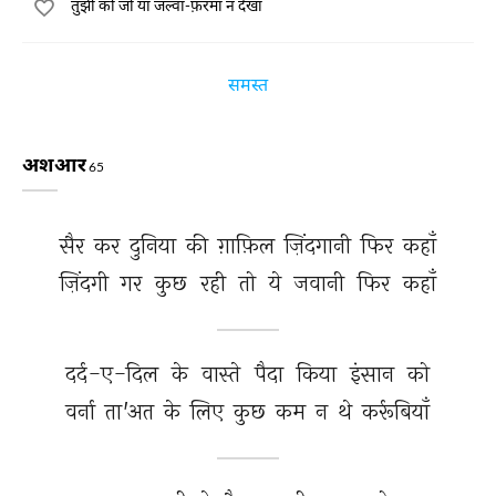
तुझी को जो याँ जल्वा-फ़रमा न देखा
समस्त
अशआर
65
सैर 
कर 
दुनिया 
की 
ग़ाफ़िल 
ज़िंदगानी 
फिर 
कहाँ 
ज़िंदगी 
गर 
कुछ 
रही 
तो 
ये 
जवानी 
फिर 
कहाँ 
दर्द-ए-दिल 
के 
वास्ते 
पैदा 
किया 
इंसान 
को 
वर्ना 
ता'अत 
के 
लिए 
कुछ 
कम 
न 
थे 
कर्रूबियाँ 