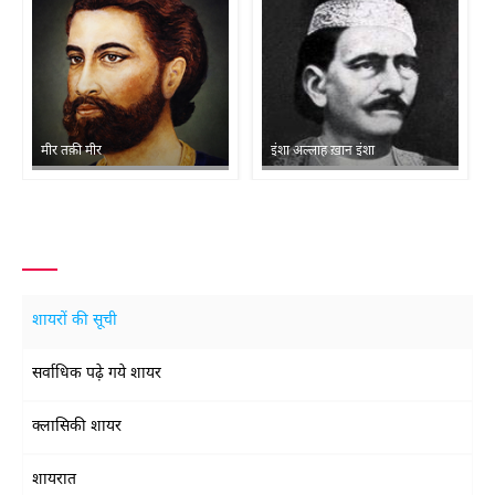
मीर तक़ी मीर
इंशा अल्लाह ख़ान इंशा
शायरों की सूची
सर्वाधिक पढ़े गये शायर
क्लासिकी शायर
शायरात