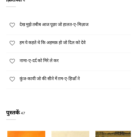
4
देख मुझे तबीब आज पूछा जो हालत-ए-मिज़ाज
हम ये कहते थे कि अहमक़ हो जो दिल को देवे
नामा-ए-दर्द को मिरे ले कर
कुंज-कावी जो की सीने में ग़म-ए-हिज्राँ ने
पुस्तकें
47