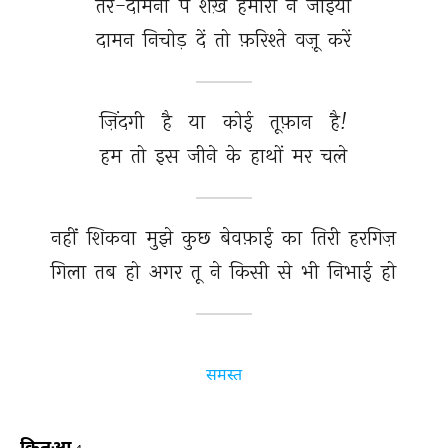
तर-दामनी 
पे 
शैख़ 
हमारी 
न 
जाइयो 
दामन 
निचोड़ 
दें 
तो 
फ़रिश्ते 
वज़ू 
करें 
ज़िंदगी 
है 
या 
कोई 
तूफ़ान 
है! 
हम 
तो 
इस 
जीने 
के 
हाथों 
मर 
चले 
नहीं 
शिकवा 
मुझे 
कुछ 
बेवफ़ाई 
का 
तिरी 
हरगिज़ 
गिला 
तब 
हो 
अगर 
तू 
ने 
किसी 
से 
भी 
निभाई 
हो 
समस्त
क़ितआ