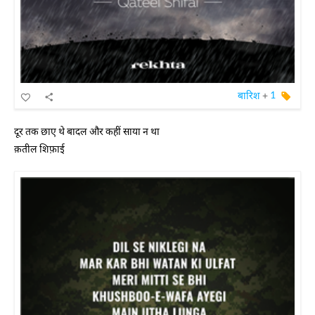
बारिश
+
1
दूर तक छाए थे बादल और कहीं साया न था
क़तील शिफ़ाई