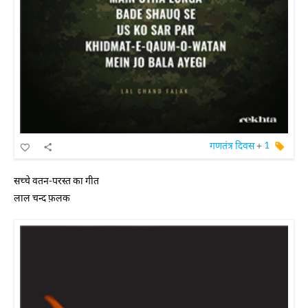
गणतंत्र दिवस
+
1
सच्चे वतन-परस्त का गीत
लाल चन्द फ़लक