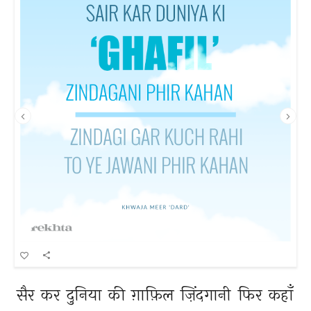
सैर 
कर 
दुनिया 
की 
ग़ाफ़िल 
ज़िंदगानी 
फिर 
कहाँ 