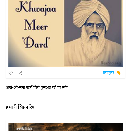
तसव्वुफ़
अर्ज़-ओ-समा कहाँ तिरी वुसअत को पा सके
हमारी सिफ़ारिश