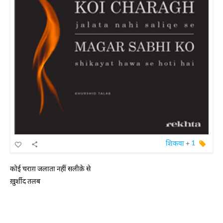
शिकवा
+
1
कोई चराग़ जलाता नहीं सलीक़े से
ख़ुर्शीद तलब