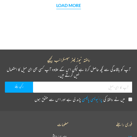
LOAD MORE
ریختہ نیوز لیٹر سبسکرائب کیجیے
آپ کو باقاعدگی سے کچھ حاصل کرنا ہے لیکن اس کے علاوہ آپ کسی بھی ای میل کا استعمال
نہیں کرتے ہیں۔
میں نے ریختہ کی
پرائیویسی پالیسی
پڑھ لی ہے اور اس سے متفق ہوں
فوری رابطے
معلومات