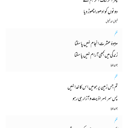
پھر آخر تنگ آ کر ہم نے
دونوں کو ادھورا چھوڑ دیا
فیض احمد فیض
نظم
مژدۂ عشرت انجام نہیں پا سکتا
زندگی میں کبھی آرام نہیں پا سکتا
جون ایلیا
نظم
تم جس زمین پر ہو میں اس کا خدا نہیں
پس سر بسر اذیت و آزار ہی رہو
جون ایلیا
نظم