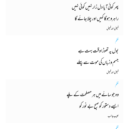
پھر کوئی آیا دل زار نہیں کوئی نہیں
راہرو ہوگا کہیں اور چلا جائے گا
فیض احمد فیض
نظم
بول یہ تھوڑا وقت بہت ہے
جسم و زباں کی موت سے پہلے
فیض احمد فیض
نظم
وہ جو سائے میں ہر مصلحت کے پلے
ایسے دستور کو صبح بے نور کو
حبیب جالب