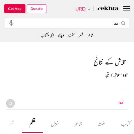
URD
Get App
Donate
شاعر
شعر
لغت
ویڈیو
ای-کتاب
تلاش کے نتائج
تلاش کا نتیجہ "aa"
کتاب
لغت
شاعر
غزل
نظم
شعر