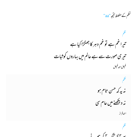
نظم کے متعلقہ نتیجہ
"aa"
نظم
تیرا غم ہے تو غم دہر کا جھگڑا کیا ہے
تیری صورت سے ہے عالم میں بہاروں کو ثبات
فیض احمد فیض
نظم
نہ یہ کہ حسن تام ہو
نہ دیکھنے میں عام سی
احمد فراز
نظم