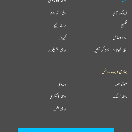
عطیہ
ریختہ فاؤنڈیشن
فرہنگ قافیہ
بانی : تعارف
تقطیع
رابطہ کیجیے
اردو وسائل
کیریئر
اپنی تخلیقات ریختہ کو بھیجیں
ریختہ ایکسپلورر
ہماری ویب سائٹس
صوفی نامہ
ہندوی
ریختہ لرننگ
ریختہ ڈکشنری
ریختہ بکس