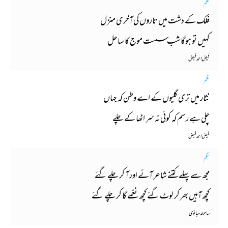
نظم
فلک کے دشت میں تاروں کی آخری منزل
کہیں تو ہوگا شب سست موج کا ساحل
فیض احمد فیض
نظم
نثار میں تری گلیوں کے اے وطن کہ جہاں
چلی ہے رسم کہ کوئی نہ سر اٹھا کے چلے
فیض احمد فیض
نظم
مجھ سے پہلے کتنے شاعر آئے اور آ کر چلے گئے
کچھ آہیں بھر کر لوٹ گئے کچھ نغمے گا کر چلے گئے
ساحر لدھیانوی