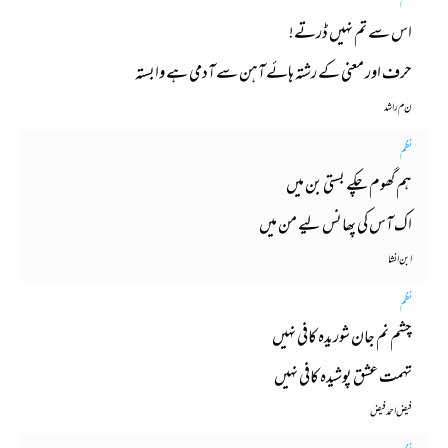
نظم
اس سے تم نہیں ڈرتے!
حرف اور معنی کے رشتہ ہائے آہن سے آدمی ہے وابستہ
ن م راشد
نظم
ہم گھوم چکے بستی بن میں
اک آس کی پھانس لیے من میں
ابن انشا
نظم
چشم نم جان شوریدہ کافی نہیں
تہمت عشق پوشیدہ کافی نہیں
فیض احمد فیض