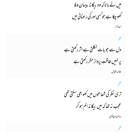
میں نے مانا کہ وہ بیگانۂ پیمان وفا
کھو چکا ہے جو کسی اور کی رعنائی میں
احمد فراز
نظم
دل سے جو بات نکلتی ہے اثر رکھتی ہے
پر نہیں طاقت پرواز مگر رکھتی ہے
علامہ اقبال
نظم
تری نظر کی شعاعوں میں کھو بھی سکتی تھی
عجب نہ تھا کہ میں بیگانۂ الم ہو کر
ساحر لدھیانوی
نظم