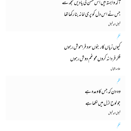
آ کہ وابستہ ہیں اس حسن کی یادیں تجھ سے
جس نے اس دل کو پری خانہ بنا رکھا تھا
فیض احمد فیض
نظم
کیوں زیاں کار بنوں سود فراموش رہوں
فکر فردا نہ کروں محو غم دوش رہوں
علامہ اقبال
نظم
وہ دن کہ جس کا وعدہ ہے
جو لوح ازل میں لکھا ہے
فیض احمد فیض
نظم