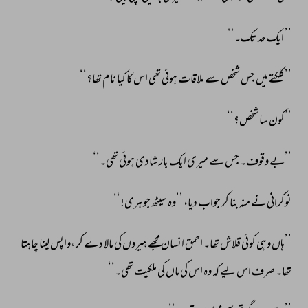
’’ 
ایک 
حد 
تک۔‘‘ 
’’کلکتے 
میں 
جس 
شخص 
سے 
ملاقات 
ہوئی 
تھی 
اس 
کا 
کیا 
نام 
تھا؟‘‘ 
’’کون 
سا 
شخص؟‘‘ 
’’بے 
وقوف۔ 
جس 
سے 
میری 
ایک 
بار 
شادی 
ہوئی 
تھی۔‘‘ 
نوکرانی 
نے 
منہ 
بنا 
کر 
جواب 
دیا، 
’’وہ 
سیٹھ 
جوہری! 
‘‘ 
’’ہاں 
وہی 
کوئی 
قلاش 
تھا۔ 
احمق 
انسان 
مجھے 
ہیروں 
کی 
مالا 
دے 
کر 
،واپس 
لینا 
چاہتا 
تھا۔ 
صرف 
اس 
لیے 
کہ 
وہ 
اس 
کی 
ماں 
کی 
ملکیت 
تھی۔‘‘ 