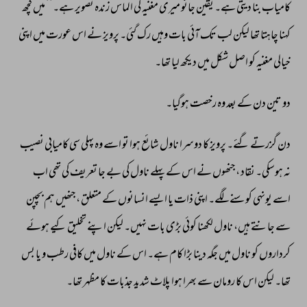
کامیاب 
بنا 
دیتی 
ہے۔ 
یقین 
جانو 
میری 
مغنیہ 
کی 
الماس 
زندہ 
تصویر 
ہے۔‘‘ 
میں 
کچھ 
کہنا 
چاہتا 
تھا 
لیکن 
لب 
تک 
آئی 
بات 
وہیں 
رک 
گئی۔ 
پرویز 
نے 
اس 
عورت 
میں 
اپنی 
خیالی 
مغنیہ 
کو 
اصل 
شکل 
میں 
دیکھ 
لیا 
تھا۔ 
دو 
تین 
دن 
کے 
بعد 
وہ 
رخصت 
ہوگیا۔ 
دن 
گزرتے 
گئے۔ 
پرویز 
کا 
دوسرا 
ناول 
شائع 
ہوا 
تو 
اسے 
وہ 
پہلی 
سی 
کامیابی 
نصیب 
نہ 
ہوسکی۔ 
نقاد 
،جنھوں 
نے 
اس 
کے 
پہلے 
ناول 
کی 
بے 
جا 
تعریف 
کی 
تھی 
اب 
اسے 
یونہی 
کوسنے 
لگے۔ 
اپنی 
ذات 
یا 
ایسے 
انسانوں 
کے 
متعلق 
،جنھیں 
ہم 
بچپن 
سے 
جانتے 
ہیں، 
ناول 
لکھنا 
کوئی 
بڑی 
بات 
نہیں۔ 
لیکن 
اپنے 
تخلیق 
کیے 
ہوئے 
کرداروں 
کو 
ناول 
میں 
جگہ 
دینا 
بڑا 
کام 
ہے۔ 
اس 
کے 
ناول 
میں 
کافی 
رطب 
و 
یا 
بس 
تھا۔ 
لیکن 
اس 
کا 
رومان 
سے 
بھرا 
ہوا 
پلاٹ 
شدید 
جذبات 
کا 
مظہر 
تھا۔ 