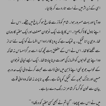
اسی 
کے 
زیرِ 
اثر 
میں 
نے 
اسے 
تار 
دے 
کر 
بلا 
لیا۔ 
وہ 
آیا 
اور 
بہت 
مسرور 
ہوا۔ 
شام 
کو 
ڈنر 
سے 
فارغ 
ہو 
کر 
باغ 
میں 
بیٹھے۔ 
اس 
نے 
اپنے 
ناول 
کا 
ذکر 
چھیڑا۔ 
اس 
کا 
پلاٹ 
ایک 
نوجوان 
مصنف 
اور 
ایک 
مغنیہ 
کارومان 
تھا۔ 
وہی 
پرانا 
تخیل۔ 
یہ 
ٹھیک 
ہے 
کہ 
پرویز 
کا 
ارادہ 
اس 
افسانے 
کو 
ایک 
نئے 
انداز 
سے 
لکھنے 
کا 
تھا۔ 
اس 
نے 
اس 
کے 
متعلق 
بہت 
کچھ 
کہا، 
اسے 
ہرگز 
احساس 
نہ 
تھا 
کہ 
وہ 
اپنے 
ہی 
خوابوں 
کو 
افسانہ 
کی 
صورت 
دینا 
چاہتا 
تھا۔ 
ایک 
ایسے 
خیالی 
نوجوان 
کے 
خواب 
جو 
یونہی 
اپنے 
ذہن 
میں 
اپنی 
ذات 
سے 
محبت 
کرنے 
والی 
ایک 
حد 
درجہ 
حسین 
اور 
نازک 
محبوبہ 
کے 
تخیل 
کو 
پالتا 
ہے۔ 
مجھے 
یہ 
نا 
پسند 
نہ 
تھا 
کہ 
وہ 
اپنی 
قوتِ 
بیان 
سے 
خون 
کو 
گرما 
کر 
شاعرانہ 
رنگ 
دے 
رہا 
ہے۔ 
میں 
نے 
اس 
سے 
پوچھا، 
’’کیا 
تم 
نے 
کبھی 
کسی 
مغنیہ 
کو 
دیکھا؟‘‘ 