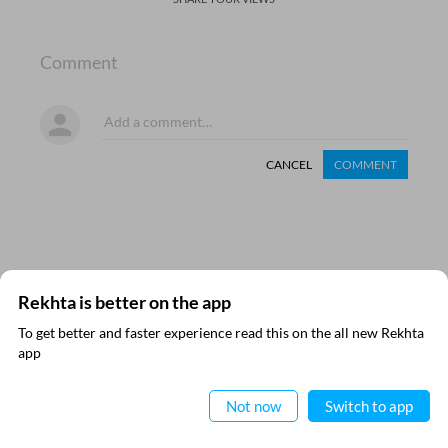
Comment
CANCEL
COMMENT
Rekhta is better on the app
To get better and faster experience read this on the all new Rekhta
مزید دریافت کیجیے
ایپ میں
app
پڑھیے
Not now
Switch to app