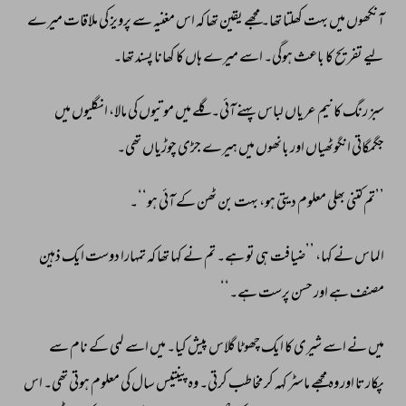
آنکھوں 
میں 
بہت 
کھلتا 
تھا۔ 
مجھے 
یقین 
تھا 
کہ 
اس 
مغنیہ 
سے 
پرویز 
کی 
ملاقات 
میرے 
لیے 
تفریح 
کا 
باعث 
ہوگی۔ 
اسے 
میرے 
ہاں 
کا 
کھانا 
پسند 
تھا۔ 
سبز 
رنگ 
کا 
نیم 
عریاں 
لباس 
پہنے 
آئی۔ 
گلے 
میں 
موتیوں 
کی 
مالا، 
انگلیوں 
میں 
جگمگاتی 
انگوٹھیاں 
اور 
بانھوں 
میں 
ہیرے 
جڑی 
چوڑیاں 
تھی۔ 
’’تم 
کتنی 
بھلی 
معلوم 
دیتی 
ہو، 
بہت 
بن 
ٹھن 
کے 
آئی 
ہو‘‘۔ 
الماس 
نے 
کہا، 
’’ضیافت 
ہی 
تو 
ہے۔ 
تم 
نے 
کہا 
تھا 
کہ 
تمہارا 
دوست 
ایک 
ذہین 
مصنف 
ہے 
اور 
حسن 
پرست 
ہے۔‘‘ 
میں 
نے 
اسے 
شیری 
کا 
ایک 
چھوٹا 
گلاس 
پیش 
کیا۔ 
میں 
اسے 
لمی 
کے 
نام 
سے 
پکارتا 
اور 
وہ 
مجھے 
ماسٹر 
کہہ 
کر 
مخاطب 
کرتی۔ 
وہ 
پینتیس 
سال 
کی 
معلوم 
ہوتی 
تھی۔ 
اس 