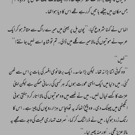
موتیوں 
کا 
ایک 
بڑا 
دولت 
مند 
عرب 
تھا۔ 
وہ 
ایک 
مدت 
تک 
الماس 
پر 
لٹو 
رہا۔ 
ہم 
جس 
مکان 
میں 
بیٹھے 
باتیں 
کررہے 
تھے 
اس 
کا 
دیا 
ہوا 
تھا۔ 
الماس 
نے 
کہنا 
شروع 
کیا، 
’’پون 
ہل 
پر 
بمبئی 
میں 
میرے 
راگ 
سے 
متاثر 
ہو 
کر 
ایک 
عرب 
نے 
موتیوں 
کی 
مالا 
میرے 
گلے 
میں 
ڈالی۔ 
تم 
تو 
شاید 
اسے 
نہیں 
جانتے!‘‘ 
’’نہیں‘‘ 
’’وہ 
کوئی 
اتنا 
بڑا 
نہ 
تھا۔ 
لیکن 
بڑا 
حاسد۔ 
ایک 
برطانوی 
افسر 
کی 
بات 
پر 
اس 
سے 
ٹھن 
گئی۔ 
میں 
دنیا 
میں 
ایک 
ایسی 
عورت 
ہوں 
کہ 
ہر 
کسی 
کی 
رسائی 
ممکن 
ہے 
لیکن 
اپنی 
عزت 
کا 
کسے 
خیال 
نہیں۔ 
میں 
نے 
غصے 
میں 
وہ 
موتیوں 
کی 
مالا 
اتار 
کر 
دہکتی 
ہوئی 
انگیٹھی 
میں 
پھینک 
دی۔ 
وہ 
چیخ 
اٹھا 
کہ 
یہ 
تو 
پچاس 
ہزار 
روپوں 
کی 
چیز 
ہے۔ 
اس 
کا 
رنگ 
زرد 
ہوگیا۔ 
میں 
نے 
ذرا 
تنک 
کر 
کہا،’صرف 
تمہاری 
محبت 
کی 
وجہ 
سے 
مجھے 
یہ 
مالا 
عزیزتھی۔ 
‘اور 
منہ 
پھیر 
لیا۔‘‘ 