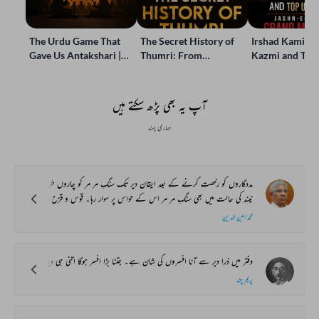
The Urdu Game That
The Secret History of
Irshad Kamil, B
Gave Us Antakshari |
Thumri: From
Kazmi and Top
Bait Bazi Explained
Lucknow’s Courts to
Poets Live at t
Global Stages
e-Rekhta Lond
Mushaira
آپ یہ بھی پڑھ سکتے ہیں
ہماری پسند
مددگاروں کو رخصت کرنے کے بعد ایقان دیر تک سنگِ مر مر کو چاروں طرف سے دیکھتا رہا۔ اسے یقین تھا کہ وہ اس چٹان کو اپنے حسین تصورات کا روپ دینے میں ضرور کامیاب ہوگا۔ اسی دوران اس کے کانوں سے آواز ٹکرائی۔ اس نے پلٹ کر دیکھا۔ برآمدے میں موم کھڑی ہوئی تھی۔ ایقان نے پتھر پر اچٹتی سی نظر ڈالی اور اندر چلا آیا۔
نیند کی حالت میں بھی سنگِ مر مر اس کے حواس پر سوار رہا۔ قوس و قزح ، سرمئی دھنک اور سپیدی سے ابھرتی ہوئی باریک باریک سیاہ لکیریں اور ان کے بیچ گڈ مڈ ہوتے ہوئے نامانوس اور غیر واضح اجسام۔ ایسا لگ رہا تھا جیسے اجسام نے سنگ مر مر کے حسین تودے کو دھنک رنگوں کی چادر کی طرح اپنے اوپر اوڑھ رکھا ہو۔
محمد امین الدین
دفتر میں ذرا دیر سے آنا افسروں کی شان ہے۔ جتنا بڑا افسر ہوگا اتنی ہی دیر سے آئے اور اسی قدر جلد چلا جائے گا۔چپڑاسی کی حاضری چوبیس گھنٹوں کی۔ وہ چھٹی پر بھی نہیں جاسکتا۔ اس کا معاوضہ دینا پڑتا ہے۔ خیر جب بریلی ڈسٹرکٹ بورڈ کے ہیڈ کلرک بابو مداری لال گیارہ بجے دفتر آئے۔ تو دفتر جیسے نیند سے جاگ اٹھا۔ چپڑاسی نے دوڑ کر سائیکل تھامی۔ اردلی نے لپک کر چک اٹھائی اور جمعدار نے ڈاک کی کشتی میز پر لاکر رکھ دی۔ مداری لال نے پہلا سرکاری لفافہ ہی کھولا تھا کہ ان کے منہ کا رنگ اڑ گیا۔ وہ کئی منٹ تک سکتے کی حالت میں کھڑے رہے۔ جیسے تمام اعضاء شل ہوگئے ہوں۔ ان پر صدہا مصیبتیں ٹوٹیں۔ لیکن اس قدر بدحواس وہ کبھی نہ ہوئے تھے۔ بات دراصل یہ تھی کہ ایک ماہ سے بورڈ کے سکریٹری کی جو جگہ خالی تھی۔ اس پر سرکار نے مسٹر سوبودھ چندر کو تعینات کیا تھا، اور یہ وہ آدمی تھا، جس کے نام سے ہی مداری لال کو چڑ اور نفرت تھی۔ وہی سوبودھ چندر جو ان کا ہم جماعت تھا اور جسے زک پہنچانے کی وہ کتنی ہی مرتبہ ناکام کوشش کرچکے تھے۔ وہی آج ان کا حاکم ہوکر آرہا تھا۔
پریم چند