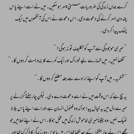
کرے 
جہاں 
زندگی 
کی 
ضروریات 
سستی 
میسر 
ہوسکیں۔ 
میں 
نے 
اسے 
اپنے 
پاس 
چند 
دن 
بسر 
کرنے 
کی 
دعوت 
دی۔ 
اس 
دعوت 
نے 
اس 
کی 
آنکھوں 
میں 
ایک 
چمک 
پیدا 
کر 
دی۔ 
’’ 
میری 
موجودگی 
سے 
آپ 
کو 
تکلیف 
تو 
نہ 
ہوگی؟‘‘ 
’’قطعاً 
نہیں۔ 
میں 
تمہارے 
لیے 
خوراک 
اور 
ایک 
کمرے 
کا 
بندوبست 
کر 
دوں 
گا۔‘‘ 
’’شکریہ۔ 
میں 
آپ 
کو 
اپنے 
ارادے 
سے 
جلد 
مطلع 
کر 
دوں 
گا۔‘‘ 
یہ 
سچ 
ہے 
کہ 
اس 
وقت 
میں 
نے 
اسے 
دعوت 
دے 
دی۔ 
لیکن 
چار 
ہفتے 
گزرنے 
پر 
میرے 
دل 
میں 
یہ 
خیال 
پیدا 
ہوا 
کہ 
وہ 
فضول 
انسان 
ہے 
اور 
اسے 
اپنے 
پاس 
بلانا 
ٹھیک 
نہیں 
،وہ 
یقیناًمیری 
خاموش 
زندگی 
میں 
مخل 
ہوگا۔ 
اس 
نے 
اپنے 
خط 
میں 
جو 
مجھے 
اس 
نے 
چار 
ہفتوں 
کے 
بعد 
لکھا 
تھا 
اس 
میں 
مایوس 
دورِ 
زندگی 
کا 
ذکر 
کیا 
تھا 
اور 