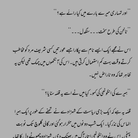
’’ 
اور 
تمہاری 
میرے 
بارے 
میں 
کیا 
رائے 
ہے؟‘‘ 
’’ناخن 
کی 
طرح 
سخت۔ 
۔۔سنگدل۔۔۔‘‘ 
اس 
نے 
مجھے 
ایک 
ایسے 
نام 
سے 
پکارا 
جسے 
عورتیں 
کسی 
شریف 
مرد 
کو 
مخاطب 
کرتے 
وقت 
بہت 
کم 
استعمال 
کرتی 
ہیں۔ 
اس 
کی 
آنکھوں 
میں 
چمک 
تھی 
لیکن 
یہ 
ظاہر 
تھا 
کہ 
وہ 
ناراض 
نہیں۔ 
’’ہیرے 
کی 
انگوٹھی 
کی 
کہو۔ 
کیا 
میں 
نے 
اسے 
یہ 
قصّہ 
سنایا؟‘‘ 
قصّہ 
یہ 
ہے 
کہ 
ایک 
بڑی 
ریاست 
کے 
شہزادے 
نے 
تحفے 
کے 
طور 
پر 
ایک 
ہیرا 
الماس 
کی 
نذر 
کیا۔ 
ایک 
شب 
دونوں 
میں 
تکرار 
ہوگئی 
اور 
گالی 
گلوچ 
تک 
نوبت 
پہنچی۔ 
اس 
نے 
وہ 
انگوٹھی 
اتار 
آگ 
میں 
پھینک 
دی۔ 
شہزادہ 
چھوٹے 
دل 
کا 
تھا۔ 