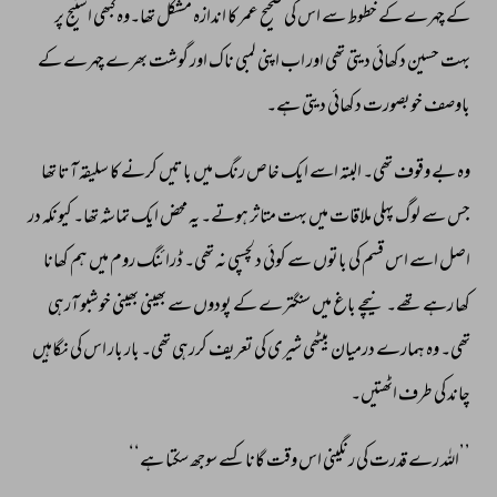
کے 
چہرے 
کے 
خطوط 
سے 
اس 
کی 
صحیح 
عمر 
کا 
اندازہ 
مشکل 
تھا۔وہ 
کبھی 
اسٹیج 
پر 
بہت 
حسین 
دکھائی 
دیتی 
تھی 
اور 
اب 
اپنی 
لمبی 
ناک 
اور 
گوشت 
بھرے 
چہرے 
کے 
باوصف 
خوبصورت 
دکھائی 
دیتی 
ہے۔ 
وہ 
بے 
وقوف 
تھی۔ 
البتہ 
اسے 
ایک 
خاص 
رنگ 
میں 
باتیں 
کرنے 
کا 
سلیقہ 
آتا 
تھا 
جس 
سے 
لوگ 
پہلی 
ملاقات 
میں 
بہت 
متاثر 
ہوتے۔ 
یہ 
محض 
ایک 
تماشہ 
تھا۔ 
کیونکہ 
در 
اصل 
اسے 
اس 
قسم 
کی 
باتوں 
سے 
کوئی 
دلچسپی 
نہ 
تھی۔ 
ڈرائنگ 
روم 
میں 
ہم 
کھانا 
کھا 
رہے 
تھے۔ 
نیچے 
باغ 
میں 
سنگترے 
کے 
پودوں 
سے 
بھینی 
بھینی 
خوشبو 
آرہی 
تھی۔ 
وہ 
ہمارے 
درمیان 
بیٹھی 
شیری 
کی 
تعریف 
کررہی 
تھی۔ 
بار 
بار 
اس 
کی 
نگاہیں 
چاند 
کی 
طرف 
اٹھتیں۔ 
’’اللہ 
رے 
قدرت 
کی 
رنگینی 
اس 
وقت 
گانا 
کسے 
سوجھ 
سکتا 
ہے‘‘ 