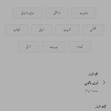
ماحولیات
موسیقی
سماجی ناانصافی
فینٹسی
نفسیات
تنہائی
ثقافت
تصادم
جدیدیت
آئرنی
اگلا افسانہ
کوٹ پتلون
سعادت حسن منٹو
پچھلا افسانہ