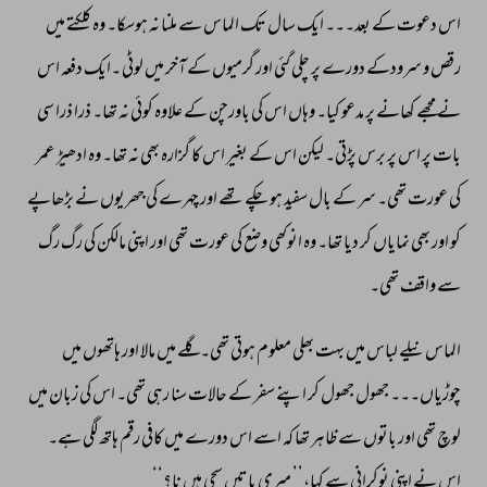
اس 
دعوت 
کے 
بعد۔۔۔ 
ایک 
سال 
تک 
الماس 
سے 
ملنا 
نہ 
ہوسکا۔ 
وہ 
کلکتے 
میں 
رقص 
و 
سرودکے 
دورے 
پر 
چلی 
گئی 
اور 
گرمیوں 
کے 
آخر 
میں 
لوٹی 
۔ایک 
دفعہ 
اس 
نے 
مجھے 
کھانے 
پر 
مدعو 
کیا۔ 
وہاں 
اس 
کی 
باورچن 
کے 
علاوہ 
کوئی 
نہ 
تھا۔ 
ذرا 
ذرا 
سی 
بات 
پر 
اس 
پر 
برس 
پڑتی۔ 
لیکن 
اس 
کے 
بغیر 
اس 
کا 
گزارہ 
بھی 
نہ 
تھا۔ 
وہ 
ادھیڑ 
عمر 
کی 
عورت 
تھی۔ 
سر 
کے 
بال 
سفید 
ہو 
چکے 
تھے 
اور 
چہرے 
کی 
جھریوں 
نے 
بڑھاپے 
کو 
اور 
بھی 
نمایاں 
کر 
دیا 
تھا۔ 
وہ 
انوکھی 
وضع 
کی 
عورت 
تھی 
اور 
اپنی 
مالکن 
کی 
رگ 
رگ 
سے 
واقف 
تھی۔ 
الماس 
نیلے 
لباس 
میں 
بہت 
بھلی 
معلوم 
ہوتی 
تھی۔ 
گلے 
میں 
مالا 
اور 
ہاتھوں 
میں 
چوڑیاں۔۔۔ 
جھول 
جھول 
کر 
اپنے 
سفر 
کے 
حالات 
سنا 
رہی 
تھی۔ 
اس 
کی 
زبان 
میں 
لوچ 
تھی 
اور 
باتوں 
سے 
ظاہر 
تھا 
کہ 
اسے 
اس 
دورے 
میں 
کافی 
رقم 
ہاتھ 
لگی 
ہے۔ 
اس 
نے 
اپنی 
نوکرانی 
سے 
کہا،’’ 
میری 
باتیں 
سچی 
ہیں 
نا؟‘‘ 