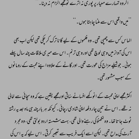
’’اگر 
وہ 
تمہارے 
معیار 
پر 
پوری 
نہ 
اترے 
تو 
مجھے 
الزام 
نہ 
دینا۔‘‘ 
’’میں 
واقعی 
اس 
سے 
ملنا 
چاہتا 
ہوں۔‘‘ 
الماس 
کس 
سے 
چھپی 
تھی۔ 
وہ 
فلموں 
کے 
لیے 
گانا 
ترک 
کر 
چکی 
تھی 
لیکن 
اب 
بھی 
اس 
کی 
آواز 
میں 
وہی 
لوچ 
تھی 
اور 
وہی 
ترنم۔ 
اس 
سے 
میری 
ملاقات 
چند 
سال 
پہلے 
ہوئی۔ 
جو 
شیلے 
مزاج 
کی 
عورت 
تھی۔ 
اور 
گانے 
کے 
علاوہ 
اپنے 
محبت 
کے 
رومانوں 
کے 
سبب 
مشہور 
تھی۔ 
اکثر 
مجھے 
اپنی 
محبت 
کے 
انوکھے 
افسانے 
سُاتی 
اور 
مجھے 
یقین 
ہے 
کہ 
وہ 
سچائی 
سے 
خالی 
نہ 
تھے۔ 
اس 
نے 
تین 
چار 
دفعہ 
اپنی 
شادی 
رچائی۔ 
کیونکہ 
ہر 
بار 
چند 
ہی 
ماہ 
بعد 
یہ 
رشتہ 
ٹوٹ 
جاتا 
تھا۔ 
وہ 
لکھنؤ 
کی 
رہنے 
والی 
تھی، 
بہت 
شستہ 
اردو 
بولتی 
تھی، 
وہ 
مجرد 
آرٹ 
کی 
مداح 
تھی۔ 
لیکن 
اسے 
ایک 
فریب 
سے 
تعبیر 
کرتی۔ 
اس 
لیے 
کہ 
یہ 
اس 
کی 