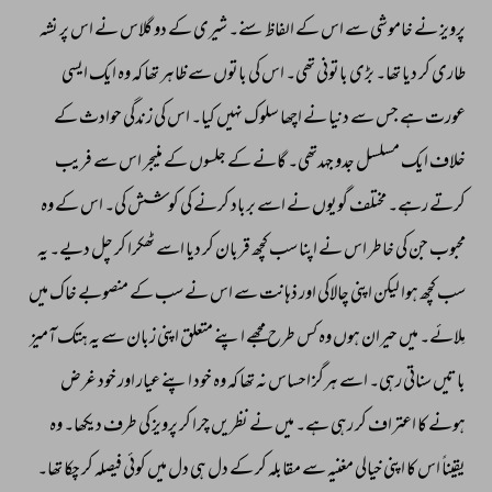
پرویز 
نے 
خاموشی 
سے 
اس 
کے 
الفاظ 
سنے۔ 
شیری 
کے 
دو 
گلاس 
نے 
اس 
پر 
نشہ 
طاری 
کر 
دیا 
تھا۔ 
بڑی 
باتونی 
تھی۔ 
اس 
کی 
باتوں 
سے 
ظاہر 
تھا 
کہ 
وہ 
ایک 
ایسی 
عورت 
ہے 
جس 
سے 
دنیا 
نے 
اچھا 
سلوک 
نہیں 
کیا۔ 
اس 
کی 
زندگی 
حوادث 
کے 
خلاف 
ایک 
مسلسل 
جدو 
جہدتھی۔ 
گانے 
کے 
جلسوں 
کے 
منیجر 
اس 
سے 
فریب 
کرتے 
رہے۔ 
مختلف 
گویوں 
نے 
اسے 
برباد 
کرنے 
کی 
کوشش 
کی۔ 
اس 
کے 
وہ 
محبوب 
جن 
کی 
خاطر 
اس 
نے 
اپنا 
سب 
کچھ 
قربان 
کر 
دیا 
اسے 
ٹھکرا 
کر 
چل 
دیے۔ 
یہ 
سب 
کچھ 
ہوا 
لیکن 
اپنی 
چالاکی 
اور 
ذہانت 
سے 
اس 
نے 
سب 
کے 
منصوبے 
خاک 
میں 
مِلائے۔ 
میں 
حیران 
ہوں 
وہ 
کس 
طرح 
مجھے 
اپنے 
متعلق 
اپنی 
زبان 
سے 
یہ 
ہتک 
آمیز 
باتیں 
سناتی 
رہی۔ 
اسے 
ہرگز 
احساس 
نہ 
تھا 
کہ 
وہ 
خود 
اپنے 
عیار 
اور 
خود 
غرض 
ہونے 
کا 
اعتراف 
کر 
رہی 
ہے۔ 
میں 
نے 
نظریں 
چرا 
کر 
پرویز 
کی 
طرف 
دیکھا۔ 
وہ 
یقیناً 
اس 
کا 
اپنی 
خیالی 
مغنیہ 
سے 
مقابلہ 
کر 
کے 
دل 
ہی 
دل 
میں 
کوئی 
فیصلہ 
کر 
چکا 
تھا۔ 