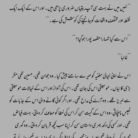
’’ 
نہیں 
میں 
نے 
بہت 
سی 
آپ 
بیتیاں 
ضروری 
پڑھی 
ہیں۔ 
اور 
اس 
کے 
ایک 
ایک 
نقطہ 
اور 
مختلف 
واقعات 
کوجانچنے 
کی 
کوشش 
کی 
ہے۔‘‘ 
’’اس 
سے 
کیا 
تمہارا 
مقصد 
پورا 
ہوگیا؟‘‘ 
’’غالباً‘‘ 
اس 
نے 
اپنی 
خیالی 
مغنیہ 
کو 
میرے 
سامنے 
پیش 
کیا۔ 
وہ 
جوان 
تھی، 
حسین 
تھی 
مگر 
بڑی 
کائیاں۔ 
موسیقی 
اس 
کی 
جان 
تھی۔ 
اس 
کی 
آواز 
اور 
اس 
کے 
خیالات 
موسیقی 
سے 
لبریز 
تھے۔ 
وہ 
آرٹ 
کی 
مداح 
تھی۔ 
اور 
اگر 
کوئی 
گانے 
والی 
اس 
کے 
جذبات 
کو 
ٹھیس 
پہنچاتی، 
وہ 
اس 
کے 
گیت 
سن 
کر 
اس 
کی 
خطا 
کو 
معاف 
کر 
دیتی، 
بہت 
فیاض 
تھی۔ 
اور 
کسی 
کی 
دکھ 
بھری 
داستان 
سن 
کر 
اپنا 
سب 
کچھ 
قربان 
کر 
دیتی۔ 
وہ 
گہری 