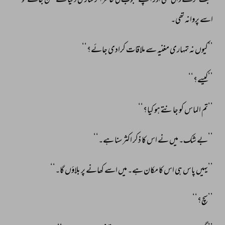
محبت 
کرنے 
والی 
تھی 
اور 
اپنے 
محبوب 
کی 
خاطر 
اگر 
ساری 
دنیا 
سے 
ٹھن 
جائے 
تو 
اسے 
پروانہ 
تھی۔ 
’’کیوں 
نہ 
تمہاری 
مغنیہ 
سے 
ملاقات 
کرادی 
جائے؟‘‘ 
’’کیسے؟‘‘ 
’’تم 
الماس 
کو 
جانتے 
ہو 
کیا؟‘‘ 
’’بے 
شک۔ 
میں 
نے 
اس 
کا 
ذکر 
اکثر 
سنا 
ہے۔‘‘ 
’’یہیں 
پاس 
ہی 
اس 
کا 
مکان 
ہے۔ 
میں 
اسے 
کھانے 
پر 
بلاؤں 
گا۔‘‘ 
’’سچ؟‘‘ 