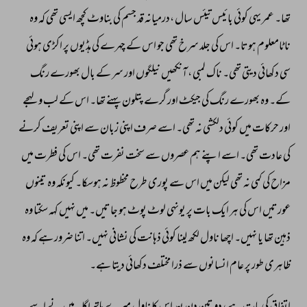
تھا۔ 
عمر 
یہی 
کوئی 
بائیس 
تیئس 
سال 
،درمیانہ 
قد 
جسم 
کی 
بناوٹ 
کچھ 
ایسی 
تھی 
کہ 
وہ 
ناٹامعلوم 
ہوتا۔ 
اس 
کی 
جلد 
سرخ 
تھی 
جو 
اس 
کے 
چہرے 
کی 
ہڈیوں 
پر 
اکڑی 
ہوئی 
سی 
دکھائی 
دیتی 
تھی۔ 
ناک 
لمبی 
، 
آنکھیں 
نیلگوں 
اور 
سر 
کے 
بال 
بھورے 
رنگ 
کے۔ 
وہ 
بھورے 
رنگ 
کی 
جیکٹ 
اور 
گرے 
پتلون 
پہنے 
تھا۔ 
اس 
کے 
لب 
و 
لہجے 
اور 
حرکات 
میں 
کوئی 
دلکشی 
نہ 
تھی۔ 
اسے 
صرف 
اپنی 
زبان 
سے 
اپنی 
تعریف 
کرنے 
کی 
عادت 
تھی۔ 
اسے 
اپنے 
ہم 
عصروں 
سے 
سخت 
نفرت 
تھی۔ 
اس 
کی 
فطرت 
میں 
مزاح 
کی 
کمی 
نہ 
تھی 
لیکن 
میں 
اس 
سے 
پوری 
طرح 
محظوظ 
نہ 
ہوسکا۔ 
کیونکہ 
وہ 
تینوں 
عورتیں 
اس 
کی 
ہر 
ایک 
بات 
پر 
یونہی 
لوٹ 
پوٹ 
ہو 
جاتیں۔ 
میں 
نہیں 
کہہ 
سکتا 
وہ 
ذہین 
تھا 
یا 
نہیں۔ 
اچھا 
ناول 
لکھ 
لینا 
کوئی 
ذہانت 
کی 
نشانی 
نہیں۔ 
اتنا 
ضرور 
ہے 
کہ 
وہ 
ظاہری 
طور 
پر 
عام 
انسانوں 
سے 
ذرا 
مختلف 
دکھائی 
دیتا 
ہے۔ 