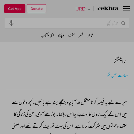
URD
Get App
Donate
شاعر
شعر
لغت
ویڈیو
ای-کتاب
رامیشگر
سعادت حسن منٹو
میرے 
لیے 
یہ 
فیصلہ 
کرنا 
مشکل 
تھا 
آیا 
پرویز 
مجھے 
پسند 
ہے 
یا 
نہیں۔ 
کچھ 
دنوں 
سے 
میں 
اس 
کے 
ایک 
ناول 
کا 
بہت 
چرچا 
سن 
رہا 
تھا۔ 
بوڑھے 
آدمی، 
جن 
کی 
زندگی 
کا 
مقصد 
دعوتوں 
میں 
شرکت 
کرنا 
ہے، 
اس 
کی 
بہت 
تعریف 
کرتے 
تھے 
اور 
بعض 