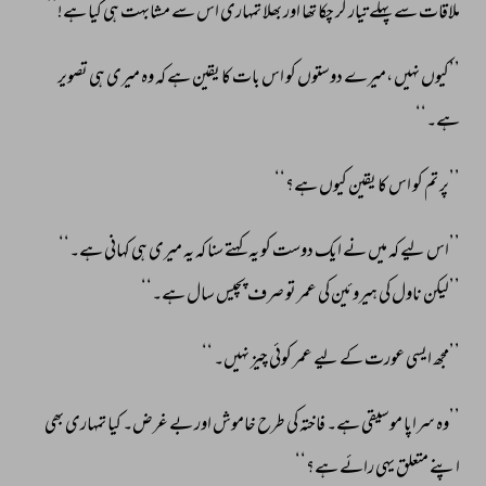
ملاقات 
سے 
پہلے 
تیار 
کر 
چکا 
تھا 
اور 
بھلا 
تمہاری 
اس 
سے 
مشابہت 
ہی 
کیا 
ہے!‘‘ 
’’کیوں 
نہیں 
،میرے 
دوستوں 
کو 
اس 
بات 
کا 
یقین 
ہے 
کہ 
وہ 
میری 
ہی 
تصویر 
ہے۔‘‘ 
’’پر 
تم 
کو 
اس 
کا 
یقین 
کیوں 
ہے؟‘‘ 
’’اس 
لیے 
کہ 
میں 
نے 
ایک 
دوست 
کو 
یہ 
کہتے 
سنا 
کہ 
یہ 
میری 
ہی 
کہانی 
ہے۔‘‘ 
’’لیکن 
ناول 
کی 
ہیروئین 
کی 
عمر 
تو 
صرف 
پچیس 
سال 
ہے۔‘‘ 
’’مجھ 
ایسی 
عورت 
کے 
لیے 
عمر 
کوئی 
چیز 
نہیں۔ 
‘‘ 
’’وہ 
سراپا 
موسیقی 
ہے۔ 
فاختہ 
کی 
طرح 
خاموش 
اور 
بے 
غرض۔ 
کیا 
تمہاری 
بھی 
اپنے 
متعلق 
یہی 
رائے 
ہے؟‘‘ 