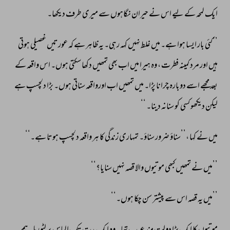
ایک 
لمحہ 
کے 
لیے 
اس 
نے 
حیران 
نگاہوں 
سے 
میری 
طرف 
دیکھا۔ 
’’کئی 
بار 
ایسا 
ہوا 
ہے۔ 
میں 
غلط 
نہیں 
کہہ 
رہی۔ 
یہ 
ظاہر 
ہے 
کہ 
عورتیں 
غصیلی 
ہوتی 
ہیں 
اور 
مرد 
کمینہ 
فطرت 
، 
وہ 
ہیرا 
میں 
اب 
بھی 
تمھیں 
دکھا 
سکتی 
ہوں۔ 
اس 
واقعہ 
کے 
بعد 
مجھے 
اسے 
دوبارہ 
چرانا 
پڑا۔ 
میں 
تمھیں 
اب 
اورواقعہ 
سناتی 
ہوں۔ 
بڑا 
دلچسپ 
ہے 
لیکن 
دیکھو 
کسی 
کو 
سنانہ 
دینا۔ 
‘‘ 
میں 
نے 
کہا 
،’’سناؤ 
ضرور 
سناؤ۔ 
تمہاری 
زندگی 
کا 
ہر 
واقعہ 
دلچسپ 
ہوتا 
ہے۔‘‘ 
’’میں 
نے 
تمھیں 
کبھی 
موتیوں 
والا 
قصہ 
نہیں 
سنایا؟‘‘ 
’’میں 
یہ 
قصہ 
اس 
سے 
پیشتر 
سن 
چکا 
ہوں۔‘‘ 