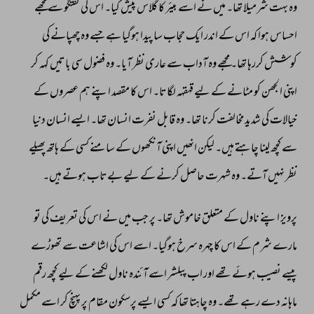
وہ 
بہت 
شرمیلا 
تھا۔ 
میں 
نے 
اسے 
بیئر 
کا 
گلاس 
پیش 
کیا۔ 
اس 
کی 
گفتگو 
سے 
مجھے 
احساس 
ہوا 
کہ 
اس 
کے 
اندر 
ایک 
حجاب 
سا 
پیدا 
ہوگیا 
ہے 
جسے 
وہ 
چھپانے 
کی 
کوشش 
کررہا 
تھا۔ 
مجھے 
وہ 
آداب 
سے 
عاری 
نظر 
آیا۔ 
وہ 
فضول 
سی 
باتیں 
کہہ 
کر 
اپنی 
الجھن 
کو 
مٹانے 
کے 
لیے 
قہقہہ 
لگاتا۔ 
اس 
کا 
مقصد 
اپنے 
ہم 
عصروں 
کے 
خیالات 
کی 
شدید 
مخالفت 
کرنا 
تھا۔ 
وہ 
قابل 
نفرت 
انسان 
تھا۔ 
ایسے 
انسان 
دنیا 
سے 
کچھ 
لینا 
چاہتے 
ہیں۔ 
لیکن 
انھیں 
اپنی 
آنکھوں 
کے 
سامنے 
کسی 
کے 
ہاتھ 
پھیلے 
نظر 
نہیں 
آتے۔ 
وہ 
شہرت 
حاصل 
کرنے 
کے 
لیے 
بےتاب 
ہوتے 
ہیں۔ 
پرویز 
اپنے 
ناول 
کے 
متعلق 
خاموش 
تھا۔ 
پر 
جب 
میں 
نے 
اس 
کی 
تعریف 
کی 
تو 
مارے 
شرم 
کے 
اس 
کا 
چہرہ 
سرخ 
ہوگیا۔ 
اسے 
اس 
کی 
اشاعت 
سے 
تھوڑے 
پیسے 
نصیب 
ہوئے 
تھے 
اور 
اب 
پبلشر 
اسے 
آئندہ 
ناول 
لکھنے 
کے 
لیے 
کچھ 
رقم 
ماہانہ 
دے 
رہے 
تھے۔ 
وہ 
چاہتا 
تھا 
کہ 
کسی 
ایسے 
پرسکون 
مقام 
پر 
پہنچ 
کر 
اسے 
مکمل 