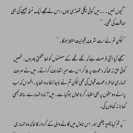
’’کیوں 
نہیں 
۔۔۔میں 
کوئی 
پگلی 
تھوڑی 
ہوں، 
اس 
نے 
مجھے 
ایک 
نسخہ 
بھیجنے 
کی 
بھی 
حماقت 
کی 
تھی۔‘‘ 
’’لیکن 
تم 
نے 
اسے 
شرفِ 
قبولیت 
بخشا 
ہوگا۔‘‘ 
’’مجھے 
کیا 
اتنی 
فرصت 
ہے 
کہ 
ٹکے 
ٹکے 
کے 
مصنفوں 
کو 
خط 
لکھتی 
پھروں۔ 
تمھیں 
کوئی 
حق 
نہ 
تھا 
کہ 
دعوت 
پر 
بلا 
کر 
اس 
سے 
میرا 
تعارف 
کراتے۔ 
میں 
نے 
صرف 
تمہاری 
خاطر 
دعوت 
قبول 
کی 
تھی 
لیکن 
تم 
نے 
ناجائز 
فائدہ 
اٹھایا۔ 
افسوس 
کہ 
اب 
پرانے 
دوستوں 
پر 
بھی 
اعتبار 
کرنا 
محال 
ہوگیا 
ہے۔ 
میں 
آئندہ 
تمہارے 
ساتھ 
کبھی 
کھانا 
نہ 
کھاؤں 
گی۔ 
’’یہ 
تم 
کیا 
چھیڑ 
بیٹھی 
ہو۔ 
اس 
ناول 
میں 
گانے 
والی 
کے 
کردار 
کا 
خاکہ 
وہ 
تمہاری 