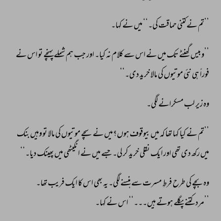
’’تم 
نے 
کتنی 
حماقت 
کی۔‘‘ 
میں 
نے 
کہا۔ 
’’وبیس 
گھنٹے 
تک 
میں 
نے 
اس 
سے 
کلام 
نہ 
کیا۔ 
اور 
جب 
ہم 
شملے 
پہنچے 
تو 
اس 
نے 
فوراً 
ہی 
نئی 
موتیوں 
کی 
مالا 
خرید 
دی۔‘‘ 
وہ 
زیر 
لب 
مسکرانے 
لگی۔ 
’’تم 
نے 
کیا 
کہا 
تھا 
کہ 
میں 
بیوقوف 
ہوں؟میں 
نے 
سچے 
موتیوں 
کی 
مالا 
تو 
وہیں 
بنک 
میں 
رکھ 
دی 
تھی 
اور 
ایک 
نقلی 
خرید 
کر 
لی۔ 
جسے 
میں 
نے 
انگیٹھی 
میں 
پھینک 
دیا۔‘‘ 
وہ 
بچے 
کی 
طرح 
فرطِ 
مسرت 
سے 
ہنسنے 
لگی۔ 
یہ 
بھی 
اس 
کا 
ایک 
فریب 
تھا۔ 
’’مرد 
کتنے 
پگلے 
ہوتے 
ہیں۔۔۔‘‘ 
اس 
نے 
کہا۔ 