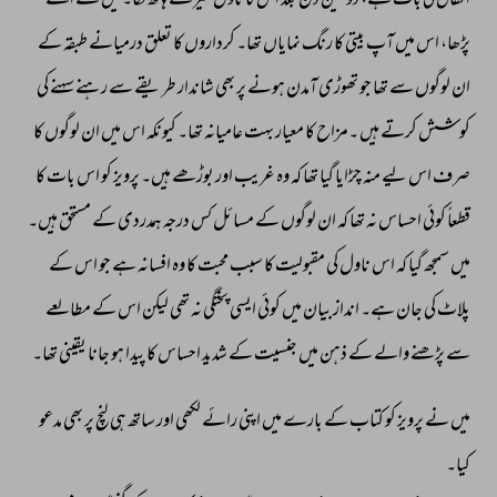
اتفاق 
کی 
بات 
ہے، 
دو 
تین 
دن 
بعد 
اس 
کا 
ناول 
میرے 
ہاتھ 
لگا۔ 
میں 
نے 
اسے 
پڑھا، 
اس 
میں 
آپ 
بیتی 
کا 
رنگ 
نمایاں 
تھا۔ 
کرداروں 
کا 
تعلق 
درمیانے 
طبقہ 
کے 
ان 
لوگوں 
سے 
تھا 
جو 
تھوڑی 
آمدن 
ہونے 
پر 
بھی 
شاندار 
طریقے 
سے 
رہنے 
سہنے 
کی 
کوشش 
کرتے 
ہیں 
۔مزاح 
کا 
معیار 
بہت 
عامیانہ 
تھا۔ 
کیونکہ 
اس 
میں 
ان 
لوگوں 
کا 
صرف 
اس 
لیے 
منہ 
چڑایا 
گیا 
تھا 
کہ 
وہ 
غریب 
اور 
بوڑھے 
ہیں۔ 
پرویز 
کو 
اس 
بات 
کا 
قطعاً 
کوئی 
احساس 
نہ 
تھا 
کہ 
ان 
لوگوں 
کے 
مسائل 
کس 
درجہ 
ہمدردی 
کے 
مستحق 
ہیں۔ 
میں 
سمجھ 
گیا 
کہ 
اس 
ناول 
کی 
مقبولیت 
کا 
سبب 
محبت 
کا 
وہ 
افسانہ 
ہے 
جو 
اس 
کے 
پلاٹ 
کی 
جان 
ہے۔ 
انداز 
بیان 
میں 
کوئی 
ایسی 
پختگی 
نہ 
تھی 
لیکن 
اس 
کے 
مطالعے 
سے 
پڑھنے 
والے 
کے 
ذہن 
میں 
جنسیت 
کے 
شدید 
احساس 
کا 
پیدا 
ہو 
جانا 
یقینی 
تھا۔ 
میں 
نے 
پرویز 
کو 
کتاب 
کے 
بارے 
میں 
اپنی 
رائے 
لکھی 
اور 
ساتھ 
ہی 
لنچ 
پر 
بھی 
مدعو 
کیا۔ 