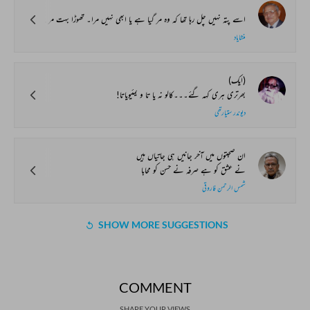
اسے پتہ نہیں چل رہا تھا کہ وہ مر گیا ہے یا ابھی نہیں مرا۔ تھوڑا بہت مر کر تو اس نے اپنی زندگی میں کئی بار دیکھا تھا کیا پتہ آج وہ بہت زیادہ مر گیا ہو مگر کیوں اور کیسے۔؟
منشایاد
(ایک)
بھرتری ہری کہہ گئے۔۔۔کالو نہ یا تا و یمئیویاتا!
دیوندر ستیارتھی
ان صحبتوں میں آخر جانیں ہی جاتیاں ہیں
نے عشق کو ہے صرفہ نے حسن کو محابا
شمس الرحمن فاروقی
SHOW MORE SUGGESTIONS
COMMENT
SHARE YOUR VIEWS