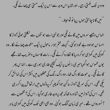
وہ 
دیر 
تک 
ہنستی 
رہی۔ 
اور 
شاید 
اس 
وجہ 
سے 
اس 
پر 
ایک 
مستی 
سی 
چھانے 
لگی۔ 
’’میں 
گانا 
چاہتی 
ہوں، 
پیانو 
تو 
بجاؤ۔‘‘ 
الماس 
دھیمے 
سروں 
میں 
گانے 
لگی 
اور 
جونہی 
اسے 
ہونٹوں 
سے 
نکلتی 
ہوئی 
آواز 
کا 
احساس 
ہوا 
وہ 
بے 
خود 
ہوگئی۔ 
گیت 
ختم 
ہوا۔ 
ماحول 
پر 
ایک 
سکوت 
چھانے 
لگا 
۔وہ 
کھڑکی 
میں 
کھڑی 
ہو 
کر 
دریا 
کا 
نظارہ 
کرنے 
لگی۔ 
رات 
کا 
سماں 
دلفریب 
تھا۔ 
مجھے 
یوں 
محسوس 
ہوا 
گویا 
میری 
رانوں 
پر 
ایک 
کپکپی 
طاری 
ہو 
رہی 
ہے 
۔الماس 
پھر 
گانے 
لگی۔ 
یہ 
موت 
کا 
راگ 
تھا۔ 
وہ 
راگ 
رنگ 
کی 
محفلوں 
میں 
اکثر 
اس 
کی 
نمائش 
کر 
چکی 
تھی۔ 
اس 
کی 
سریلی 
آواز 
ساکن 
ہوا 
کو 
چیر 
کر 
پہاڑوں 
میں 
ارتعاش 
پیدا 
کررہی 
تھی۔ 
اس 
کی 
آواز 
میں 
اتنا 
درد 
تھا 
کہ 
مجھ 
پر 
وجد 
طاری 
ہو 
گیا۔ 
اس 
کی 
آنکھوں 
سے 
آنسو 
رواں 
تھے۔ 
میری 
زبان 
گنگ 
ہوگئی۔ 
وہ 
بھی 
ابھی 
تک 
کھڑکی 
میں 
کھڑی 
باہر 