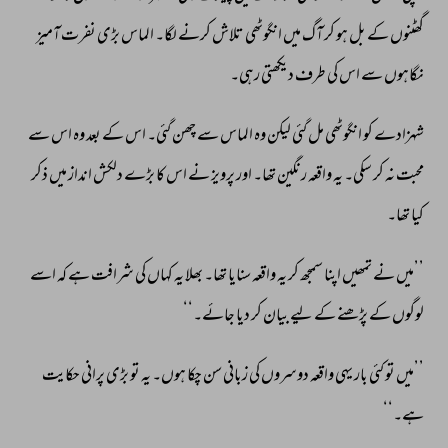
گھٹنوں 
کے 
بل 
ہو 
کر 
آگ 
میں 
انگوٹھی 
تلاش 
کرنے 
لگا۔ 
الماس 
بڑی 
نفرت 
آمیز 
نگاہوں 
سے 
اس 
کی 
طرف 
دیکھتی 
رہی۔ 
شہزادے 
کو 
انگوٹھی 
مل 
گئی 
لیکن 
وہ 
الماس 
سے 
چھن 
گئی۔ 
اس 
کے 
بعد 
وہ 
اس 
سے 
محبت 
نہ 
کر 
سکی۔ 
یہ 
واقعہ 
رنگین 
تھا۔ 
اور 
پرویز 
نے 
اس 
کا 
بڑے 
دلکش 
انداز 
میں 
ذکر 
کیا 
تھا۔ 
’’میں 
نے 
تمھیں 
اپنا 
سمجھ 
کر 
یہ 
واقعہ 
سنایا 
تھا۔ 
بھلا 
یہ 
کہاں 
کی 
شرافت 
ہے 
کہ 
اسے 
لوگوں 
کے 
پڑھنے 
کے 
لیے 
بیان 
کر 
دیا 
جائے۔‘‘ 
’’میں 
تو 
کئی 
بار 
یہی 
واقعہ 
دوسروں 
کی 
زبانی 
سن 
چکا 
ہوں۔ 
یہ 
تو 
بڑی 
پرانی 
حکایت 
ہے۔‘‘ 