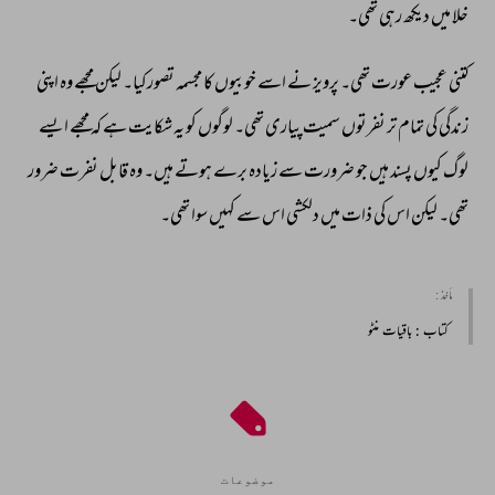
خلا 
میں 
دیکھ 
رہی 
تھی۔ 
کتنی 
عجیب 
عورت 
تھی۔ 
پرویز 
نے 
اسے 
خوبیوں 
کا 
مجسمہ 
تصورکیا۔ 
لیکن 
مجھے 
وہ 
اپنی 
زندگی 
کی 
تمام 
تر 
نفرتوں 
سمیت 
پیاری 
تھی۔ 
لوگوں 
کو 
یہ 
شکایت 
ہے 
کہ 
مجھے 
ایسے 
لوگ 
کیوں 
پسند 
ہیں 
جو 
ضرورت 
سے 
زیادہ 
برے 
ہوتے 
ہیں۔ 
وہ 
قابل 
نفرت 
ضرور 
تھی۔ 
لیکن 
اس 
کی 
ذات 
میں 
دلکشی 
اس 
سے 
کہیں 
سوا 
تھی۔ 
مأخذ :
کتاب
: باقیات منٹو
موضوعات