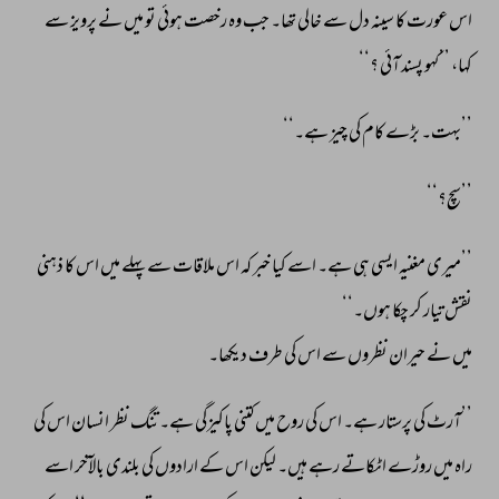
اس 
عورت 
کا 
سینہ 
دل 
سے 
خالی 
تھا۔ 
جب 
وہ 
رخصت 
ہوئی 
تو 
میں 
نے 
پرویز 
سے 
کہا، 
’’کہو 
پسند 
آئی 
؟‘‘ 
’’بہت۔ 
بڑے 
کام 
کی 
چیز 
ہے۔‘‘ 
’’سچ؟‘‘ 
’’میری 
مغنیہ 
ایسی 
ہی 
ہے۔ 
اسے 
کیا 
خبر 
کہ 
اس 
ملاقات 
سے 
پہلے 
میں 
اس 
کا 
ذہنی 
نقش 
تیار 
کر 
چکا 
ہوں۔‘‘ 
میں 
نے 
حیران 
نظروں 
سے 
اس 
کی 
طرف 
دیکھا۔ 
’’آرٹ 
کی 
پرستار 
ہے۔ 
اس 
کی 
روح 
میں 
کتنی 
پاکیزگی 
ہے۔ 
تنگ 
نظر 
انسان 
اس 
کی 
راہ 
میں 
روڑے 
اٹکاتے 
رہے 
ہیں۔ 
لیکن 
اس 
کے 
ارادوں 
کی 
بلندی 
بالآخر 
اسے 