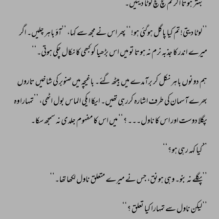
’’بہتر 
ہوتا 
اگر 
تم 
سچ 
مچ 
لوٹا 
دیتیں۔‘‘ 
’’لوٹا 
دیتی! 
تم 
کیا 
پاگل 
ہوگئی 
ہو!‘‘ 
پھر 
اس 
نے 
مجھ 
سے 
کہا، 
’’آؤ 
باہر 
چلیں۔ 
اگر 
میرے 
اندر 
کا 
جذبہ 
نرم 
نہ 
ہوتا 
تو 
میں 
اس 
بڑھیا 
کو 
کبھی 
کا 
نکال 
چکی 
ہوتی۔‘‘ 
ہم 
دونوں 
باہر 
نکل 
کر 
برآمدے 
میں 
بیٹھ 
گئے۔ 
باغیچہ 
میں 
صنوبر 
کی 
شاخیں 
تاروں 
بھرے 
آسمان 
کی 
طرف 
اشارہ 
کررہی 
تھیں۔ 
ایکا 
ایکی 
الماس 
بول 
اٹھی، 
’’تمہارا 
وہ 
پگلا 
دوست 
اور 
اس 
کا 
ناول۔۔۔ 
؟‘‘ 
میں 
اس 
کا 
مفہوم 
جلدی 
نہ 
سمجھ 
سکا۔ 
’’کیا 
کہہ 
رہی 
ہو؟‘‘ 
’’پگلے 
نہ 
بنو۔ 
وہی 
ہونق، 
جس 
نے 
میرے 
متعلق 
ناول 
لکھا 
تھا۔‘‘ 
’’لیکن 
ناول 
سے 
تمہارا 
کیا 
تعلق 
؟‘‘ 