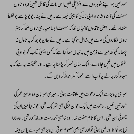
عورتیں 
جو 
اپنے 
شوہروں 
سے 
بگڑ 
چکی 
تھیں 
اس 
بات 
کی 
قائل 
تھیں 
کہ 
وہ 
ناول 
مصنف 
کی 
آئندہ 
شاندار 
ادبی 
زندگی 
کا 
پیش 
خیمہ 
ہے۔ 
میں 
نے 
چند 
ریویو 
پڑھے 
جو 
قطعاً 
متضاد 
تھے۔ 
بعض 
ناقدوں 
کا 
خیال 
تھا 
کہ 
مصنف 
ایسا 
معیاری 
ناول 
لکھ 
کر 
بہتر 
ناول 
نگاروں 
کی 
صف 
میں 
شامل 
ہوگیا 
ہے۔ 
میں 
نے 
جان 
بوجھ 
کر 
یہ 
ناول 
نہ 
پڑھا۔ 
کیونکہ 
میرے 
ذہن 
میں 
یہ 
خیال 
سما 
گیا 
ہے 
کہ 
کسی 
ایسی 
کتاب 
کو 
جو 
ادبی 
حلقوں 
میں 
ہلچل 
مچا 
دے، 
ایک 
سال 
ٹھہر 
کر 
پڑھنا 
چاہیے۔ 
اور 
حقیقت 
یہ 
ہے 
کہ 
یہ 
میعاد 
گزر 
جانے 
پر 
آپ 
اسے 
عموماً 
نظر 
انداز 
کر 
دیں 
گے۔ 
میری 
پرویز 
سے 
ایک 
دعوت 
میں 
ملاقات 
ہوئی۔ 
میری 
میزبان 
دو 
ادھیڑ 
عمرکی 
عورتیں 
تھیں۔ 
دعوت 
میں 
ایک 
جوان 
لڑکی 
بھی 
شریک 
تھی، 
جو 
غالباً 
میزبان 
کی 
چھوٹی 
بہن 
تھی۔ 
اس 
کا 
نام 
عفت 
تھا۔ 
وہ 
خاصی 
تندرست 
اور 
قد 
آور 
تھی۔ 
وہ 
ذرا 
زیادہ 
توانا 
اور 
لمبی 
ہوتی 
تو 
اور 
بھی 
بھلی 
معلوم 
ہوتی۔ 
پرویز 
بھی 
میرے 
پاس 
بیٹھا 