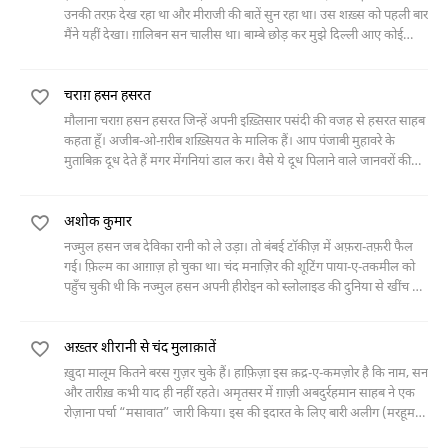
उनकी ‎तरफ़ देख रहा था और मीराजी की बातें सुन रहा था। उस शख़्स को पहली बार
मैंने यहीं देखा। ‎ग़ालिबन सन चालीस था। बाम्बे छोड़ कर मुझे दिल्ली आए कोई
ज़ियादा ‘अर्सा नहीं गुज़रा
चराग़ हसन हसरत
मौलाना चराग़ हसन हसरत जिन्हें अपनी इख़्तिसार पसंदी की वजह से हसरत साहब
कहता हूँ। अजीब-ओ-ग़रीब शख़्सियत के मालिक हैं। आप पंजाबी मुहावरे के
मुताबिक़ दूध देते हैं मगर मेंगनियां डाल कर। वैसे ये दूध पिलाने वाले जानवरों की
क़बील से नहीं हैं हालाँ कि काफ़ी बड़े
अशोक कुमार
नज्मुल हसन जब देविका रानी को ले उड़ा। तो बंबई टॉकीज़ में अफ़रा-तफ़री फैल
गई। फ़िल्म ‎का आग़ाज़ हो चुका था। चंद मनाज़िर की शूटिंग पाया-ए-तकमील को
पहुँच चुकी थी कि ‎नज्मुल हसन अपनी हीरोइन को स्लोलाइड की दुनिया से खींच कर
हक़ीक़त की दुनिया में ले ‎गया। बम्बे
अख़्तर शीरानी से चंद मुलाक़ातें
ख़ुदा मालूम कितने बरस गुज़र चुके हैं। हाफ़िज़ा इस क़द्र-ए-कमज़ोर है कि नाम, सन
और तारीख़ कभी याद ही नहीं रहते। अमृतसर में ग़ाज़ी अबदुर्रहमान साहब ने एक
रोज़ाना पर्चा “मसावात” जारी किया। इस की इदारत के लिए बारी अलीग (मरहूम)
और अबुल आला चिश्ती अल-सहाफ़ी (हाजी