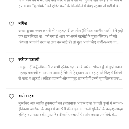
थे कि ‎अब उन में मेरे लिए कोई कशिश ही न रही थी। चुनांचे यही वजह है कि जब मैं
हफ़्ता-वार ‎‎“मुसव्विर” को एडिट करने के सिलसिले में बंबई पहुंचा। तो महीनों किसी
सिनेमा का रुख़
नर्गिस
अरसा हुआ। नवाब छतारी की साहबज़ादी तसनीम (मिसिज़ तसनीम सलीम) ने मुझे
एक ख़त ‎लिखा था, ‎ ‎“तो क्या है आप का अपने बहनोई के मुतअल्लिक़? वो जो
अंदाज़ा आप की तरफ़ से लगा कर ‎लौटे हैं। तो मुझे अपने लिए शादी-ए-मर्ग का
अंदेशा हुआ जाता है। अब मैं आप को तफ़्सील
रफ़ीक़ ग़ज़नवी
मालूम नहीं क्यूँ लेकिन मैं जब भी रफ़ीक़ ग़ज़नवी के बारे में सोचता हूँ तो मुझे मअन
महमूद ग़ज़नवी का ख़याल आता है जिसने हिंदुस्तान पर सत्रह हमले किए थे जिनमें
से बारह मशहूर हैं। रफ़ीक़ ग़ज़नवी और महमूद ग़ज़नवी में इतनी मुमासिलत ज़रूर
है कि दोनों बुत-शिकन हैं। रफ़ीक़
बारी साहब
मुस्तबिद और जाबिर हुकमरानों का इबरतनाक अंजाम रूस के गली कूचों में सदा-ए-
इंतिक़ाम ज़ारियत के ताबूत में आख़िरी कील इन तीन जली सुर्ख़ियों के कद-ए-आदम
इश्तिहार अमृतसर की मुतअद्दिद दीवारों पर चस्पाँ थे। लोग ज़्यादा-तर सिर्फ़ ये
सुर्ख़ियाँ ही पढ़ते