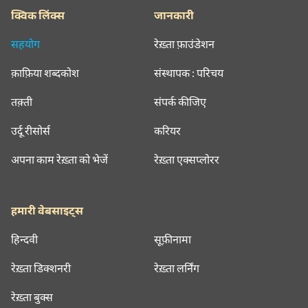
क्विक लिंक्स
जानकारी
सहयोग
रेख़्ता फ़ाउंडेशन
क़ाफ़िया शब्दकोश
संस्थापक : परिचय
तक़्ती
संपर्क कीजिए
उर्दू रीसोर्स
करियर
अपना काम रेख़्ता को भेजें
रेख़्ता एक्सप्लोरर
हमारी वेबसाइट्स
हिन्दवी
सूफ़ीनामा
रेख़्ता डिक्शनरी
रेख़्ता लर्निंग
रेख़्ता बुक्स