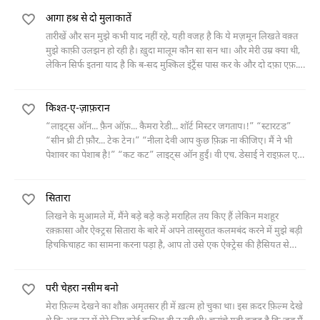
आगा हश्र से दो मुलाकातें
तारीखें और सन मुझे कभी याद नहीं रहे, यही वजह है कि ये मज़मून लिखते वक़्त
मुझे काफ़ी उलझन हो रही है। ख़ुदा मालूम कौन सा सन था। और मेरी उम्र क्या थी,
लेकिन सिर्फ इतना याद है कि ब-सद मुश्किल इंट्रैंस पास कर के और दो दफ़ा एफ़.ए.
में फ़ेल होने के बाद मेरी तबीयत
किश्त-ए-ज़ाफ़रान
“लाइट्स ऑन... फ़ैन ऑफ़... कैमरा रेडी... शॉर्ट मिस्टर जगताप।!” “स्टारटड”
“सीन थ्री टी फ़ौर... टेक टेन।” “नीला देवी आप कुछ फ़िक्र ना कीजिए। मैं ने भी
पेशावर का पेशाब है!” “कट कट” लाइट्स ऑन हुईं। वी एच. डेसाई ने राइफ़ल एक
तरफ़ रखते हुए
सितारा
लिखने के मुआमले में, मैंने बड़े बड़े कड़े मराहिल तय किए हैं लेकिन मशहूर
रक़्क़ासा और ऐक्ट्रस सितारा के बारे में अपने तास्सुरात कलमबंद करने में मुझे बड़ी
हिचकिचाहट का सामना करना पड़ा है, आप तो उसे एक ऐक्ट्रेस की हैसियत से
जानते हैं जो नाचती भी है और ख़ूब
परी चेहरा नसीम बनो
मेरा फ़िल्म देखने का शौक़ अमृतसर ही में ख़त्म हो चुका था। इस क़दर फ़िल्म देखे