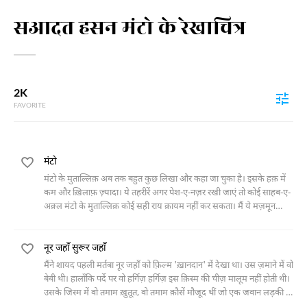
सआदत हसन मंटो के रेखाचित्र
2K
FAVORITE
मंटो
मंटो के मुताल्लिक़ अब तक बहुत कुछ लिखा और कहा जा चुका है। इसके हक़ में
कम और ‎ख़िलाफ़ ज़्यादा। ये तहरीरें अगर पेश-ए-नज़र रखी जाएं तो कोई साहब-ए-
अक़्ल मंटो के ‎मुताल्लिक़ कोई सही राय क़ायम नहीं कर सकता। मैं ये मज़मून
लिखने बैठा हूँ और समझता ‎हूँ कि मंटो के
नूर जहाँ सुरूर जहाँ
मैंने शायद पहली मर्तबा नूर जहाँ को फ़िल्म 'ख़ानदान' में देखा था। उस ज़माने में वो
बेबी ‎थी। हालाँकि पर्दे पर वो हर्गिज़ हर्गिज़ इस क़िस्म की चीज़ मालूम नहीं होती थी।
उसके ‎जिस्म में वो तमाम ख़ुतूत, वो तमाम क़ौसें मौजूद थीं जो एक जवान लड़की के
जिस्म में