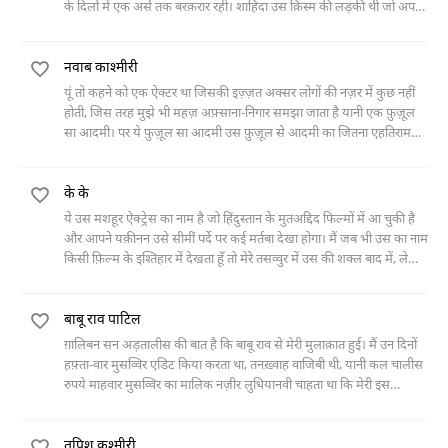
के दिलों में एक अर्से तक बरक़रार रही। शाहिदा उस क़िस्म की लड़की थी जो अपने
ख़ावंद के सिवा और किसी मर्द
नवाब काश्मीरी
यूं तो कहने को एक ऐक्टर था जिसकी इज़्ज़त अक्सर लोगों की नज़र में कुछ नहीं
होती, जिस तरह मुझे भी महज़ अफ़्साना-निगार समझा जाता है यानी एक फ़ुज़ूल
सा आदमी। पर ये फ़ुज़ूल सा आदमी उस फ़ुज़ूल से आदमी का जितना एहतिराम
करता था, वो कोई बे-फ़ुज़ूल शख़्सियत, किसी बे-फ़ुज़ूल
के के
ये उस मशहूर ऐक्ट्रेस का नाम है जो हिंदुस्तान के मुतअद्दिद फिल्मों में आ चुकी है
और आपने यक़ीनन उसे सीमीं पर्दे पर कई मर्तबा देखा होगा। मैं जब भी उस का नाम
किसी फ़िल्म के इश्तिहार में देखता हूँ तो मेरे तसव्वुर में उस की शक्ल बाद में, लेकिन
सबसे पहले
बाबू राव पाटिल
ग़ालिबन सन अड़तालीस की बात है कि बाबू राव से मेरी मुलाक़ात हुई। मैं उन दिनों
हफ़्ता-वार मुसव्विर एडिट किया करता था, तनख़्वाह वाजिबी थी, यानी कल चालीस
रुपये माहवार मुसव्विर का मालिक नज़ीर लुधियानवी चाहता था कि मेरी इस
आमदनी में कुछ इज़ाफ़ा हो जाये, चुनांचे
तपिश कश्मीरी