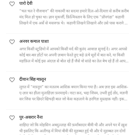
पारो देवी
‎“चल चल रे नौजवान” की नाकामी का सदमा हमारे दिल-ओ-दिमाग़ से क़रीब क़रीब
मंद मिल ‎हो चुका था। ज्ञान मुकर्जी, फ़िल्मिस्तान के लिए एक “प्रॉपगंडा” कहानी
लिखने में एक अर्से से ‎मसरूफ़ थे। ‎ कहानी लिखने लिखाने और उसे पास कराने से
पेश्तर नलिनी जीवंत और उस
अनवर कमाल पाशा
अगर किसी स्टूडियो में आपको किसी मर्द की बुलंद आवाज़ सुनाई दे। अगर आपसे
कोई बार-बार होंटों पर अपनी ज़बान फेरते हुए बड़े ऊंचे सूरों में बात करे, या किसी
महफ़िल में कोई इस अंदाज़ से बोल रहे हैं जैसे वो सांडे का तेल बेच रहे हैं तो आप
समझ जाएंगे कि वो हकीम अहमद
दीवान सिंह मफ़्तून
लुग़त में “मफ़्तून” का मतलब आशिक़ बयान किया गया है। अब ज़रा इस आशिक़-
ए-ज़ार का हीला मुलाहिज़ा फ़रमाइये। नाटा क़द, भद्दा जिस्म, उभरी हुई तोंद, वज़नी
सर जिस पर छिदरे खिचड़ी बाल जो केस कहलाने के हरगिज़ मुस्तहक़ नहीं। इकट्ठे
किए जाएं तो ब-मुश्किल किसी कट्टर ब्रहमन
पुर-असरार नैना
शाहिदा जो कि मोहसिन अबदुल्लाह की फ़र्मांबरदार बीवी थी और अपने घर में ख़ुश
थी इसलिए कि अलीगढ़ में मियां बीवी की मुहब्बत हुई थी और ये मुहब्बत उन दोनों