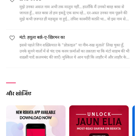
मुझे उनका असल नाम अभी तक मालूम नहीं... हालाँकि मैं उनको बारह बरस से
जानता हूँ... सात बरस तो हम इकट्ठे एक साथ रहे... दर-अस्ल उनका नाम पूछने की
मुझे कभी ज़रूरत ही महसूस ना हुई... तपिश काश्मीरी काफ़ी था... वो इस नाम से
मशहूर थे। तपिश काश्मीरी अजीब-ओ-ग़रीब
मंटो: हयूला बर्क़-ए-ख़िरमन का
इससे पहले जिन शख़्सियात के “प्रोफ़ाइल” या नीम-रुख़ मुताले’ लिख चुका हूँ,
उनके सुनने वालों ‎में से चंद एक करम फ़र्माओं का तक़ाज़ा था कि मंटो साहब की भी
शख़्सी यादें क़लमबंद की ‎जाएँ। मुश्किल ये आन पड़ी कि लाहौर में और लाहौर के
आस-पास पाँच एक बरस का अरसा ‎गुज़ारने
और खोजिए