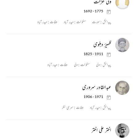
ولی عزلت
1692 - 1775
پیدائش :
سورت
سکونت :
حیدر آباد
وفات :
حیدر آباد
ظہیرؔ دہلوی
1825 - 1911
پیدائش :
دلی
سکونت :
دلی
وفات :
حیدر آباد
عبدالقادر سروری
1906 - 1971
پیدائش :
حیدر آباد
وفات :
سری نگر
اختر علی اختر