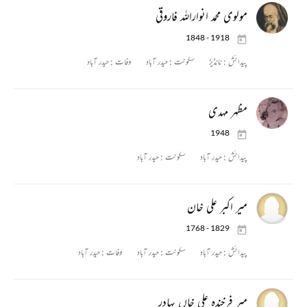
مولوی محمد انواراللہ فاروقی
1848 - 1918
پیدائش :
نانڈیڑ
سکونت :
حیدر آباد
وفات :
حیدر آباد
مظہر مہدی
1948
پیدائش :
حیدر آباد
سکونت :
حیدر آباد
میر اکبر علی خان
1768 - 1829
پیدائش :
حیدر آباد
سکونت :
حیدر آباد
وفات :
حیدر آباد
میر فرخندہ علی خاں بہادر