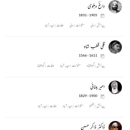
داغؔ دہلوی
1831 - 1905
پیدائش :
دلی
سکونت :
دلی
وفات :
حیدر آباد
قلی قطب شاہ
1566 - 1611
پیدائش :
گولگنڈہ
سکونت :
حیدر آباد
وفات :
گولگنڈہ
امیر مینائی
1829 - 1900
پیدائش :
لکھنؤ
سکونت :
حیدر آباد
وفات :
حیدر آباد
ڈاکٹر ذاکر حسین