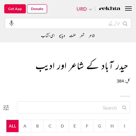
URD
Get App
Donate
شاعر
شعر
لغت
ویڈیو
ای-کتاب
حیدر آباد کے شاعر اور ادیب
کل: 384
ALL
A
B
C
D
E
F
G
H
I