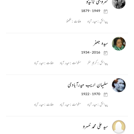
سروجنی نائیڈو
1879 - 1949
پیدائش :
حیدر آباد
وفات :
لکھنؤ
سیدہ جعفر
1934 - 2016
پیدائش :
کریم نگر
سکونت :
حیدر آباد
وفات :
حیدر آباد
سلیمان اریب حیدرآبادی
1922 - 1970
پیدائش :
حیدر آباد
سکونت :
حیدر آباد
وفات :
حیدر آباد
سید علی محمد خسرو