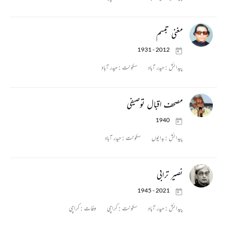
مغنی تبسم
1931 - 2012
پیدائش :
حیدر آباد
سکونت :
حیدر آباد
مصحف اقبال توصیفی
1940
پیدائش :
بدایوں
سکونت :
حیدر آباد
نصیر ترابی
1945 - 2021
پیدائش :
حیدر آباد
سکونت :
کراچی
وفات :
کراچی