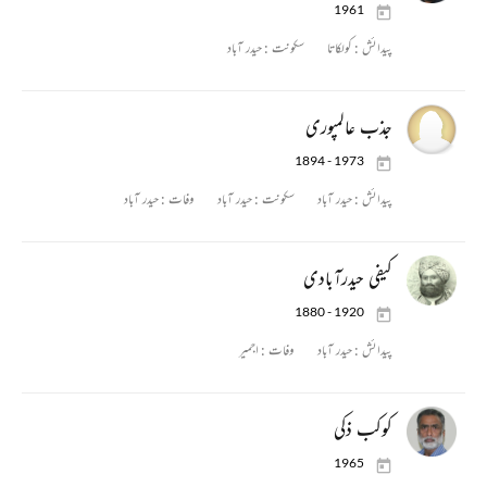
1961
پیدائش :
کولکاتا
سکونت :
حیدر آباد
جذب عالمپوری
1894 - 1973
پیدائش :
حیدر آباد
سکونت :
حیدر آباد
وفات :
حیدر آباد
کیفی حیدرآبادی
1880 - 1920
پیدائش :
حیدر آباد
وفات :
اجمیر
کوکب ذکی
1965