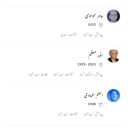
عامر موسوی
1935
پیدائش :
حیدر آباد
سکونت :
لندن
انور معظم
1929 - 2023
پیدائش :
اورنگ آباد
سکونت :
حیدر آباد
وفات :
حیدر آباد
اسلم عمادی
1948
پیدائش :
حیدرآباد
سکونت :
حیدر آباد