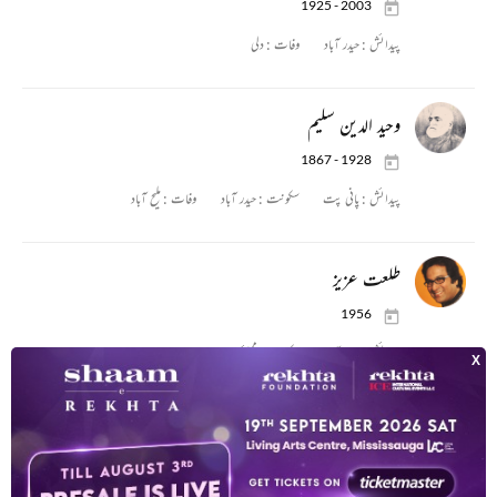
1925 - 2003
پیدائش :
حیدر آباد
وفات :
دلی
وحید الدین سلیم
1867 - 1928
پیدائش :
پانی پت
سکونت :
حیدر آباد
وفات :
ملیح آباد
طلعت عزیز
1956
پیدائش :
حیدر آباد
سکونت :
ممبئی
وٹھل راؤ
پیدائش :
حیدر آباد
سکونت :
حیدر آباد