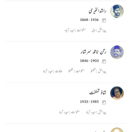
راشدالخیری
1868 - 1936
پیدائش :
دلی
سکونت :
حیدر آباد
رتن ناتھ سرشار
1846 - 1903
پیدائش :
لکھنؤ
سکونت :
لکھنؤ
وفات :
حیدر آباد
شاذ تمکنت
1933 - 1985
پیدائش :
حیدر آباد
سکونت :
حیدر آباد