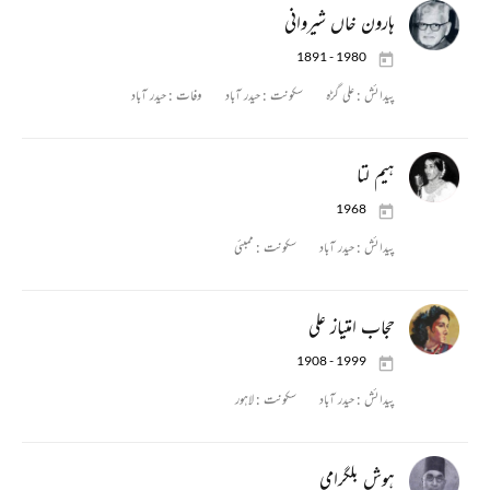
ہارون خاں شیروانی
1891 - 1980
پیدائش :
علی گڑہ
سکونت :
حیدر آباد
وفات :
حیدر آباد
ہیم لتا
1968
پیدائش :
حیدر آباد
سکونت :
ممبئی
حجاب امتیاز علی
1908 - 1999
پیدائش :
حیدر آباد
سکونت :
لاہور
ہوش بلگرامی