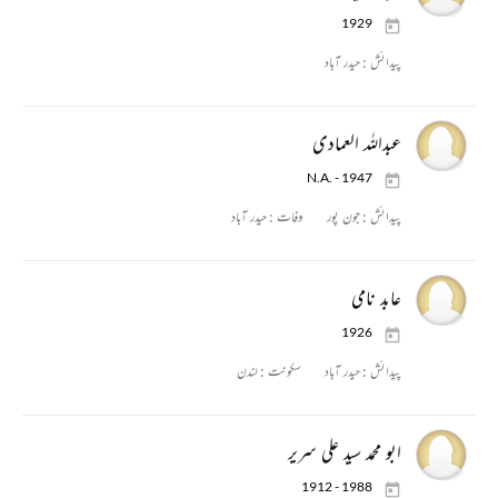
1929
پیدائش :
حیدر آباد
عبداللہ العمادی
N.A. - 1947
پیدائش :
جون پور
وفات :
حیدر آباد
عابد نامی
1926
پیدائش :
حیدر آباد
سکونت :
لندن
ابو محمد سید علی سریر
1912 - 1988