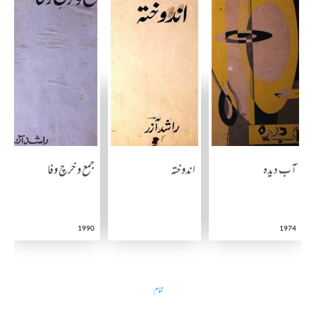
آب دیدہ
اندوختہ
جمع و خرچ وفا
1990
1974
تمام