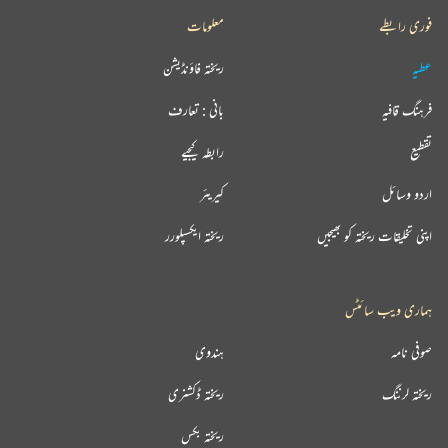
فوری رابطے
معلومات
عطیہ
ریختہ فاؤنڈیشن
فرہنگ قافیہ
بانی : تعارف
تقطیع
رابطہ کیجیے
اردو وسائل
کیریئر
اپنی تخلیقات ریختہ کو بھیجیں
ریختہ ایکسپلورر
ہماری ویب سائٹس
صوفی نامہ
ہندوی
ریختہ لرننگ
ریختہ ڈکشنری
ریختہ بکس