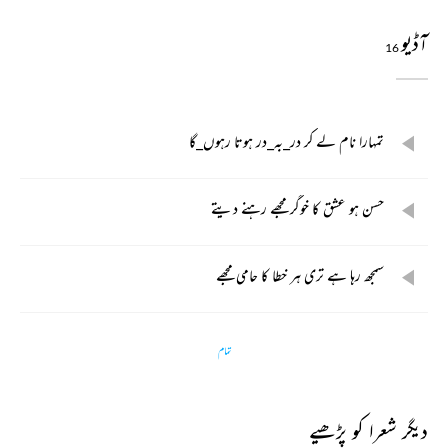
آڈیو
16
تمہارا نام لے کر در_بہ_در ہوتا رہوں_گا
حسن ہو عشق کا خوگر مجھے رہنے دیتے
سمجھ رہا ہے تری ہر خطا کا حامی مجھے
تمام
دیگر شعرا کو پڑھیے