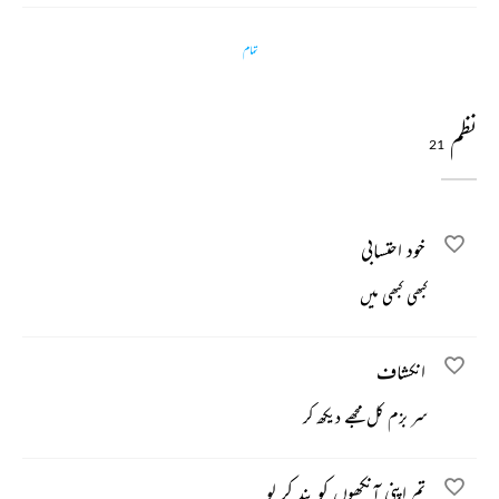
تمام
نظم
21
خود احتسابی
کبھی کبھی میں
انکشاف
سر بزم کل مجھے دیکھ کر
تم اپنی آنکھوں کو بند کر لو