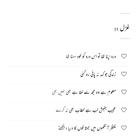
غزل
21
درد اپنا تھا تو اس درد کو خود سہنا تھا
زندگی جو کہہ نہ پائی رہ گئی
معلوم ہے وہ مجھ سے خفا ہے بھی نہیں بھی
عجیب جنبش لب ہے خطاب بھی نہ کرے
منتظر آنکھوں میں جمتا خوں کا دریا دیکھتے