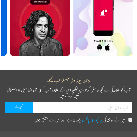
ریختہ نیوز لیٹر سبسکرائب کیجیے
آپ کو باقاعدگی سے کچھ حاصل کرنا ہے لیکن اس کے علاوہ آپ کسی بھی ای میل کا استعمال
نہیں کرتے ہیں۔
میں نے ریختہ کی
پرائیویسی پالیسی
پڑھ لی ہے اور اس سے متفق ہوں