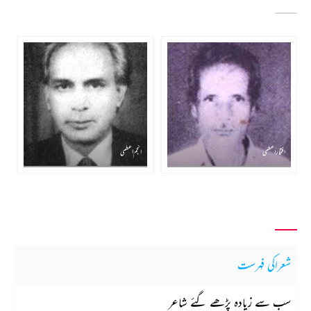
افتخار اعظمی
انجم اعظمی
شعراکی فہرست
سب سے زیادہ پڑھے گئے شاعر