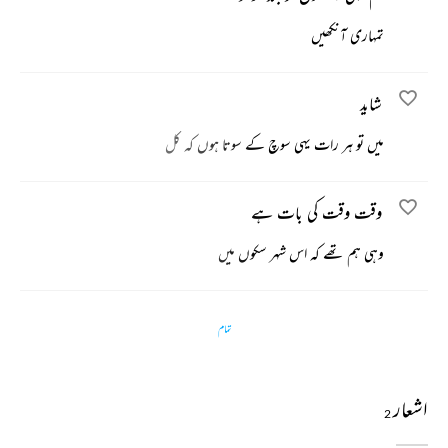
تمہاری آنکھیں
شاید
میں تو ہر رات یہی سوچ کے سوتا ہوں کہ کل
وقت وقت کی بات ہے
وہی ہم تھے کہ اس شہر سکوں میں
تمام
اشعار
2