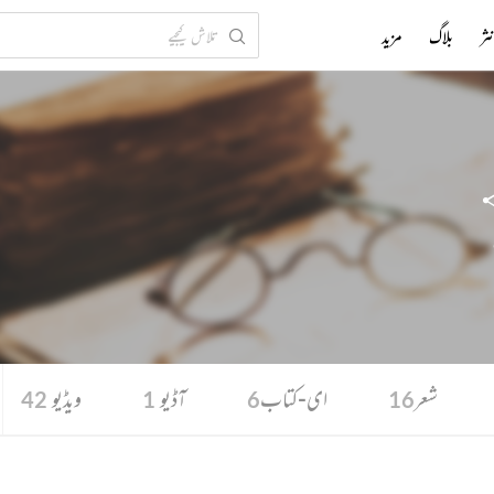
ثر
بلاگ
مزید
شعر
ای-کتاب
آڈیو
ویڈیو
42
1
6
16