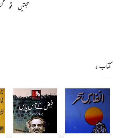
محبتیں 
تو 
گئ
کتاب
6