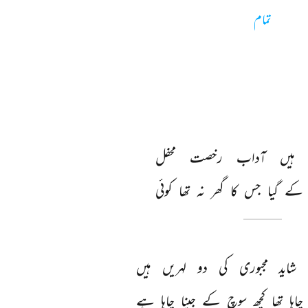
تمام
ہیں 
آداب 
رخصت 
محفل 
کے 
گیا 
جس 
کا 
گھر 
نہ 
تھا 
کوئی 
شاید 
مجبوری 
کی 
دو 
لہریں 
ہیں 
چاہا 
تھا 
کچھ 
سوچ 
کے 
جینا 
چاہا 
ہے 