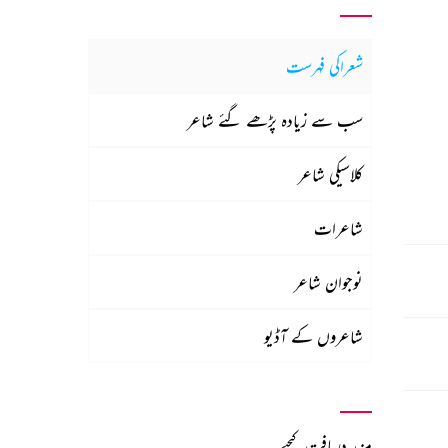
شعراکی فہرست
سب سے زیادہ پڑھے گئے شاعر
کلاسیکی شاعر
شاعرات
نوجوان شاعر
شاعروں کے آڈیو
مزید دریافت کیجیے