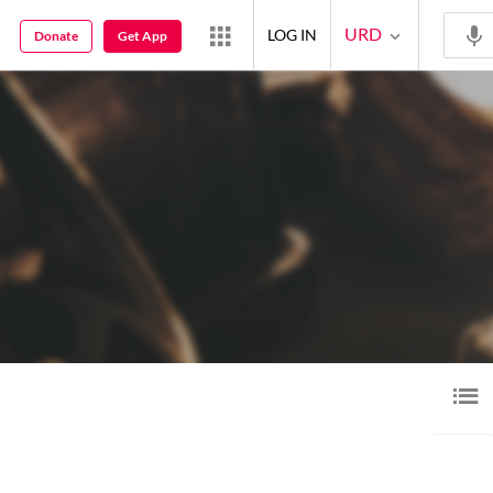
URD
LOG IN
Donate
Get App