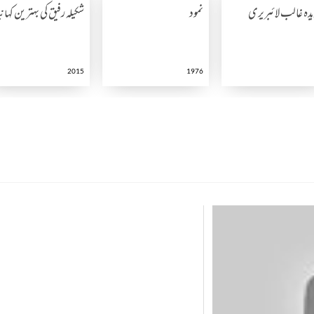
دہ غالب لائبریری
نمود
شکیلہ رفیق کی بہترین کہا
2015
1976