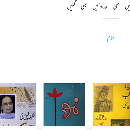
یں 
تھی 
عداوتیں 
بھی 
گئیں 
تمام