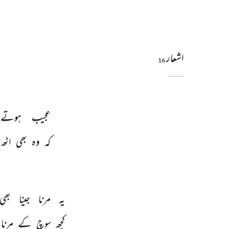
اشعار
16
عجیب 
ہوتے 
کہ 
وہ 
بھی 
اٹھ 
یہ 
مرنا 
جینا 
بھی 
کچھ 
سوچ 
کے 
مرنا 