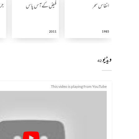
انفاس سحر
فیض کے آس پاس
جری
2011
1985
ویڈیو
42
This video is playing from YouTube