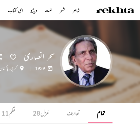
شاعر
شعر
لغت
ویڈیو
ای-کتاب
ن
سحر انصاری
1939
|
کراچی
,
پاکستان
تمام
تعارف
غزل
نظم
11
28