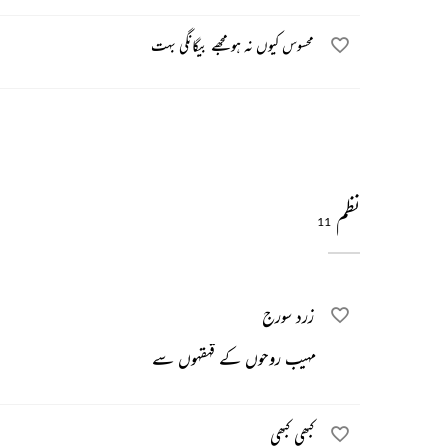
محسوس کیوں نہ ہو مجھے بیگانگی بہت
نظم
11
زرد سورج
مہیب روحوں کے قہقہوں سے
کبھی کبھی