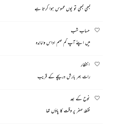
کبھی کبھی تو یوں محسوس ہوا کرتا ہے
حساب شب
میں اپنے آپ گم صم اداس واماندہ
انتظار
رات بھر بارش دریچے کے قریب
نوح کے بعد
نقطۂ صفر پر وقت کا پاؤں تھا