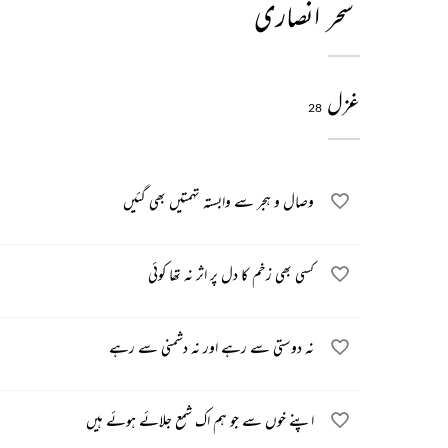
سحر انصاری
غزل
28
وصال و ہجر سے وابستہ تہمتیں بھی گئیں
کسی بھی زخم کا دل پر اثر نہ تھا کوئی
نہ دوستی سے رہے اور نہ دشمنی سے رہے
اپنے خوں سے جو ہم اک شمع جلائے ہوئے ہیں