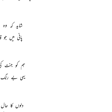
شاید 
کہ 
وہ 
پانی 
میں 
جو 
ق
ہم 
کو 
جنت 
کی
یہی 
بے 
رنگ 
دلوں 
کا 
حال 