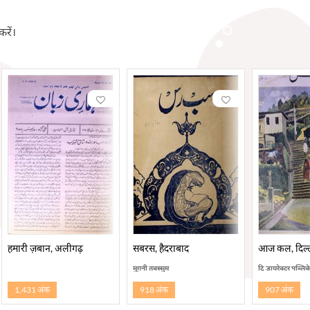
करें।
हमारी ज़बान, अलीगढ़
सबरस, हैदराबाद
आज कल, दिल्
मुग़नी तबस्सुम
दि डायरेक्टर पब्लि
1,431 अंक
918 अंक
907 अंक