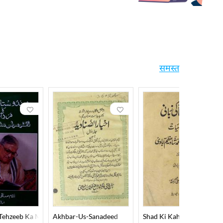
समस्त
 Tehzeeb Ka Mard-E-Aahan Doctor Murli Manohar Joshi
Akhbar-Us-Sanadeed
Shad Ki Kahani Shad Ki Z