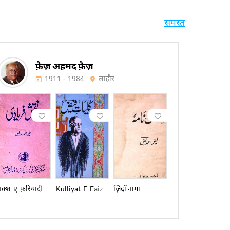
समस्त
फ़ैज़ अहमद फ़ैज़
1911 - 1984
लाहौर
E-Hamidya
नक़्श-ए-फ़रियादी
Kulliyat-E-Faiz
ज़िंदाँ नामा
Lala-E-To