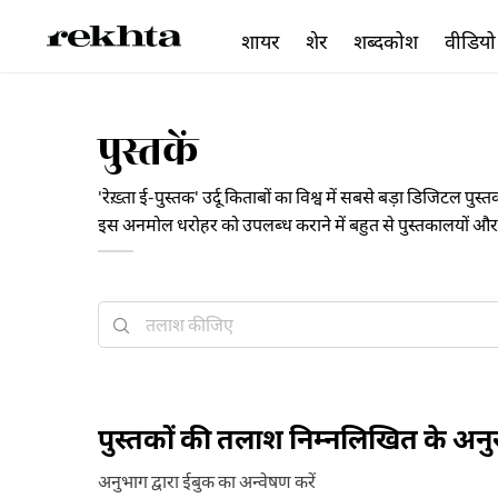
शायर
शेर
शब्दकोश
वीडियो
पुस्तकें
'रेख़्ता ई-पुस्तक' उर्दू किताबों का विश्व में सबसे बड़ा डिजिटल पु
इस अनमोल धरोहर को उपलब्ध कराने में बहुत से पुस्तकालयों और पु
क्लासिक साहित्य का बहुत बड़ा ख़ज़ाना मौजूद है जिसे विषय, काल-
दीजिए।
पुस्तकों की तलाश निम्नलिखित के अन
अनुभाग द्वारा ईबुक का अन्वेषण करें