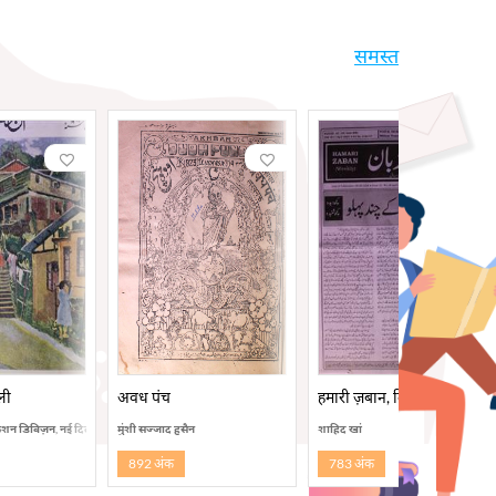
समस्त
ली
अवध पंच
हमारी ज़बान, दिल्ली
केशन डिविज़न, नई दिल्ली
मुंशी सज्जाद हुसैन
शाहिद खां
892 अंक
783 अंक