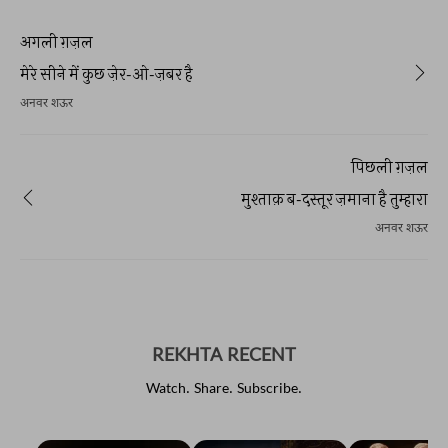
होती है और इसके बिना भी। अब नसरी
कविता) भी उर्दू में स्थापित हो गई है
अगली ग़ज़ल
मेरे सीने में कुछ ज़ेर-ओ-ज़बर है
अनवर शऊर
पिछली ग़ज़ल
मुश्ताक़ ब-दस्तूर ज़माना है तुम्हारा
अनवर शऊर
REKHTA RECENT
Watch. Share. Subscribe.