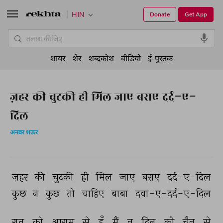
HIN
Donate
Get App
शायर
शेर
शब्दकोश
वीडियो
ई-पुस्तक
ज़हर की चुटकी ही मिल जाए बराए दर्द-ए-
दिल
अनवर शऊर
ज़हर 
की 
चुटकी 
ही 
मिल 
जाए 
बराए 
दर्द-ए-दिल 
कुछ 
न 
कुछ 
तो 
चाहिए 
बाबा 
दवा-ए-दर्द-ए-दिल 
रात 
को 
आराम 
से 
हूँ 
मैं 
न 
दिन 
को 
चैन 
से 