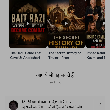
The Urdu Game That
The Secret History of
Irshad Kamil, B
Gave Us Antakshari |
Thumri: From
Kazmi and Top
Bait Bazi Explained
Lucknow’s Courts to
Poets Live at t
Global Stages
e-Rekhta Lond
Mushaira
आप ये भी पढ़ सकते हैं
हमारी पसंद
बैठे रहेंगे थाम के कब तक यूँ ख़ाली पैमाने लोग
हद से बढ़े जब तिश्ना-लबी तो फूँक न दें मयख़ाने लोग