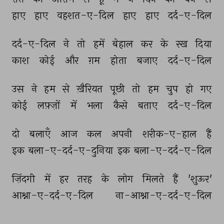
हाए 
हाए 
वहशत-ए-दिल 
हाए 
हाए 
दर्द-ए-दिल 
दर्द-ए-दिल 
ने 
तो 
हमें 
बेहाल 
कर 
के 
रख 
दिया 
काश 
कोई 
और 
ग़म 
होता 
बजाए 
दर्द-ए-दिल 
उस 
ने 
हम 
से 
ख़ैरियत 
पूछी 
तो 
हम 
चुप 
हो 
गए 
कोई 
लफ़्ज़ों 
में 
भला 
कैसे 
बताए 
दर्द-ए-दिल 
दो 
बलाएँ 
आज 
कल 
अपनी 
शरीक-ए-हाल 
हैं 
इक 
बला-ए-दर्द-ए-दुनिया 
इक 
बला-ए-दर्द-ए-दिल 
ज़िंदगी 
में 
हर 
तरह 
के 
लोग 
मिलते 
हैं 
'शुऊर' 
आश्ना-ए-दर्द-ए-दिल 
ना-आश्ना-ए-दर्द-ए-दिल 