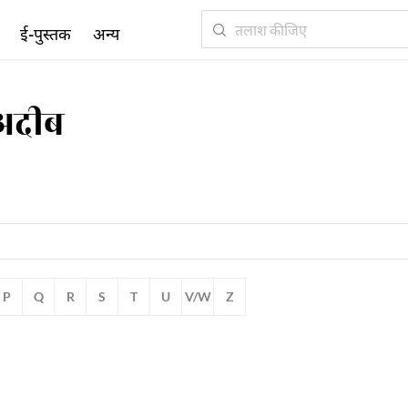
ई-पुस्तक
अन्य
अदीब
P
Q
R
S
T
U
V/W
Z