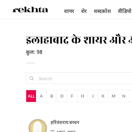
शायर
शेर
शब्दकोश
वीडियो
इलाहाबाद के शायर और 
कुल: 98
ALL
A
B
D
F
H
J
K
M
N
हरिवंशराय बच्चन
1907 - 2003