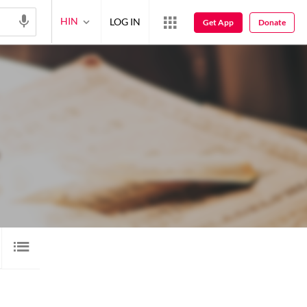
HIN
LOG IN
Get App
Donate