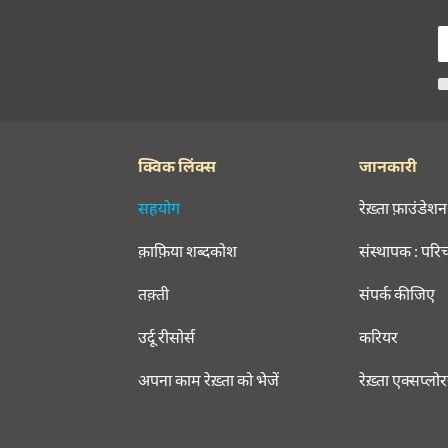
क्विक लिंक्स
जानकारी
सहयोग
रेख़्ता फ़ाउंडेशन
क़ाफ़िया शब्दकोश
संस्थापक : परि
तक़्ती
संपर्क कीजिए
उर्दू रीसोर्स
करियर
अपना काम रेख़्ता को भेजें
रेख़्ता एक्सप्लो