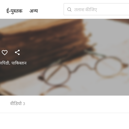
ई-पुस्तक
अन्य
लपिंडी
,
पाकिस्तान
वीडियो
3