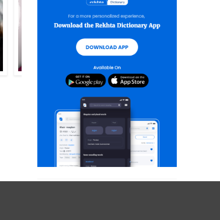
हमीदा शाहीन
परवीन फ़ना सय्यद