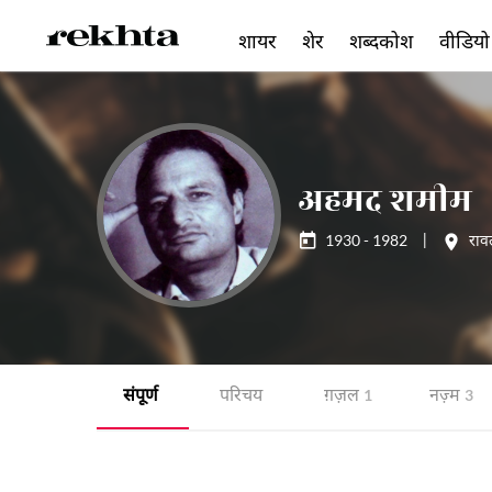
शायर
शेर
शब्दकोश
वीडियो
अहमद शमीम
1930 - 1982
|
राव
संपूर्ण
परिचय
ग़ज़ल
नज़्म
1
3