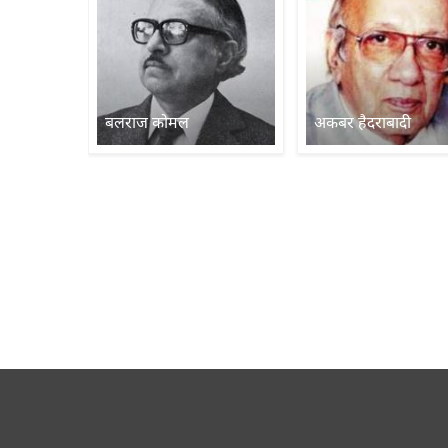
बलराज कोमल
अकबर हैदराबादी