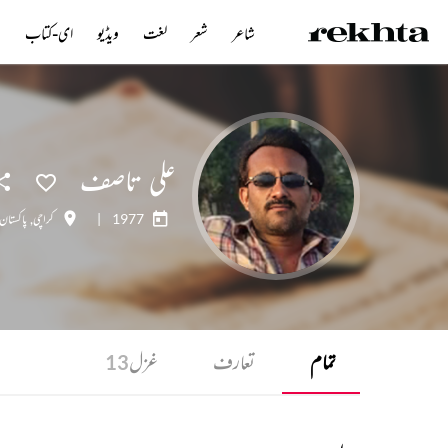
شاعر
شعر
لغت
ویڈیو
ای-کتاب
ن
علی تاصف
1977
|
کراچی
,
پاکستان
تمام
تعارف
غزل
13