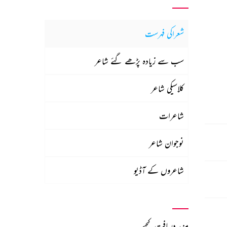
شعراکی فہرست
سب سے زیادہ پڑھے گئے شاعر
کلاسیکی شاعر
شاعرات
نوجوان شاعر
شاعروں کے آڈیو
مزید دریافت کیجیے