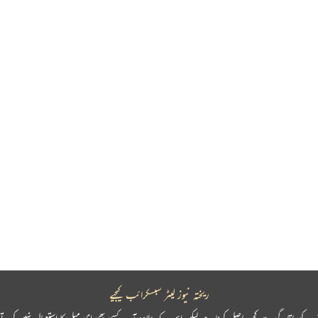
ریختہ نیوز لیٹر سبسکرائب کیجیے
پ کو باقاعدگی سے کچھ حاصل کرنا ہے لیکن اس کے علاوہ آپ کسی بھی ای میل کا استعمال نہیں کرتے