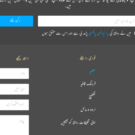
ہیں۔
میں نے ریختہ کی
پرائیویسی پالیسی
پڑھ لی ہے اور اس سے متفق ہوں
فوری رابطے
رابطہ کیجیے
عطیہ
فرہنگ قافیہ
تقطیع
اردو وسائل
اپنی تخلیقات ریختہ کو بھیجیں