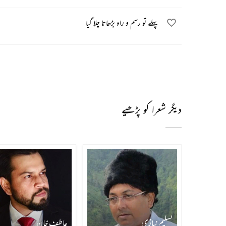
پہلے تو رسم و راہ بڑھاتا چلا گیا
دیگر شعرا کو پڑھیے
تسلیم نیازی
عاطف خان