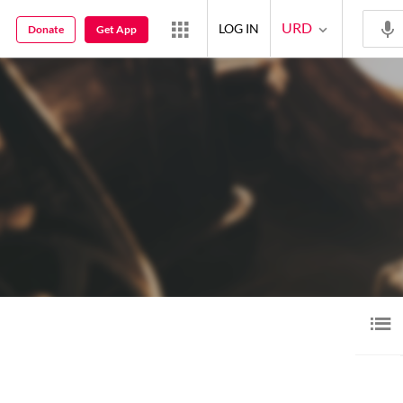
URD
LOG IN
Donate
Get App