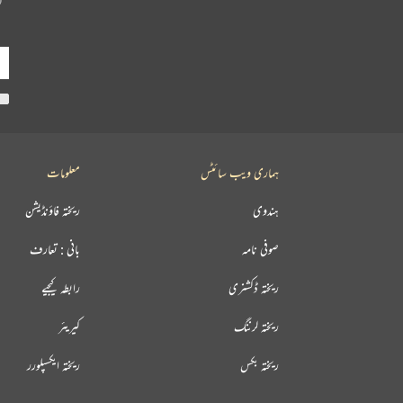
ہماری ویب سائٹس
معلومات
ہندوی
ریختہ فاؤنڈیشن
صوفی نامہ
بانی : تعارف
ریختہ ڈکشنری
رابطہ کیجیے
ریختہ لرننگ
کیریئر
ریختہ بکس
ریختہ ایکسپلورر