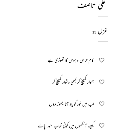
علی تاصف
غزل
13
کام حرص و ہوس کا تھوڑی ہے
ہموار کھینچ کر کبھی دشوار کھینچ کر
اب میں خود کو یاد آنا چھوڑ دوں
کیسے آنکھوں میں کوئی خواب سنہرا پالے