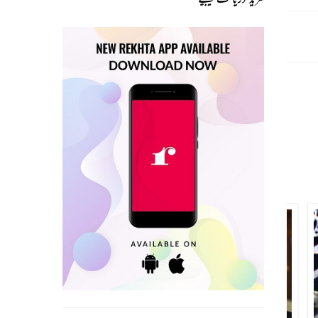
غنی غیور
نجیب احمد