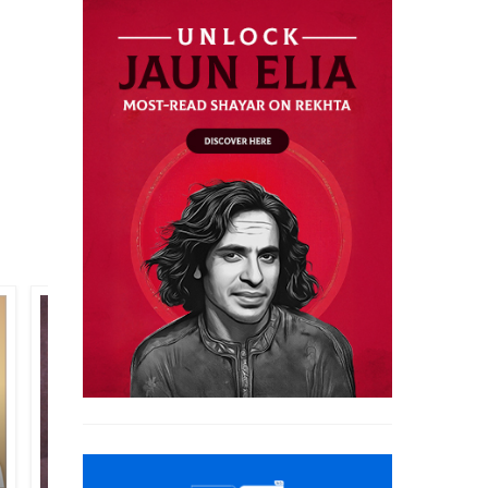
मसूद अख़्तर जमाल
अमीक़ हनफ़ी