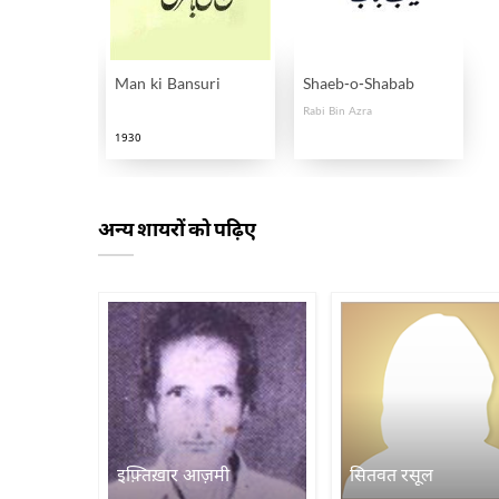
Man ki Bansuri
Shaeb-o-Shabab
Rabi Bin Azra
1930
अन्य शायरों को पढ़िए
इफ़्तिख़ार आज़मी
सितवत रसूल