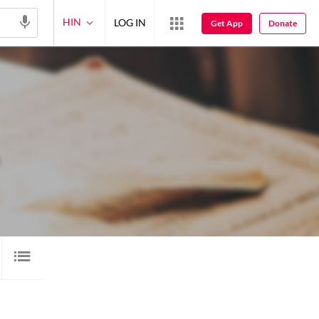
HIN
LOG IN
Get App
Donate