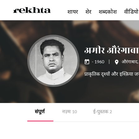
शायर
शेर
शब्दकोश
वीडियो
अमीर औरंगाबा
- 1960
|
औरंगाबाद
प्राकृतिक दृश्यों और इश्क़िया ज
संपूर्ण
नज़्म
ई-पुस्तक
10
2