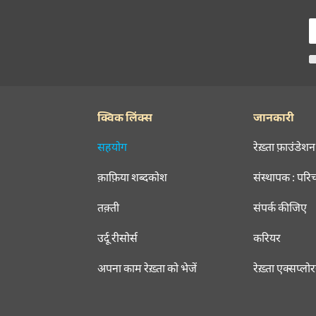
क्विक लिंक्स
जानकारी
सहयोग
रेख़्ता फ़ाउंडेशन
क़ाफ़िया शब्दकोश
संस्थापक : परि
तक़्ती
संपर्क कीजिए
उर्दू रीसोर्स
करियर
अपना काम रेख़्ता को भेजें
रेख़्ता एक्सप्लो