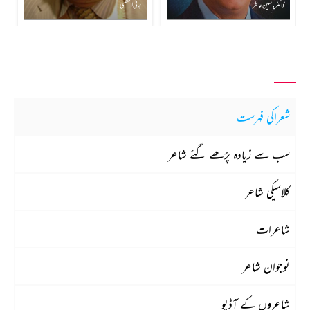
ڈاکٹر یاسین عاطر
برقی اعظمی
شعراکی فہرست
سب سے زیادہ پڑھے گئے شاعر
کلاسیکی شاعر
شاعرات
نوجوان شاعر
شاعروں کے آڈیو