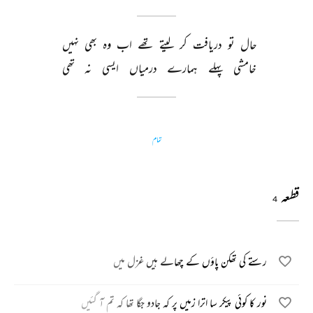
حال 
تو 
دریافت 
کر 
لیتے 
تھے 
اب 
وہ 
بھی 
نہیں 
خامشی 
پہلے 
ہمارے 
درمیاں 
ایسی 
نہ 
تھی 
تمام
قطعہ
4
رستے کی تھکن پاؤں کے چھالے ہیں غزل میں
نور کا کوئی پیکر سا اترا زمیں پر کہ جادو جگا تھا کہ تم آ گئیں