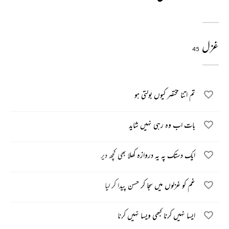
غزل
45
تم اتنا مختصر کیوں بولتی ہو
بات اب وہ رہی نہیں شاید
ایک دستک پہ یہ دروازہ کھلا بھی کچھ دیر
غم کو غزلوں میں سجا کر حسن پیدا کر لیا
ایسا نہیں کرنا کبھی ویسا نہیں کرنا