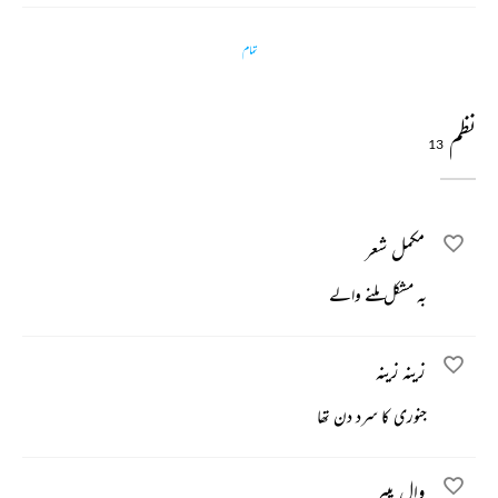
تمام
نظم
13
مکمل شعر
بہ مشکل ملنے والے
زینہ زینہ
جنوری کا سرد دن تھا
وال پیپر