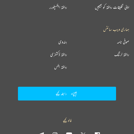
اپنی تخلیقات ریختہ کو بھیجیں
ریختہ ایکسپلورر
ہماری ویب سائٹس
صوفی نامہ
ہندوی
ریختہ لرننگ
ریختہ ڈکشنری
ریختہ بکس
رابطہ کیجیے
فالو کیجیے