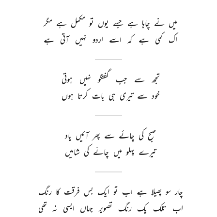
میں 
نے 
چاہا 
ہے 
جسے 
یوں 
تو 
مکمل 
ہے 
مگر 
اک 
کمی 
ہے 
کہ 
اسے 
اردو 
نہیں 
آتی 
ہے 
تجھ 
سے 
جب 
گفتگو 
نہیں 
ہوتی 
خود 
سے 
تیری 
ہی 
بات 
کرتا 
ہوں 
صبح 
کی 
چائے 
سے 
پھر 
آئیں 
یاد 
تیرے 
پہلو 
میں 
چائے 
کی 
شامیں 
چار 
سو 
پھیلا 
ہے 
اب 
تو 
ایک 
بس 
فرقت 
کا 
رنگ 
اب 
تلک 
یک 
رنگ 
تصویر 
جہاں 
ایسی 
نہ 
تھی 