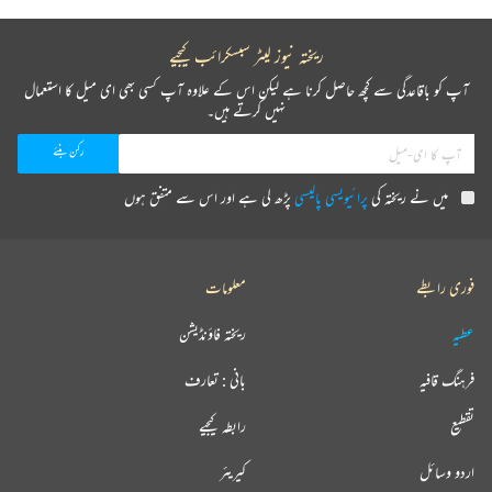
ریختہ نیوز لیٹر سبسکرائب کیجیے
آپ کو باقاعدگی سے کچھ حاصل کرنا ہے لیکن اس کے علاوہ آپ کسی بھی ای میل کا استعمال
نہیں کرتے ہیں۔
میں نے ریختہ کی
پرائیویسی پالیسی
پڑھ لی ہے اور اس سے متفق ہوں
فوری رابطے
معلومات
عطیہ
ریختہ فاؤنڈیشن
فرہنگ قافیہ
بانی : تعارف
تقطیع
رابطہ کیجیے
اردو وسائل
کیریئر