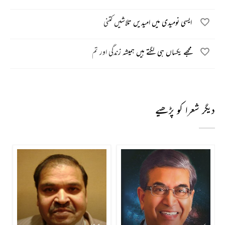
ایسی نومیدی میں امیدیں تلاشیں کتنی
مجھے یکساں ہی لگتے ہیں ہمیشہ زندگی اور تم
دیگر شعرا کو پڑھیے