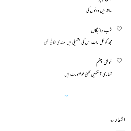
ساتھ میں دونوں کی
شب رائیگاں
مجھ کو کل رات اس کی ہتھیلی میں مہندی لگانی تھی
خوش چشم
تمہاری آنکھیں کتنی خوبصورت ہیں
تمام
اشعار
16