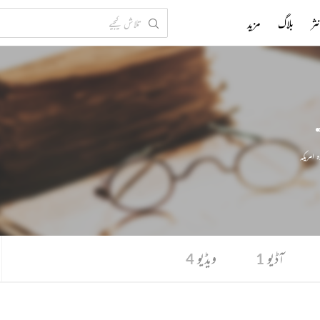
ثر
بلاگ
مزید
 امریکہ
آڈیو
ویڈیو
4
1