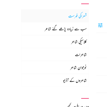
شعراکی فہرست
سب سے زیادہ پڑھے گئے شاعر
کلاسیکی شاعر
شاعرات
نوجوان شاعر
شاعروں کے آڈیو
مزید دریافت کیجیے