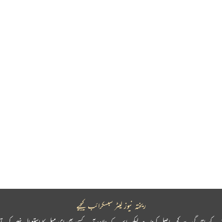
ریختہ نیوز لیٹر سبسکرائب کیجیے
پ کو باقاعدگی سے کچھ حاصل کرنا ہے لیکن اس کے علاوہ آپ کسی بھی ای میل کا استعمال نہیں کرتے