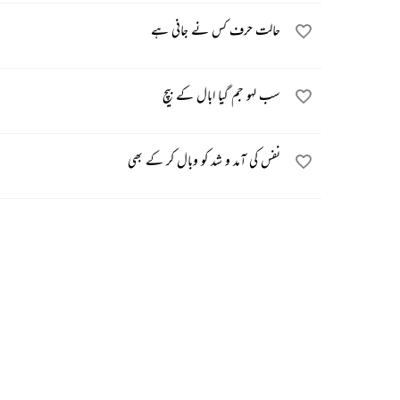
حالت حرف کس نے جانی ہے
سب لہو جم گیا ابال کے بیچ
نفس کی آمد و شد کو وبال کر کے بھی