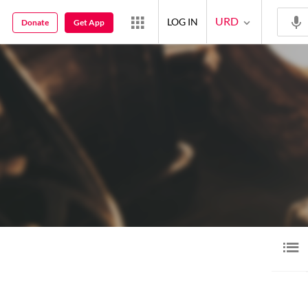
URD
LOG IN
Donate
Get App