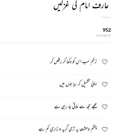
عارف امام کی غزلیں
952
FAVORITE
زخم سب اس کو دکھا کر رقص کر
اپنی تکمیل کر رہا ہوں میں
مجھے مجھ سے ملاتی جا رہی ہے
چشم وحشت یہ تری گریہ و زاری کم ہے