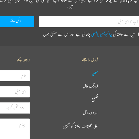
ہیں۔
میں نے ریختہ کی
پرائیویسی پالیسی
پڑھ لی ہے اور اس سے متفق ہوں
فوری رابطے
رابطہ کیجیے
عطیہ
فرہنگ قافیہ
تقطیع
اردو وسائل
اپنی تخلیقات ریختہ کو بھیجیں