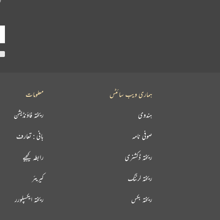
ہماری ویب سائٹس
معلومات
ہندوی
ریختہ فاؤنڈیشن
صوفی نامہ
بانی : تعارف
ریختہ ڈکشنری
رابطہ کیجیے
ریختہ لرننگ
کیریئر
ریختہ بکس
ریختہ ایکسپلورر