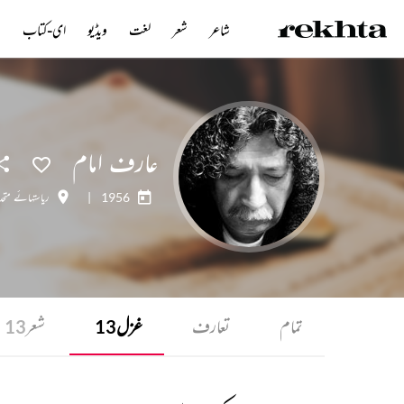
شاعر
شعر
لغت
ویڈیو
ای-کتاب
ن
عارف امام
1956
|
ریاستہائے متحدہ
تمام
تعارف
غزل
شعر
13
13