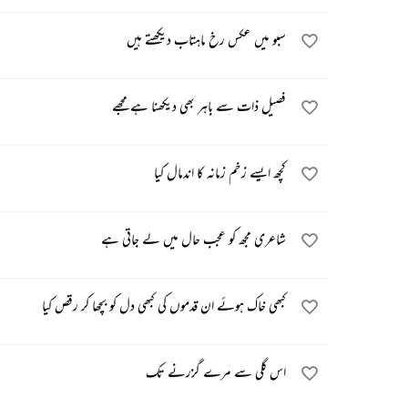
سبو میں عکس رخ ماہتاب دیکھتے ہیں
فصیل ذات سے باہر بھی دیکھنا ہے مجھے
کچھ ایسے زخم زمانہ کا اندمال کیا
شاعری مجھ کو عجب حال میں لے جاتی ہے
کبھی خاک ہوئے ان قدموں کی کبھی دل کو بچھا کر رقص کیا
اس گلی سے مرے گزرنے تک