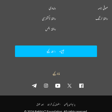
صوفی نامہ
ہندوی
ریختہ لرننگ
ریختہ ڈکشنری
ریختہ بکس
رابطہ کیجیے
فالو کیجیے
پرائیویسی پالیسی
استعمال کی شرائط
جملہ حقوق
© 2026 Rekhta™ Foundation. All rights reserved.