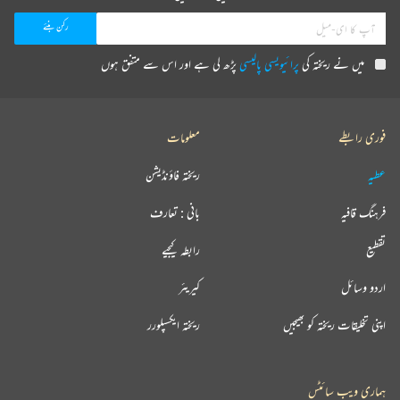
میں نے ریختہ کی
پرائیویسی پالیسی
پڑھ لی ہے اور اس سے متفق ہوں
فوری رابطے
معلومات
عطیہ
ریختہ فاؤنڈیشن
فرہنگ قافیہ
بانی : تعارف
تقطیع
رابطہ کیجیے
اردو وسائل
کیریئر
اپنی تخلیقات ریختہ کو بھیجیں
ریختہ ایکسپلورر
ہماری ویب سائٹس