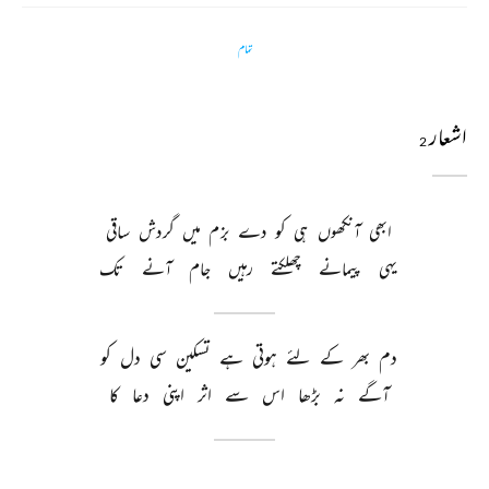
تمام
اشعار
2
ابھی 
آنکھوں 
ہی 
کو 
دے 
بزم 
میں 
گردش 
ساقی 
یہی 
پیمانے 
چھلکتے 
رہیں 
جام 
آنے 
تک 
دم 
بھر 
کے 
لئے 
ہوتی 
ہے 
تسکین 
سی 
دل 
کو 
آگے 
نہ 
بڑھا 
اس 
سے 
اثر 
اپنی 
دعا 
کا 