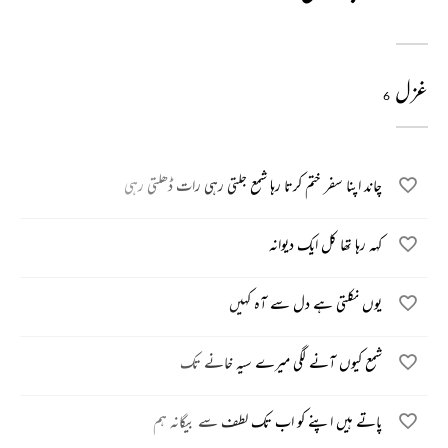
غزل
6
چاند اپنا سفر ختم کرتا رہا شمع جلتی رہی رات ڈھلتی رہی
کہہ رہا تھا کل ایک دیوانہ
یوں نکلتی ہے دل سے آہ کہیں
شمع کیوں آنے لگی میرے سیہ خانے تک
پاتے ہیں اپنے کو اب تک لطف سے بیگانہ ہم