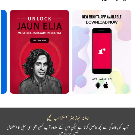
ریختہ نیوز لیٹر سبسکرائب کیجیے
آپ کو باقاعدگی سے کچھ حاصل کرنا ہے لیکن اس کے علاوہ آپ کسی بھی ای میل کا استعمال
نہیں کرتے ہیں۔