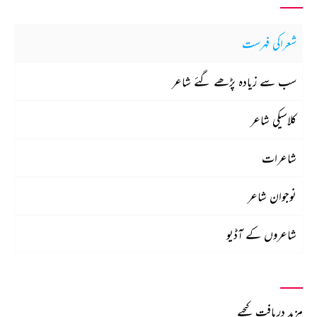
شعراکی فہرست
سب سے زیادہ پڑھے گئے شاعر
کلاسیکی شاعر
شاعرات
نوجوان شاعر
شاعروں کے آڈیو
مزید دریافت کیجیے