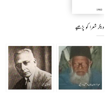
1983
دیگر شعرا کو پڑھیے
عبدالرحمان خان وصفی بہرائچی
دتا تریہ کیفی