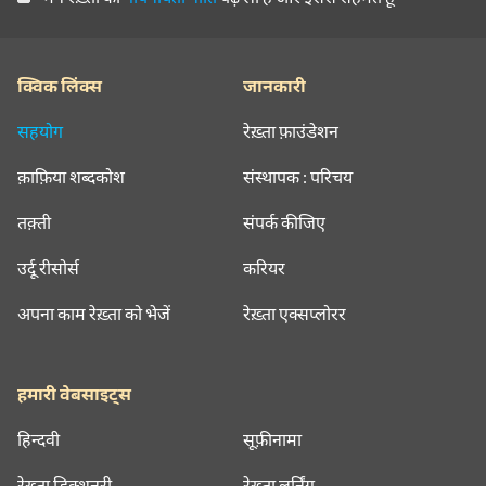
क्विक लिंक्स
जानकारी
सहयोग
रेख़्ता फ़ाउंडेशन
क़ाफ़िया शब्दकोश
संस्थापक : परिचय
तक़्ती
संपर्क कीजिए
उर्दू रीसोर्स
करियर
अपना काम रेख़्ता को भेजें
रेख़्ता एक्सप्लोरर
हमारी वेबसाइट्स
हिन्दवी
सूफ़ीनामा
रेख़्ता डिक्शनरी
रेख़्ता लर्निंग