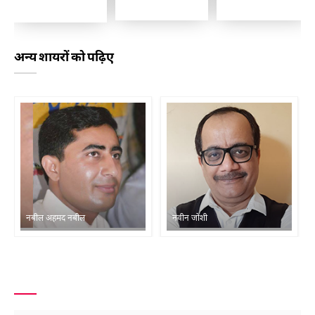
अन्य शायरों को पढ़िए
नबील अहमद नबील
नवीन जोशी