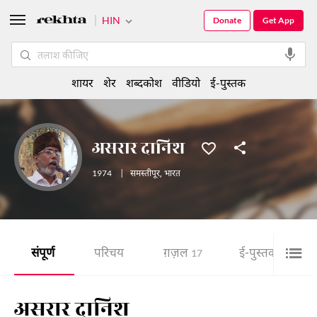
HIN
Donate
Get App
शायर
शेर
शब्दकोश
वीडियो
ई-पुस्तक
असरार दानिश
1974
|
समस्तीपूर
,
भारत
संपूर्ण
परिचय
ग़ज़ल
ई-पुस्तक
17
3
असरार दानिश