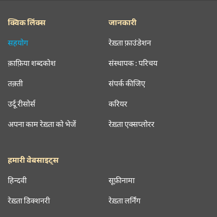
क्विक लिंक्स
जानकारी
सहयोग
रेख़्ता फ़ाउंडेशन
क़ाफ़िया शब्दकोश
संस्थापक : परिचय
तक़्ती
संपर्क कीजिए
उर्दू रीसोर्स
करियर
अपना काम रेख़्ता को भेजें
रेख़्ता एक्सप्लोरर
हमारी वेबसाइट्स
हिन्दवी
सूफ़ीनामा
रेख़्ता डिक्शनरी
रेख़्ता लर्निंग