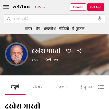
HIN
Donate
Get App
शायर
शेर
शब्दकोश
वीडियो
ई-पुस्तक
दरवेश भारती
1937
|
दिल्ली
,
भारत
संपूर्ण
परिचय
ग़ज़ल
ई-पुस्तक
5
1
दरवेश भारती