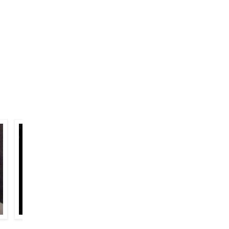
स कि जिस शख़्स को रहती हो क़ज़ा याद हम काग उड़ा देते हैं बोतल का उसी
कुमार पाशी
बिमल कृष्ण अश्क