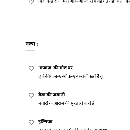
मिरी बे-क़रारी मिरी आह-ओ-ज़ारी ये वहशत नहीं है तो फि
नज़्म
3
'मजाज़' की मौत पर
ऐ बे-नियाज़-ए-शौक़-ए-फ़रावाँ कहाँ है तू
बेवा की जवानी
बेचारी के आराम की सूरत ही कहाँ है
इल्तिजा
बहुत मायूस हो कर मैं तिरे क़दमों में आया था