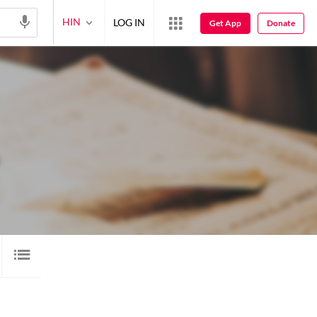
HIN
LOG IN
Get App
Donate