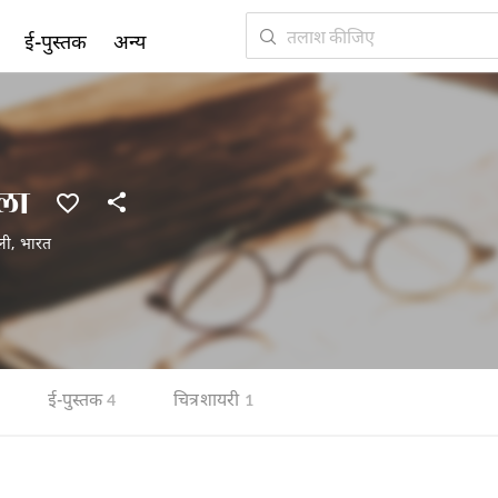
ई-पुस्तक
अन्य
ोला
ली
,
भारत
ई-पुस्तक
चित्र शायरी
4
1