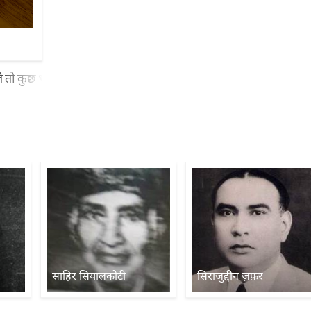
बोले तो कुछ भी न रहा याद क्या लुत्फ़ उठाएगा जहान-ए-गुज़राँ का वो शख़्
साहिर सियालकोटी
सिराजुद्दीन ज़फ़र