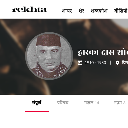
शायर
शेर
शब्दकोश
वीडियो
द्वारका दास श
1910 - 1983
|
दिल्
संपूर्ण
परिचय
ग़ज़ल
नज़्म
14
3