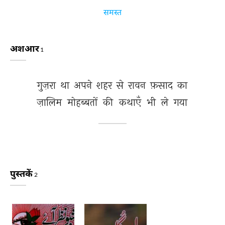
समस्त
अशआर
1
गुज़रा 
था 
अपने 
शहर 
से 
रावन 
फ़साद 
का 
ज़ालिम 
मोहब्बतों 
की 
कथाएँ 
भी 
ले 
गया 
पुस्तकें
2