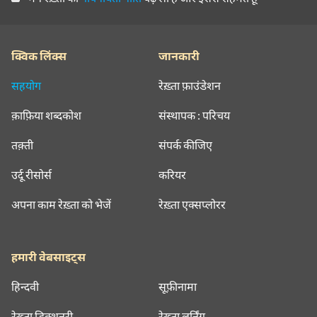
क्विक लिंक्स
जानकारी
सहयोग
रेख़्ता फ़ाउंडेशन
क़ाफ़िया शब्दकोश
संस्थापक : परिचय
तक़्ती
संपर्क कीजिए
उर्दू रीसोर्स
करियर
अपना काम रेख़्ता को भेजें
रेख़्ता एक्सप्लोरर
हमारी वेबसाइट्स
हिन्दवी
सूफ़ीनामा
रेख़्ता डिक्शनरी
रेख़्ता लर्निंग