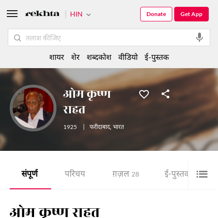
HIN
Donate
Get App
शायर
शेर
शब्दकोश
वीडियो
ई-पुस्तक
ओम कृष्ण
राहत
1925
|
फरीदाबाद
,
भारत
संपूर्ण
परिचय
ग़ज़ल
ई-पुस्तक
28
8
ओम कृष्ण राहत