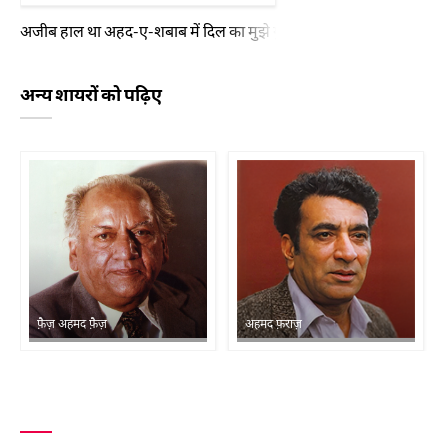
अजीब हाल था अहद-ए-शबाब में दिल का मुझे गुनाह भी कार-ए-सवाब लगता 
अन्य शायरों को पढ़िए
फ़ैज़ अहमद फ़ैज़
अहमद फ़राज़