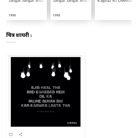
Jangal Jangal Shahar
Jangal Jangal Shahr
Kaghaz Ki Deewar
1995
1995
चित्र शायरी
1