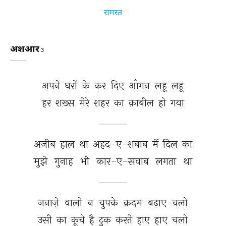
समस्त
अशआर
3
अपने 
घरों 
के 
कर 
दिए 
आँगन 
लहू 
लहू 
हर 
शख़्स 
मेरे 
शहर 
का 
क़ाबील 
हो 
गया 
अजीब 
हाल 
था 
अहद-ए-शबाब 
में 
दिल 
का 
मुझे 
गुनाह 
भी 
कार-ए-सवाब 
लगता 
था 
जनाज़े 
वालो 
न 
चुपके 
क़दम 
बढ़ाए 
चलो 
उसी 
का 
कूचे 
है 
टुक 
करते 
हाए 
हाए 
चलो 