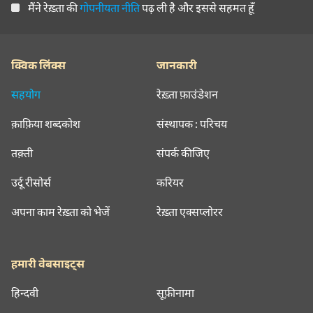
मैंने रेख़्ता की
गोपनीयता नीति
पढ़ ली है और इससे सहमत हूँ
क्विक लिंक्स
जानकारी
सहयोग
रेख़्ता फ़ाउंडेशन
क़ाफ़िया शब्दकोश
संस्थापक : परिचय
तक़्ती
संपर्क कीजिए
उर्दू रीसोर्स
करियर
अपना काम रेख़्ता को भेजें
रेख़्ता एक्सप्लोरर
हमारी वेबसाइट्स
हिन्दवी
सूफ़ीनामा