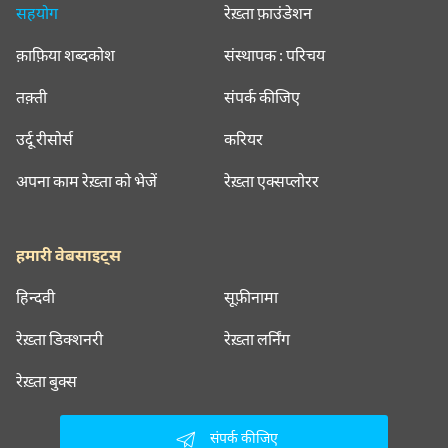
सहयोग
रेख़्ता फ़ाउंडेशन
क़ाफ़िया शब्दकोश
संस्थापक : परिचय
तक़्ती
संपर्क कीजिए
उर्दू रीसोर्स
करियर
अपना काम रेख़्ता को भेजें
रेख़्ता एक्सप्लोरर
हमारी वेबसाइट्स
हिन्दवी
सूफ़ीनामा
रेख़्ता डिक्शनरी
रेख़्ता लर्निंग
रेख़्ता बुक्स
संपर्क कीजिए