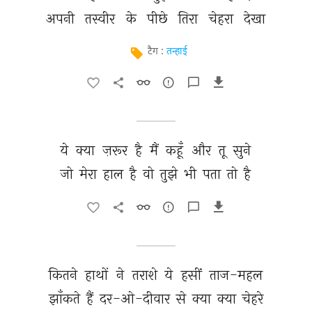
अपनी 
तस्वीर 
के 
पीछे 
तिरा 
चेहरा 
देखा 
टैग :
तन्हाई
ये 
क्या 
ज़रूर 
है 
मैं 
कहूँ 
और 
तू 
सुने 
जो 
मेरा 
हाल 
है 
वो 
तुझे 
भी 
पता 
तो 
है 
कितने 
हाथों 
ने 
तराशे 
ये 
हसीं 
ताज-महल 
झाँकते 
हैं 
दर-ओ-दीवार 
से 
क्या 
क्या 
चेहरे 