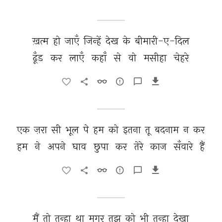
ख़त्म 
हो 
जाएँ 
जिन्हें 
देख 
के 
बीमारी-ए-दिल 
ढूँड 
कर 
लाएँ 
कहाँ 
से 
वो 
मसीहा 
चेहरे 
एक 
ज़रा 
सी 
भूल 
पे 
हम 
को 
इतना 
तू 
बदनाम 
न 
कर 
हम 
ने 
अपने 
घाव 
छुपा 
कर 
तेरे 
काज 
सँवारे 
हैं 
मैं 
तो 
तन्हा 
था 
मगर 
तुझ 
को 
भी 
तन्हा 
देखा 