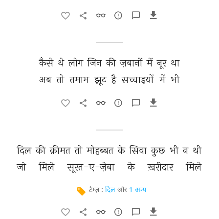
कैसे 
थे 
लोग 
जिन 
की 
ज़बानों 
में 
नूर 
था 
अब 
तो 
तमाम 
झूट 
है 
सच्चाइयों 
में 
भी 
दिल 
की 
क़ीमत 
तो 
मोहब्बत 
के 
सिवा 
कुछ 
भी 
न 
थी 
जो 
मिले 
सूरत-ए-ज़ेबा 
के 
ख़रीदार 
मिले 
टैग्ज़ :
दिल
और
1 अन्य