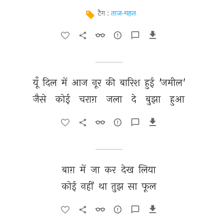
टैग :
ताज-महल
यूँ 
दिल 
में 
आज 
नूर 
की 
बारिश 
हुई 
'जमील' 
जैसे 
कोई 
चराग़ 
जला 
दे 
बुझा 
हुआ 
बाग़ 
में 
जा 
कर 
देख 
लिया 
कोई 
नहीं 
था 
तुझ 
सा 
फूल 