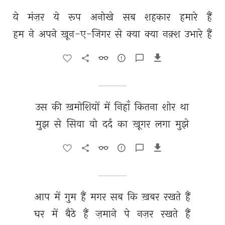
ये 
मंज़र 
ये 
रूप 
अनोखे 
सब 
शहकार 
हमारे 
हैं 
हम 
ने 
अपने 
ख़ून-ए-जिगर 
से 
क्या 
क्या 
नक़्श 
उभारे 
हैं 
उस 
की 
ख़मोशियों 
में 
निहाँ 
कितना 
शोर 
था 
मुझ 
से 
सिवा 
वो 
दर्द 
का 
ख़ूगर 
लगा 
मुझे 
आप 
में 
गुम 
हैं 
मगर 
सब 
कि 
ख़बर 
रखते 
हैं 
घर 
में 
बैठे 
हैं 
ज़माने 
पे 
नज़र 
रखते 
हैं 