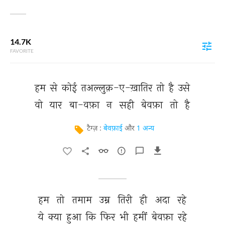
14.7K
FAVORITE
हम 
से 
कोई 
तअल्लुक़-ए-ख़ातिर 
तो 
है 
उसे 
वो 
यार 
बा-वफ़ा 
न 
सही 
बेवफ़ा 
तो 
है 
टैग्ज़ :
बेवफ़ाई
और
1 अन्य
हम 
तो 
तमाम 
उम्र 
तिरी 
ही 
अदा 
रहे 
ये 
क्या 
हुआ 
कि 
फिर 
भी 
हमीं 
बेवफ़ा 
रहे 