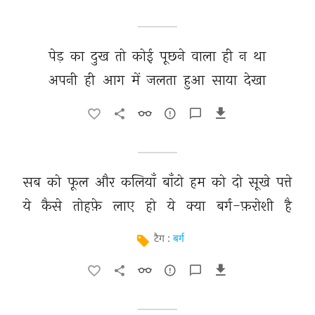
पेड़ 
का 
दुख 
तो 
कोई 
पूछने 
वाला 
ही 
न 
था 
अपनी 
ही 
आग 
में 
जलता 
हुआ 
साया 
देखा 
सब 
को 
फूल 
और 
कलियाँ 
बाँटो 
हम 
को 
दो 
सूखे 
पत्ते 
ये 
कैसे 
तोहफ़े 
लाए 
हो 
ये 
क्या 
बर्ग-फ़रोशी 
है 
टैग :
बर्ग