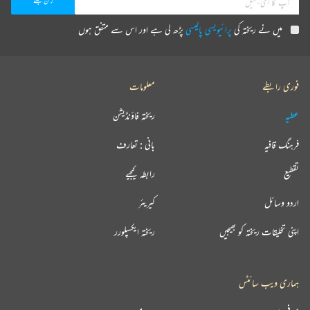
میں نے ریختہ کی
پرائیویسی پالیسی
پڑھ لی ہے اور اس سے متفق ہوں
فوری رابطے
معلومات
عطیہ
ریختہ فاؤنڈیشن
فرہنگ قافیہ
بانی : تعارف
تقطیع
رابطہ کیجیے
اردو وسائل
کیریئر
اپنی تخلیقات ریختہ کو بھیجیں
ریختہ ایکسپلورر
ہماری ویب سائٹس