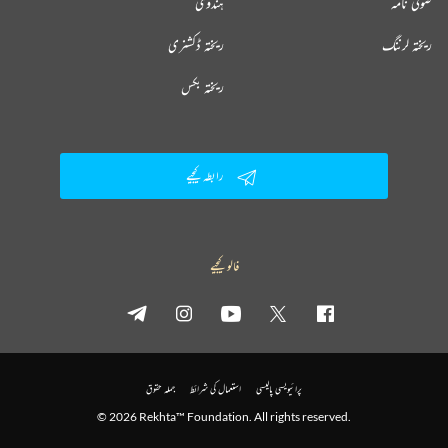
صوفی نامہ
ہندوی
ریختہ لرننگ
ریختہ ڈکشنری
ریختہ بکس
رابطہ کیجیے
فالو کیجیے
پرائیویسی پالیسی
استعمال کی شرائط
جملہ حقوق
© 2026 Rekhta™ Foundation. All rights reserved.