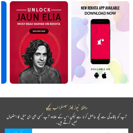
ریختہ نیوز لیٹر سبسکرائب کیجیے
آپ کو باقاعدگی سے کچھ حاصل کرنا ہے لیکن اس کے علاوہ آپ کسی بھی ای میل کا استعمال
نہیں کرتے ہیں۔