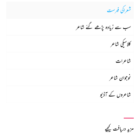
شعراکی فہرست
سب سے زیادہ پڑھے گئے شاعر
کلاسیکی شاعر
شاعرات
نوجوان شاعر
شاعروں کے آڈیو
مزید دریافت کیجیے