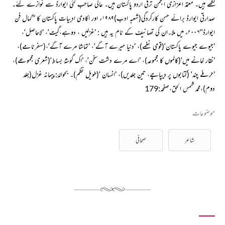
لکھے ہیں۔ معتمد اعزازی انجمن ترقی اردو پاکستان ہیں۔ عالی صاحب کئی ایوارڈ سے نوازے گئے۔
صدارتی ایوارڈ برائے حسن کارکردگی(شعبہ ادب)۱۹۸۹ء اور اکادمی ادبیات پاکستان کا ’’کمال فن
ایوارڈ‘‘۲۰۰۶ء میں ملا۔ان کی تصانیف کے نام یہ ہیں : ’غزلیں ، دوہے،گیت‘، ’لاحاصل‘،
’جیوے جیوے پاکستان‘(قومی نغمے)، ’دنیا میرے آگے‘، ’تماشا مرے آگے‘،(سفرنامے)،
’نقار خانے میں‘(کالموں کا مجموعہ)، ’اے مرے دشت سخن‘، ’اک گوشۂ بساط‘(شعری مجموعے)،
’حرفے چند‘ (کتابوں پر دیپاچے، تین جلدیں)، ’انسان ‘(طویل نظم)۔ بحوالۂ:پیمانۂ غزل(جلد
دوم)،محمد شمس الحق،صفحہ:179
موضوعات
شاعر
صحافی