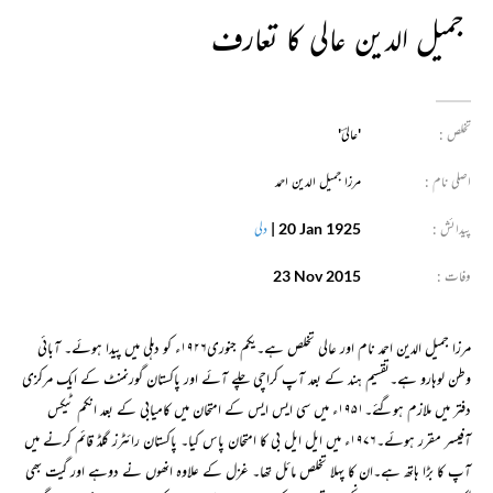
جمیل الدین عالی کا تعارف
تخلص :
'عالیؔ'
اصلی نام :
مرزا جمیل الدین احمد
پیدائش :
20 Jan 1925
|
دلی
وفات :
23 Nov 2015
مرزا جمیل الدین احمد نام اور عالی تخلص ہے۔یکم جنوری۱۹۲۶ء کو دہلی میں پیدا ہوئے۔ آبائی
وطن لوہارو ہے۔تقسیم ہند کے بعد آپ کراچی چلے آئے اور پاکستان گورنمنٹ کے ایک مرکزی
دفتر میں ملازم ہوگئے۔۱۹۵۱ء میں سی ایس ایس کے امتحان میں کامیابی کے بعد انکم ٹیکس
آفیسر مقرر ہوئے۔۱۹۷۶ء میں ایل ایل بی کا امتحان پاس کیا۔ پاکستان رائٹرز گلڈ قائم کرنے میں
آپ کا بڑا ہاتھ ہے۔ان کا پہلا تخلص مائل تھا۔ غزل کے علاوہ انھوں نے دوہے اور گیت بھی