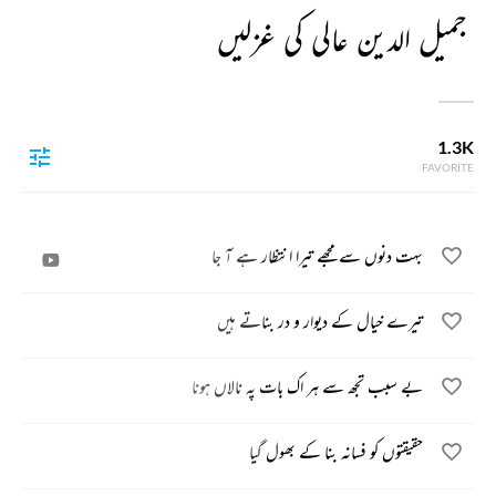
جمیل الدین عالی کی غزلیں
1.3K
FAVORITE
بہت دنوں سے مجھے تیرا انتظار ہے آ جا
تیرے خیال کے دیوار و در بناتے ہیں
بے سبب تجھ سے ہر اک بات پہ نالاں ہونا
حقیقتوں کو فسانہ بنا کے بھول گیا