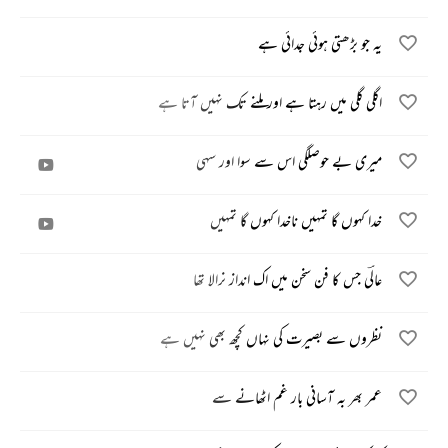
یہ جو بڑھتی ہوئی جدائی ہے
اگلی گلی میں رہتا ہے اور ملنے تک نہیں آتا ہے
میری بے حوصلگی اس سے سوا اور سہی
خدا کہوں گا تمہیں ناخدا کہوں گا تمہیں
عالؔی جس کا فن سخن میں اک انداز نرالا تھا
نظروں سے بصیرت کی نہاں کچھ بھی نہیں ہے
عمر بھر بہ آسانی بار غم اٹھانے سے