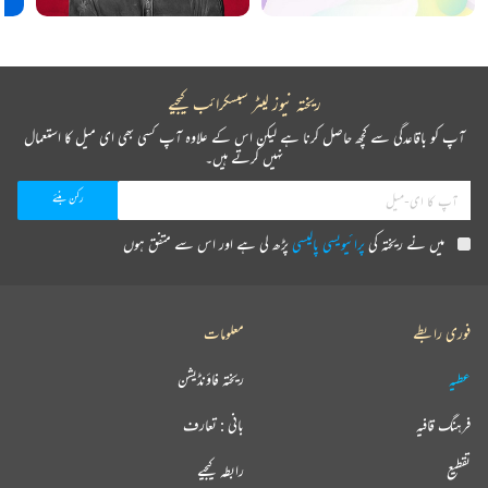
ریختہ نیوز لیٹر سبسکرائب کیجیے
آپ کو باقاعدگی سے کچھ حاصل کرنا ہے لیکن اس کے علاوہ آپ کسی بھی ای میل کا استعمال
نہیں کرتے ہیں۔
میں نے ریختہ کی
پرائیویسی پالیسی
پڑھ لی ہے اور اس سے متفق ہوں
فوری رابطے
معلومات
عطیہ
ریختہ فاؤنڈیشن
فرہنگ قافیہ
بانی : تعارف
تقطیع
رابطہ کیجیے