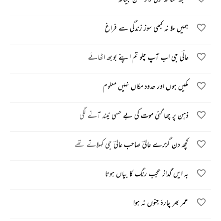
ہمیں ملا نہ کبھی سوز زندگی سے فراغ
عالؔی جی اب آپ چلو تم اپنے بوجھ اٹھائے
مکیں ہوں اور حدود مکاں نہیں معلوم
ذہن پر چھا گئی موت کی بے حسی نیند آنے لگی
کچھ دن گزرے عالیؔ صاحب عالیؔ جی کہلاتے تھے
بہ ایں گداز عجب رنگ کا بیاں ہوتا
عمر بھر چارۂ جنوں نہ ہوا