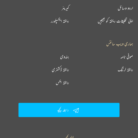
اردو وسائل
کیریئر
اپنی تخلیقات ریختہ کو بھیجیں
ریختہ ایکسپلورر
ہماری ویب سائٹس
صوفی نامہ
ہندوی
ریختہ لرننگ
ریختہ ڈکشنری
ریختہ بکس
رابطہ کیجیے
فالو کیجیے