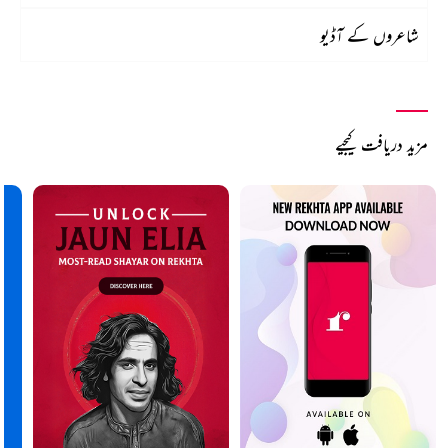
شاعروں کے آڈیو
مزید دریافت کیجیے