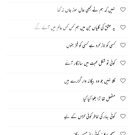
نہیں کہ ہم نے کبھی حال سوز جاں نہ کہا
یہ عشق کی گلیاں جن میں ہم کس کس عالم میں آئے گئے
کسی کو ناز‌ خرد ہے کسی کو فخر جنوں
کوئی تو شکل محبت میں سازگار آئے
گلا نہیں جو وہ بیگانہ وار گزرے ہیں
منفعل تھا ترا جلوا کیا کیا
کوئی بہار کی خاطر کوئی خزاں کے لیے
سمجھ سکا نہ کوئی راز حسن بیگانہ