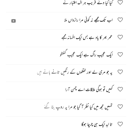
کیا کیا دئے فریب ہر اک اعتبار نے
اب تک مجھے نہ کوئی مرا رازداں ملا
عمر بھر کا یاد ہے بس ایک افسانہ مجھے
ایک عجیب راگ ہے ایک عجیب گفتگو
یہ جو مری لے اور لفظوں کے رنگیں تانے بانے ہیں
کہیں تو ہوگی ملاقات اے چمن آرا
تمہیں مجھ میں کیا نظر آ گیا جو مرا یہ روپ بنا گئے
تا ابد ایک ہی چرچا ہوگا