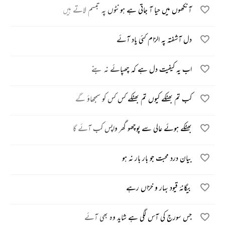
آنکھوں میں حیا آ جاتی ہے ہونٹوں پہ تبسم لاتے ہیں
دل آشفتہ پہ الزام کئی یاد آئے
اب یہ کیفیت دل ہے کہ چھپائے نہ بنے
کب تم بھٹکے کیوں تم بھٹکے کس کس کو سمجھاؤ گے
بھٹکے ہوئے عالی سے پوچھو گھر واپس کب آئے گا
بیان درد محبت جو بار بار نہ ہو
بیگانۂ قیود بہار و خزاں رہے
جس سورج کی آس لگی ہے شاید وہ بھی آئے