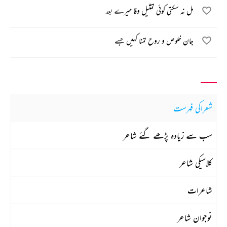
مل نہ سکتی کوئی تمثیل وفا میرے بعد
جان خلوص و روح تمنا کہیں جسے
شعراکی فہرست
سب سے زیادہ پڑھے گئے شاعر
کلاسیکی شاعر
شاعرات
نوجوان شاعر