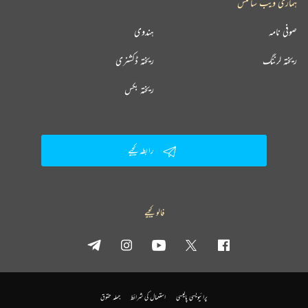
ہماری ویب سائٹس
صوفی نامہ
ہندوی
ریختہ لرننگ
ریختہ ڈکشنری
ریختہ بکس
رابطہ کیجیے
فالو کیجیے
پرائیویسی پالیسی
استعمال کی شرائط
جملہ حقوق