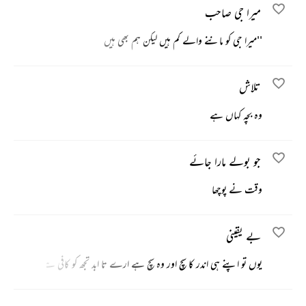
میرا جی صاحب
''میرا جی کو ماننے والے کم ہیں لیکن ہم بھی ہیں
تلاش
وہ بچہ کہاں ہے
جو بولے مارا جائے
وقت نے پوچھا
بے یقینی
یوں تو اپنے ہی اندر کا سچ اور وہ سچ ہے ارے تا ابد تجھ کو کافی ہے