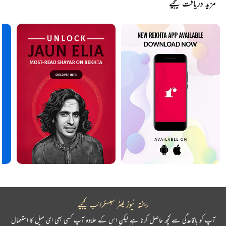
مزید دریافت کیجیے
ریختہ نیوز لیٹر سبسکرائب کیجیے
آپ کو باقاعدگی سے کچھ حاصل کرنا ہے لیکن اس کے علاوہ آپ کسی بھی ای میل کا استعمال