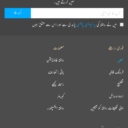
نہیں کرتے ہیں۔
میں نے ریختہ کی
پرائیویسی پالیسی
پڑھ لی ہے اور اس سے متفق ہوں
فوری رابطے
معلومات
عطیہ
ریختہ فاؤنڈیشن
فرہنگ قافیہ
بانی : تعارف
تقطیع
رابطہ کیجیے
اردو وسائل
کیریئر
اپنی تخلیقات ریختہ کو بھیجیں
ریختہ ایکسپلورر