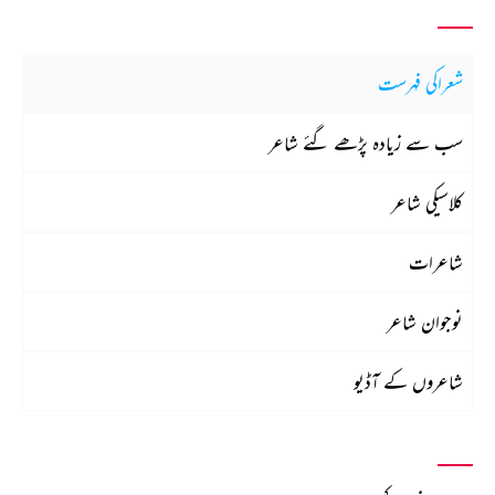
شعراکی فہرست
سب سے زیادہ پڑھے گئے شاعر
کلاسیکی شاعر
شاعرات
نوجوان شاعر
شاعروں کے آڈیو