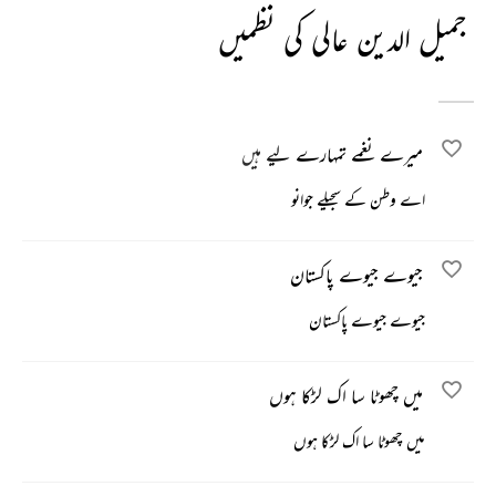
جمیل الدین عالی کی نظمیں
میرے نغمے تمہارے لیے ہیں
اے وطن کے سجیلے جوانو
جیوے جیوے پاکستان
جیوے جیوے پاکستان
میں چھوٹا سا اک لڑکا ہوں
میں چھوٹا سا اک لڑکا ہوں