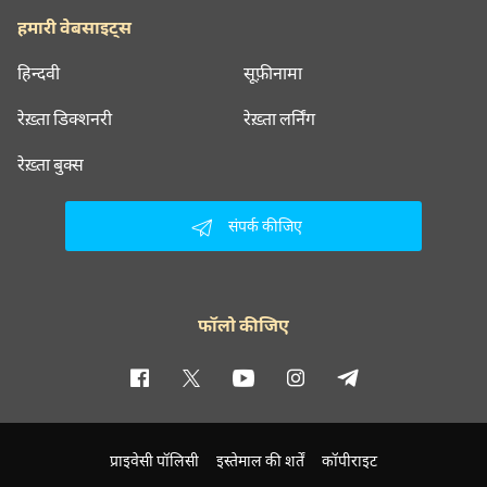
हमारी वेबसाइट्स
हिन्दवी
सूफ़ीनामा
रेख़्ता डिक्शनरी
रेख़्ता लर्निंग
रेख़्ता बुक्स
संपर्क कीजिए
फॉलो कीजिए
प्राइवेसी पॉलिसी
इस्तेमाल की शर्तें
कॉपीराइट