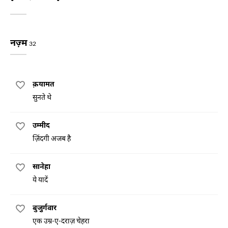
नज़्म
32
क़यामत
सुनते थे
उम्मीद
ज़िंदगी अजब है
सानेहा
ये यादें
बुजु़र्गवार
एक उम्र-ए-दराज़ चेहरा