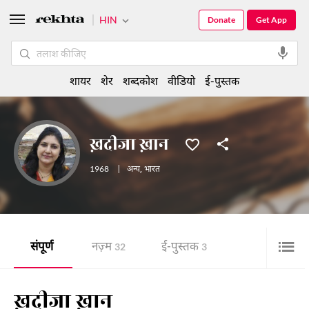
HIN
Donate
Get App
शायर
शेर
शब्दकोश
वीडियो
ई-पुस्तक
ख़दीजा ख़ान
1968
|
अन्य
,
भारत
संपूर्ण
नज़्म
ई-पुस्तक
32
3
ख़दीजा ख़ान