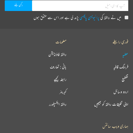
میں نے ریختہ کی
پرائیویسی پالیسی
پڑھ لی ہے اور اس سے متفق ہوں
فوری رابطے
معلومات
عطیہ
ریختہ فاؤنڈیشن
فرہنگ قافیہ
بانی : تعارف
تقطیع
رابطہ کیجیے
اردو وسائل
کیریئر
اپنی تخلیقات ریختہ کو بھیجیں
ریختہ ایکسپلورر
ہماری ویب سائٹس