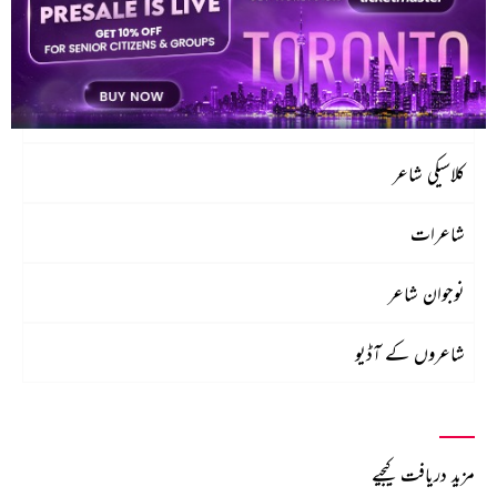
شعراکی فہرست
سب سے زیادہ پڑھے گئے شاعر
کلاسیکی شاعر
شاعرات
نوجوان شاعر
شاعروں کے آڈیو
مزید دریافت کیجیے