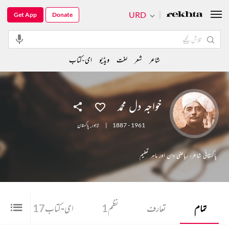
URD
Get App
Donate
شاعر
شعر
لغت
ویڈیو
ای-کتاب
خواجہ دل محمد
1887 - 1961
|
لاہور
,
پاکستان
پاکستانی شاعر، ریاضی دان اور ماہر تعلیم
تمام
تعارف
نظم
1
ای-کتاب
17