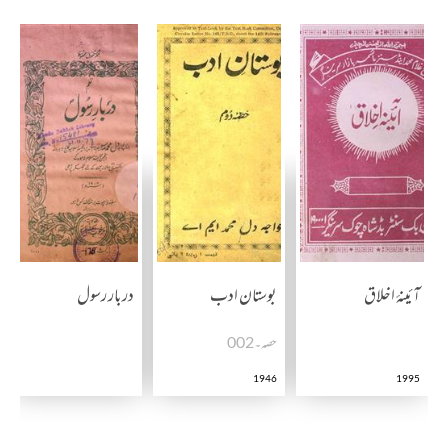
آئینۂ اخلاق
بوستان ادب
دربار رسول
حصہ۔002
1946
1995