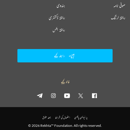
صوفی نامہ
ہندوی
ریختہ لرننگ
ریختہ ڈکشنری
ریختہ بکس
رابطہ کیجیے
فالو کیجیے
پرائیویسی پالیسی
استعمال کی شرائط
جملہ حقوق
© 2026 Rekhta™ Foundation. All rights reserved.