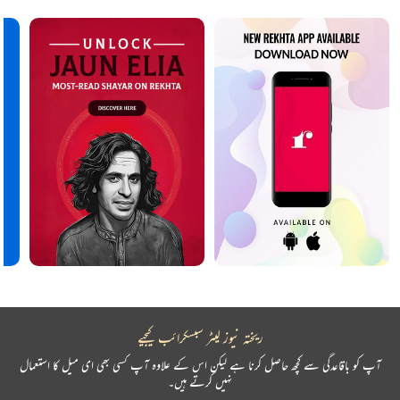
ریختہ نیوز لیٹر سبسکرائب کیجیے
آپ کو باقاعدگی سے کچھ حاصل کرنا ہے لیکن اس کے علاوہ آپ کسی بھی ای میل کا استعمال
نہیں کرتے ہیں۔