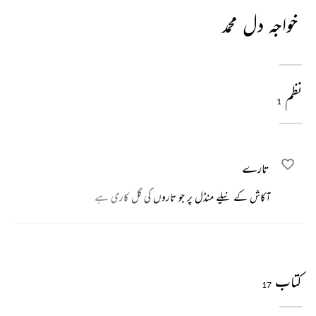
خواجہ دل محمد
نظم
1
تارے
آکاش کے نیلے منڈل پر جو تاروں کی گل کاری ہے
کتاب
17