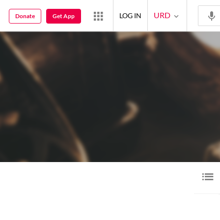
URD
LOG IN
Donate
Get App