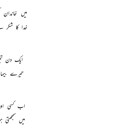
میں 
خاندان 
خدا 
کا 
شکر 
ہے
ایک 
دن 
تج
تیرے 
بیما
اب 
کسی 
اور
میں 
سمجھتی 
ہو