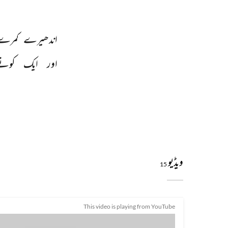
اندھیرے 
کمرے
اور 
ایک 
کونے
ویڈیو
15
This video is playing from YouTube