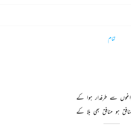
تمام
اغوں 
سے 
طرفدار 
ہوا 
کے 
نافق 
ہو 
منافق 
بھی 
بلا 
کے 