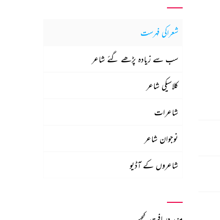
شعراکی فہرست
سب سے زیادہ پڑھے گئے شاعر
کلاسیکی شاعر
شاعرات
نوجوان شاعر
شاعروں کے آڈیو
مزید دریافت کیجیے