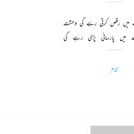
 
میں 
رقص 
کرتی 
رہے 
گی 
وحشت 
 
میں 
پارسائی 
پڑی 
رہے 
گی 
تمام