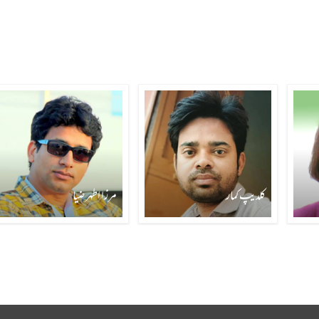
کلدیپ کمار
مرزا اطہر ضیا