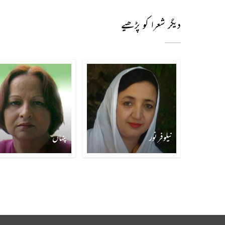
دیگر شعرا کو پڑھیے
نیلوفر نور
پنہاں