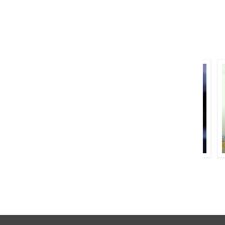
طارق نعیم
قیصر صدیقی