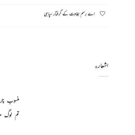
اے رسم بغاوت کے گرفتار سپاہی
اشعار
6
منسوب 
چر
تم 
لوگ 
م