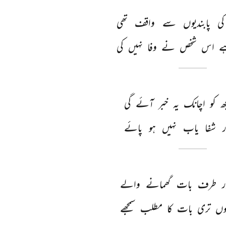
کی 
پابندیوں 
سے 
واقف 
تھی 
 
اس 
شخص 
نے 
وفا 
نہیں 
کی 
ھ 
کو 
اچانک 
یہ 
خبر 
آئے 
گی 
ر 
شفا 
یاب 
نہیں 
ہو 
پائے 
 
طرف 
بات 
گھمانے 
والے 
ں 
تری 
بات 
کا 
مطلب 
سمجھے 