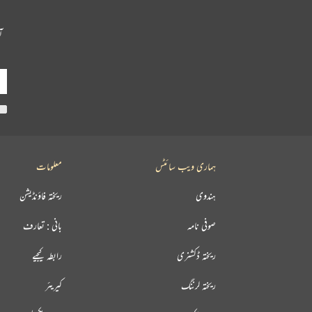
آ
ہماری ویب سائٹس
معلومات
ہندوی
ریختہ فاؤنڈیشن
صوفی نامہ
بانی : تعارف
ریختہ ڈکشنری
رابطہ کیجیے
ریختہ لرننگ
کیریئر