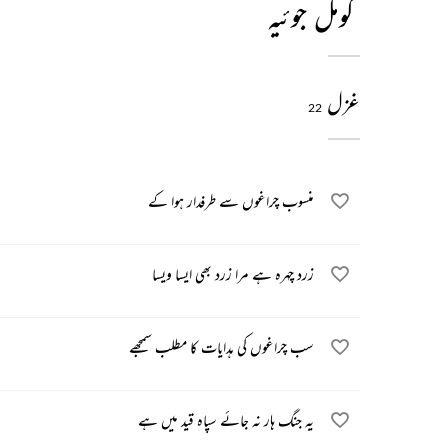
کومل جوئیہ
غزل
22
منسوب چراغوں سے طرفدار ہوا کے
زرد چہرہ ہے مرا زرد بھی ایسا ویسا
سب چراغوں کی ہدایات کا مطلب سمجھے
یہ جنگ ہار نہ جائے سپاہ قید میں ہے