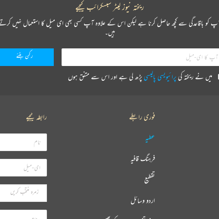
ریختہ نیوز لیٹر سبسکرائب کیجیے
پ کو باقاعدگی سے کچھ حاصل کرنا ہے لیکن اس کے علاوہ آپ کسی بھی ای میل کا استعمال نہیں کرتے
ہیں۔
میں نے ریختہ کی
پرائیویسی پالیسی
پڑھ لی ہے اور اس سے متفق ہوں
فوری رابطے
رابطہ کیجیے
عطیہ
فرہنگ قافیہ
تقطیع
اردو وسائل