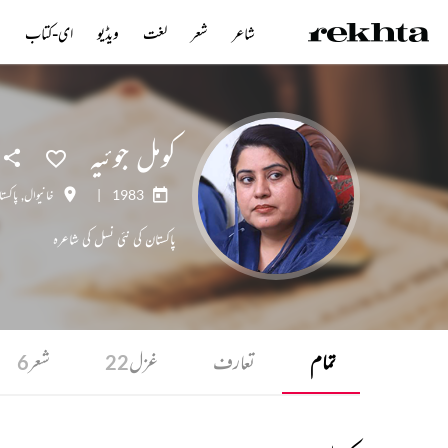
شاعر
شعر
لغت
ویڈیو
ای-کتاب
ن
کومل جوئیہ
1983
|
خانیوال
,
پاکست
پاکستان کی نئی نسل کی شاعرہ
تمام
تعارف
غزل
شعر
6
22