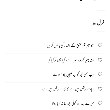
غزل
36
آؤ ہم تم عشق کے اظہار کی باتیں کریں
منہ پھیر کر وہ سب سے گیا بھی تو کیا گیا
جب بھی مجھ کو اپنا بچپن یاد آتا ہے
حیات رقص میں ہے کائنات رقص میں ہے
میرے بعد اور کوئی مجھ سا نہ آیا ہوگا