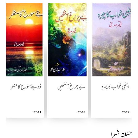
اجنبی خواب کا چہرہ
بے چراغ آنکھیں
ڈوبتے سورج کا منظر
2011
2018
2017
متعلقہ شعرا