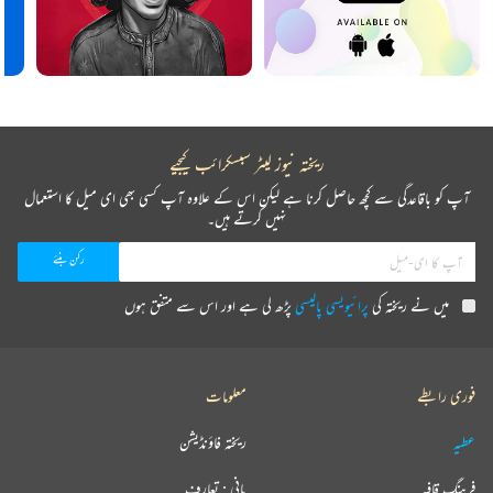
ریختہ نیوز لیٹر سبسکرائب کیجیے
آپ کو باقاعدگی سے کچھ حاصل کرنا ہے لیکن اس کے علاوہ آپ کسی بھی ای میل کا استعمال
نہیں کرتے ہیں۔
میں نے ریختہ کی
پرائیویسی پالیسی
پڑھ لی ہے اور اس سے متفق ہوں
فوری رابطے
معلومات
عطیہ
ریختہ فاؤنڈیشن
فرہنگ قافیہ
بانی : تعارف