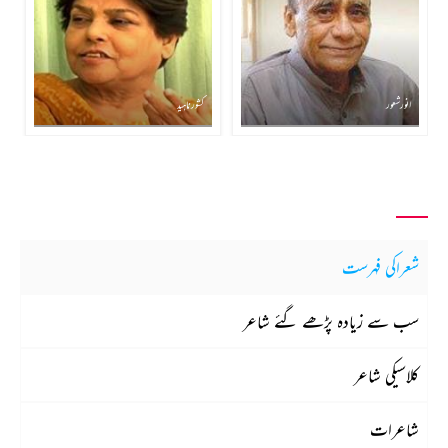
انور شعور
کشور ناہید
شعراکی فہرست
سب سے زیادہ پڑھے گئے شاعر
کلاسیکی شاعر
شاعرات