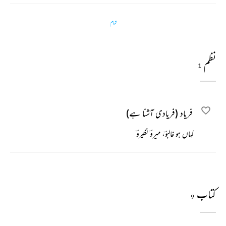
تمام
نظم
1
فریاد (فریادی آشنا ہے)
کہاں ہو غالبوؔ، میروؔ نظیروؔ
کتاب
9