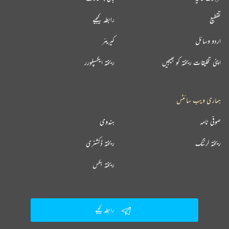
تقطیع
رابطہ کیجیے
اردو وسائل
کیریئر
اپنی تخلیقات ریختہ کو بھیجیں
ریختہ ایکسپلورر
ہماری ویب سائٹس
صوفی نامہ
ہندوی
ریختہ لرننگ
ریختہ ڈکشنری
ریختہ بکس
رابطہ کیجیے