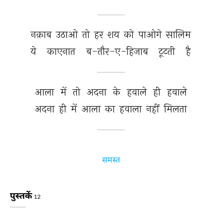
नक़ाब 
उठाओ 
तो 
हर 
शय 
को 
पाओगे 
सालिम 
ये 
काएनात 
ब-तौर-ए-हिजाब 
टूटती 
है 
आला 
में 
तो 
अदना 
के 
हवाले 
ही 
हवाले 
अदना 
ही 
में 
आला 
का 
हवाला 
नहीं 
मिलता 
समस्त
पुस्तकें
12