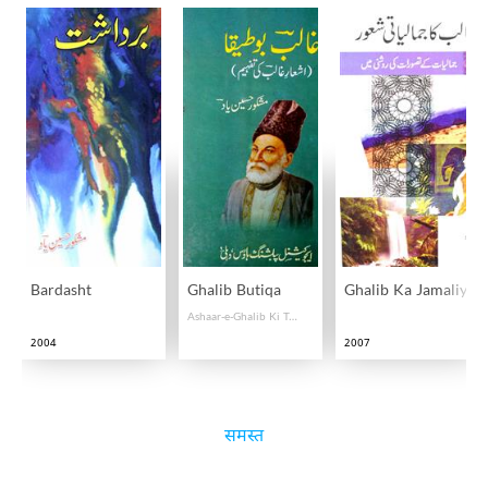
Bardasht
Ghalib Butiqa
Ghalib Ka Jamaliyati
Ashaar-e-Ghalib Ki Tafheem
2004
2007
समस्त