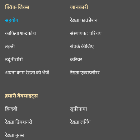
क्विक लिंक्स
जानकारी
सहयोग
रेख़्ता फ़ाउंडेशन
क़ाफ़िया शब्दकोश
संस्थापक : परिचय
तक़्ती
संपर्क कीजिए
उर्दू रीसोर्स
करियर
अपना काम रेख़्ता को भेजें
रेख़्ता एक्सप्लोरर
हमारी वेबसाइट्स
हिन्दवी
सूफ़ीनामा
रेख़्ता डिक्शनरी
रेख़्ता लर्निंग
रेख़्ता बुक्स