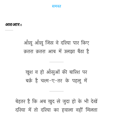
समस्त
अशआर
8
आँसू 
आँसू 
जिस 
ने 
दरिया 
पार 
किए 
क़तरा 
क़तरा 
आब 
में 
उलझा 
बैठा 
है 
ख़ुश 
न 
हो 
आँसुओं 
की 
बारिश 
पर 
बर्क़ 
है 
चश्म-ए-तर 
के 
पहलू 
में 
बेहतर 
है 
कि 
अब 
ख़ुद 
से 
जुदा 
हो 
के 
भी 
देखें 
दरिया 
में 
तो 
दरिया 
का 
हवाला 
नहीं 
मिलता 