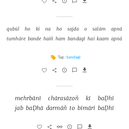
qubūl 
ho 
ki 
na 
ho 
sajda 
o 
salām 
apnā 
tumhāre 
bande 
haiñ 
ham 
bandagī 
hai 
kaam 
apnā 
Tag :
bandagi
mehrbānī 
chārasāzoñ 
kī 
baḌhī 
jab 
baḌhā 
darmāñ 
to 
bīmārī 
baḌhī 