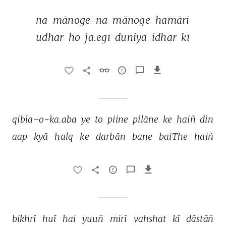
na 
mānoge 
na 
mānoge 
hamārī 
udhar 
ho 
jā.egī 
duniyā 
idhar 
kī 
qibla-o-ka.aba 
ye 
to 
piine 
pilāne 
ke 
haiñ 
din 
aap 
kyā 
halq 
ke 
darbān 
bane 
baiThe 
haiñ 
bikhrī 
huī 
hai 
yuuñ 
mirī 
vahshat 
kī 
dāstāñ 