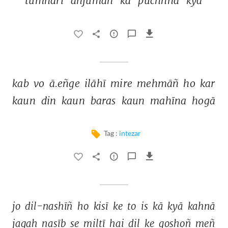
tumhārī 
anjuman 
kā 
pūchhnā 
kyā 
kab 
vo 
ā.eñge 
ilāhī 
mire 
mehmāñ 
ho 
kar 
kaun 
din 
kaun 
baras 
kaun 
mahīna 
hogā 
Tag :
intezar
jo 
dil-nashīñ 
ho 
kisī 
ke 
to 
is 
kā 
kyā 
kahnā 
jagah 
nasīb 
se 
miltī 
hai 
dil 
ke 
goshoñ 
meñ 