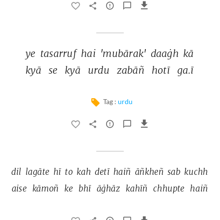
ye 
tasarruf 
hai 
'mubārak' 
daaġh 
kā 
kyā 
se 
kyā 
urdu 
zabāñ 
hotī 
ga.ī 
Tag :
urdu
dil 
lagāte 
hī 
to 
kah 
detī 
haiñ 
āñkheñ 
sab 
kuchh 
aise 
kāmoñ 
ke 
bhī 
āġhāz 
kahīñ 
chhupte 
haiñ 