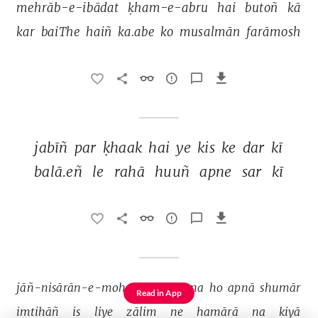
mehrāb-e-ibādat 
ḳham-e-abru 
hai 
butoñ 
kā 
kar 
baiThe 
haiñ 
ka.abe 
ko 
musalmān 
farāmosh 
jabīñ 
par 
ḳhaak 
hai 
ye 
kis 
ke 
dar 
kī 
balā.eñ 
le 
rahā 
huuñ 
apne 
sar 
kī 
jāñ-nisārān-e-mohabbat 
meñ 
na 
ho 
apnā 
shumār 
Read in App
imtihāñ 
is 
liye 
zālim 
ne 
hamārā 
na 
kiyā 