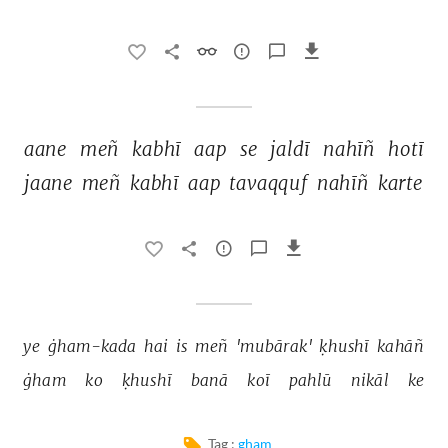
aane 
meñ 
kabhī 
aap 
se 
jaldī 
nahīñ 
hotī 
jaane 
meñ 
kabhī 
aap 
tavaqquf 
nahīñ 
karte 
ye 
ġham-kada 
hai 
is 
meñ 
'mubārak' 
ḳhushī 
kahāñ 
ġham 
ko 
ḳhushī 
banā 
koī 
pahlū 
nikāl 
ke 
Tag :
gham