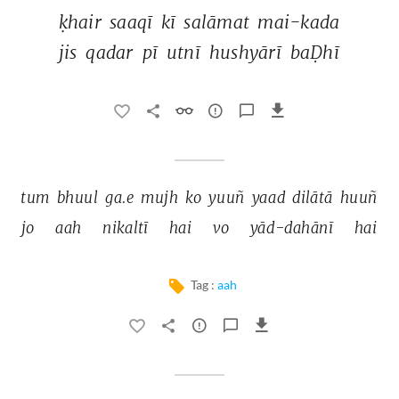
ḳhair 
saaqī 
kī 
salāmat 
mai-kada 
jis 
qadar 
pī 
utnī 
hushyārī 
baḌhī 
tum 
bhuul 
ga.e 
mujh 
ko 
yuuñ 
yaad 
dilātā 
huuñ 
jo 
aah 
nikaltī 
hai 
vo 
yād-dahānī 
hai 
Tag :
aah