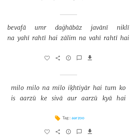
bevafā 
umr 
daġhābāz 
javānī 
niklī 
na 
yahī 
rahtī 
hai 
zālim 
na 
vahī 
rahtī 
hai 
milo 
milo 
na 
milo 
iḳhtiyār 
hai 
tum 
ko 
is 
aarzū 
ke 
sivā 
aur 
aarzū 
kyā 
hai 
Tag :
aarzoo