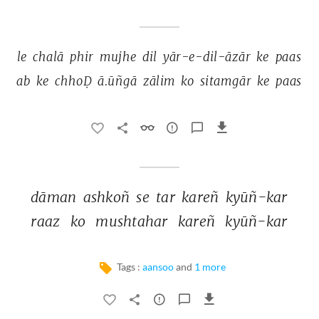
le 
chalā 
phir 
mujhe 
dil 
yār-e-dil-āzār 
ke 
paas 
ab 
ke 
chhoḌ 
ā.ūñgā 
zālim 
ko 
sitamgār 
ke 
paas 
dāman 
ashkoñ 
se 
tar 
kareñ 
kyūñ-kar 
raaz 
ko 
mushtahar 
kareñ 
kyūñ-kar 
Tags :
aansoo
and
1 more