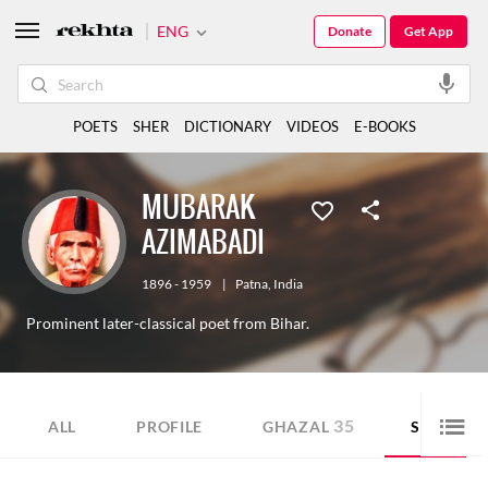
ENG
Donate
Get App
POETS
SHER
DICTIONARY
VIDEOS
E-BOOKS
MUBARAK
AZIMABADI
1896 - 1959
|
Patna
,
India
Prominent later-classical poet from Bihar.
35
76
ALL
PROFILE
GHAZAL
SHER