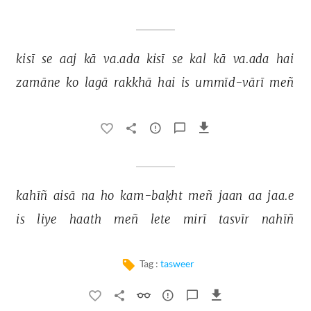
kisī 
se 
aaj 
kā 
va.ada 
kisī 
se 
kal 
kā 
va.ada 
hai 
zamāne 
ko 
lagā 
rakkhā 
hai 
is 
ummīd-vārī 
meñ 
kahīñ 
aisā 
na 
ho 
kam-baḳht 
meñ 
jaan 
aa 
jaa.e 
is 
liye 
haath 
meñ 
lete 
mirī 
tasvīr 
nahīñ 
Tag :
tasweer