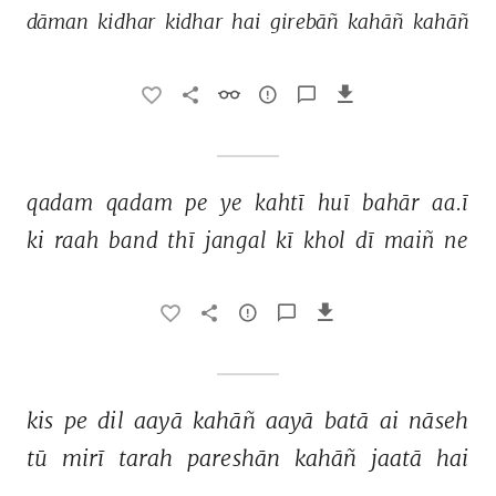
dāman 
kidhar 
kidhar 
hai 
girebāñ 
kahāñ 
kahāñ 
qadam 
qadam 
pe 
ye 
kahtī 
huī 
bahār 
aa.ī 
ki 
raah 
band 
thī 
jangal 
kī 
khol 
dī 
maiñ 
ne 
kis 
pe 
dil 
aayā 
kahāñ 
aayā 
batā 
ai 
nāseh 
tū 
mirī 
tarah 
pareshān 
kahāñ 
jaatā 
hai 