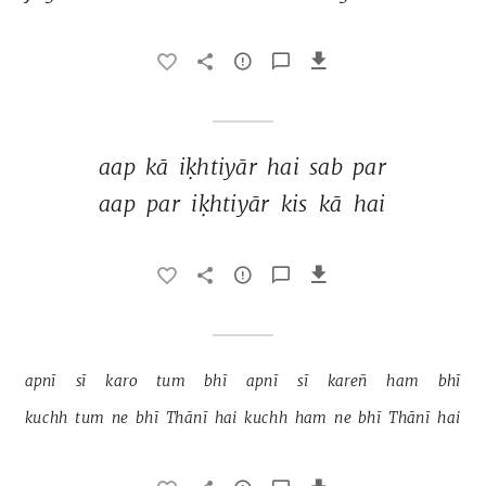
aap 
kā 
iḳhtiyār 
hai 
sab 
par 
aap 
par 
iḳhtiyār 
kis 
kā 
hai 
apnī 
sī 
karo 
tum 
bhī 
apnī 
sī 
kareñ 
ham 
bhī 
kuchh 
tum 
ne 
bhī 
Thānī 
hai 
kuchh 
ham 
ne 
bhī 
Thānī 
hai 