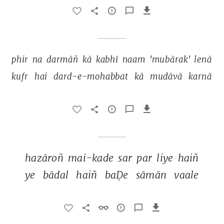
phir 
na 
darmāñ 
kā 
kabhī 
naam 
'mubārak' 
lenā 
kufr 
hai 
dard-e-mohabbat 
kā 
mudāvā 
karnā 
hazāroñ 
mai-kade 
sar 
par 
liye 
haiñ 
ye 
bādal 
haiñ 
baḌe 
sāmān 
vaale 