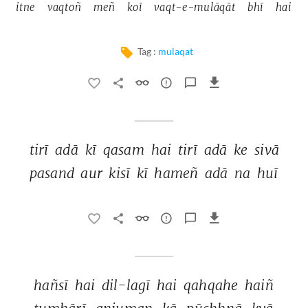
itne 
vaqtoñ 
meñ 
koī 
vaqt-e-mulāqāt 
bhī 
hai 
Tag :
mulaqat
tirī 
adā 
kī 
qasam 
hai 
tirī 
adā 
ke 
sivā 
pasand 
aur 
kisī 
kī 
hameñ 
adā 
na 
huī 
hañsī 
hai 
dil-lagī 
hai 
qahqahe 
haiñ 