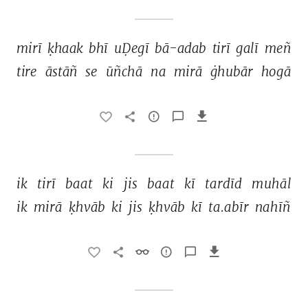
mirī 
ḳhaak 
bhī 
uḌegī 
bā-adab 
tirī 
galī 
meñ 
tire 
āstāñ 
se 
ūñchā 
na 
mirā 
ġhubār 
hogā 
ik 
tirī 
baat 
ki 
jis 
baat 
kī 
tardīd 
muhāl 
ik 
mirā 
ḳhvāb 
ki 
jis 
ḳhvāb 
kī 
ta.abīr 
nahīñ 