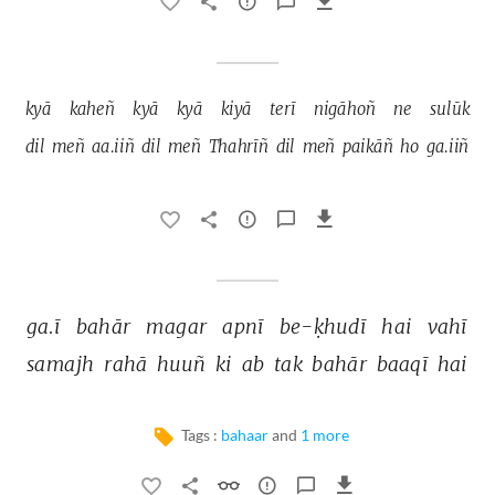
kyā 
kaheñ 
kyā 
kyā 
kiyā 
terī 
nigāhoñ 
ne 
sulūk 
dil 
meñ 
aa.iiñ 
dil 
meñ 
Thahrīñ 
dil 
meñ 
paikāñ 
ho 
ga.iiñ 
ga.ī 
bahār 
magar 
apnī 
be-ḳhudī 
hai 
vahī 
samajh 
rahā 
huuñ 
ki 
ab 
tak 
bahār 
baaqī 
hai 
Tags :
bahaar
and
1 more