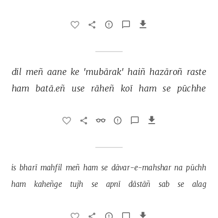
dil 
meñ 
aane 
ke 
'mubārak' 
haiñ 
hazāroñ 
raste 
ham 
batā.eñ 
use 
rāheñ 
koī 
ham 
se 
pūchhe 
is 
bharī 
mahfil 
meñ 
ham 
se 
dāvar-e-mahshar 
na 
pūchh 
ham 
kaheñge 
tujh 
se 
apnī 
dāstāñ 
sab 
se 
alag 