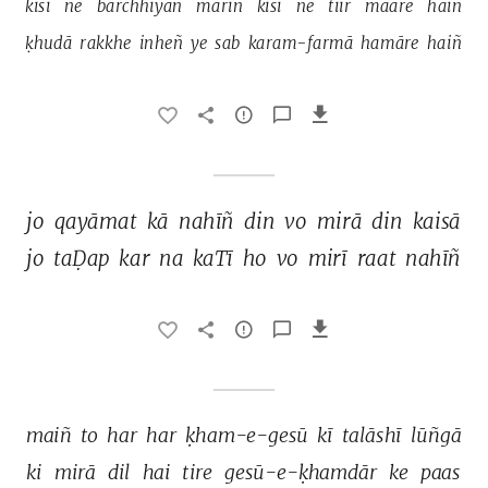
kisī 
ne 
barchhiyāñ 
mārīñ 
kisī 
ne 
tiir 
maare 
haiñ 
ḳhudā 
rakkhe 
inheñ 
ye 
sab 
karam-farmā 
hamāre 
haiñ 
jo 
qayāmat 
kā 
nahīñ 
din 
vo 
mirā 
din 
kaisā 
jo 
taḌap 
kar 
na 
kaTī 
ho 
vo 
mirī 
raat 
nahīñ 
maiñ 
to 
har 
har 
ḳham-e-gesū 
kī 
talāshī 
lūñgā 
ki 
mirā 
dil 
hai 
tire 
gesū-e-ḳhamdār 
ke 
paas 