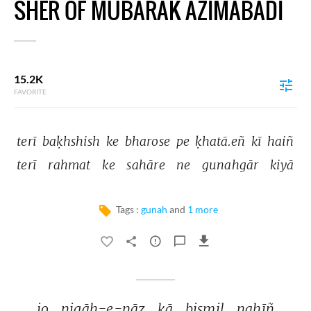
SHER OF MUBARAK AZIMABADI
15.2K
FAVORITE
terī 
baḳhshish 
ke 
bharose 
pe 
ḳhatā.eñ 
kī 
haiñ 
terī 
rahmat 
ke 
sahāre 
ne 
gunahgār 
kiyā 
Tags :
gunah
and
1 more
jo 
nigāh-e-nāz 
kā 
bismil 
nahīñ 