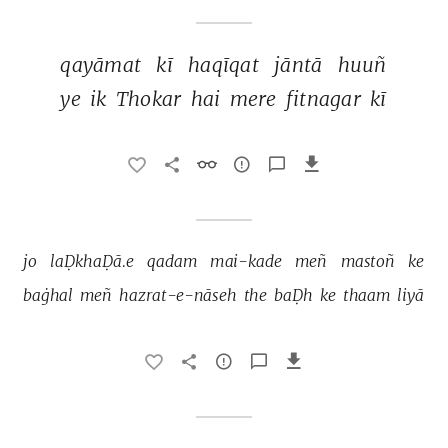
qayāmat 
kī 
haqīqat 
jāntā 
huuñ 
ye 
ik 
Thokar 
hai 
mere 
fitnagar 
kī 
jo 
laḌkhaḌā.e 
qadam 
mai-kade 
meñ 
mastoñ 
ke 
baġhal 
meñ 
hazrat-e-nāseh 
the 
baḌh 
ke 
thaam 
liyā 