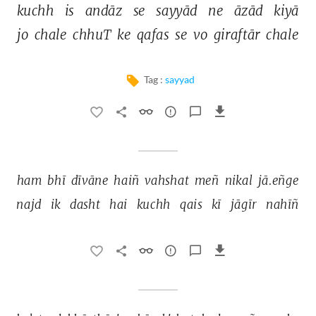
kuchh 
is 
andāz 
se 
sayyād 
ne 
āzād 
kiyā 
jo 
chale 
chhuT 
ke 
qafas 
se 
vo 
giraftār 
chale 
Tag :
sayyad
ham 
bhī 
dīvāne 
haiñ 
vahshat 
meñ 
nikal 
jā.eñge 
najd 
ik 
dasht 
hai 
kuchh 
qais 
kī 
jāgīr 
nahīñ 