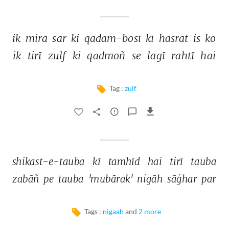
ik 
mirā 
sar 
ki 
qadam-bosī 
kī 
hasrat 
is 
ko 
ik 
tirī 
zulf 
ki 
qadmoñ 
se 
lagī 
rahtī 
hai 
Tag :
zulf
shikast-e-tauba 
kī 
tamhīd 
hai 
tirī 
tauba 
zabāñ 
pe 
tauba 
'mubārak' 
nigāh 
sāġhar 
par 
Tags :
nigaah
and
2 more