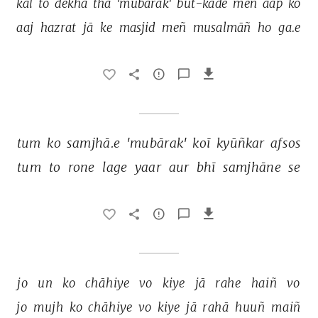
kal 
to 
dekhā 
thā 
'mubārak' 
but-kade 
meñ 
aap 
ko 
aaj 
hazrat 
jā 
ke 
masjid 
meñ 
musalmāñ 
ho 
ga.e 
tum 
ko 
samjhā.e 
'mubārak' 
koī 
kyūñkar 
afsos 
tum 
to 
rone 
lage 
yaar 
aur 
bhī 
samjhāne 
se 
jo 
un 
ko 
chāhiye 
vo 
kiye 
jā 
rahe 
haiñ 
vo 
jo 
mujh 
ko 
chāhiye 
vo 
kiye 
jā 
rahā 
huuñ 
maiñ 