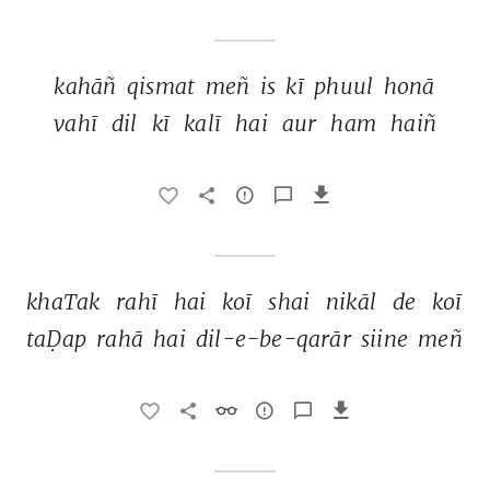
kahāñ 
qismat 
meñ 
is 
kī 
phuul 
honā 
vahī 
dil 
kī 
kalī 
hai 
aur 
ham 
haiñ 
khaTak 
rahī 
hai 
koī 
shai 
nikāl 
de 
koī 
taḌap 
rahā 
hai 
dil-e-be-qarār 
siine 
meñ 