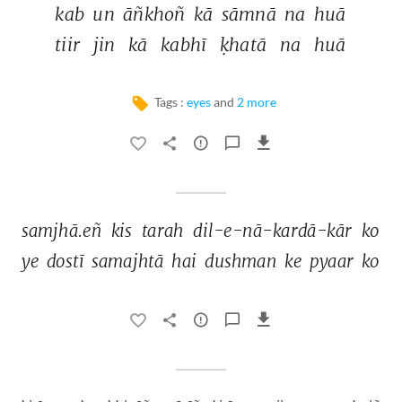
kab 
un 
āñkhoñ 
kā 
sāmnā 
na 
huā 
tiir 
jin 
kā 
kabhī 
ḳhatā 
na 
huā 
Tags :
eyes
and
2 more
samjhā.eñ 
kis 
tarah 
dil-e-nā-kardā-kār 
ko 
ye 
dostī 
samajhtā 
hai 
dushman 
ke 
pyaar 
ko 