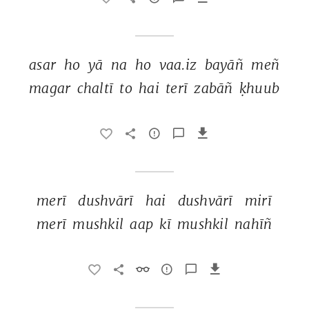
asar 
ho 
yā 
na 
ho 
vaa.iz 
bayāñ 
meñ 
magar 
chaltī 
to 
hai 
terī 
zabāñ 
ḳhuub 
merī 
dushvārī 
hai 
dushvārī 
mirī 
merī 
mushkil 
aap 
kī 
mushkil 
nahīñ 