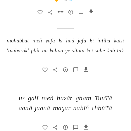
mohabbat 
meñ 
vafā 
kī 
had 
jafā 
kī 
intihā 
kaisī 
'mubārak' 
phir 
na 
kahnā 
ye 
sitam 
koī 
sahe 
kab 
tak 
us 
galī 
meñ 
hazār 
ġham 
TuuTā 
aanā 
jaanā 
magar 
nahīñ 
chhūTā 