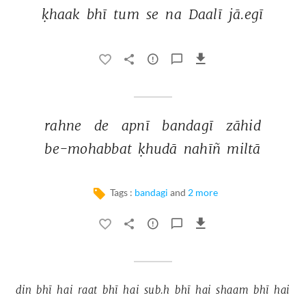
ḳhaak 
bhī 
tum 
se 
na 
Daalī 
jā.egī 
rahne 
de 
apnī 
bandagī 
zāhid 
be-mohabbat 
ḳhudā 
nahīñ 
miltā 
Tags :
bandagi
and
2 more
din 
bhī 
hai 
raat 
bhī 
hai 
sub.h 
bhī 
hai 
shaam 
bhī 
hai 