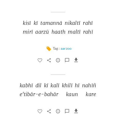
kisī 
kī 
tamannā 
nikaltī 
rahī 
mirī 
aarzū 
haath 
maltī 
rahī 
Tag :
aarzoo
kabhī 
dil 
kī 
kalī 
khilī 
hī 
nahīñ 
e'tibār-e-bahār 
kaun 
kare 