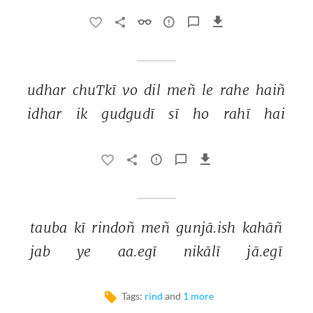
udhar 
chuTkī 
vo 
dil 
meñ 
le 
rahe 
haiñ 
idhar 
ik 
gudgudī 
sī 
ho 
rahī 
hai 
tauba 
kī 
rindoñ 
meñ 
gunjā.ish 
kahāñ 
jab 
ye 
aa.egī 
nikālī 
jā.egī 
Tags:
rind
and
1 more