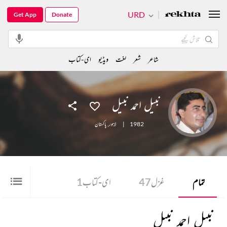
URD
Get App
Donate
شاعر
شعر
لغت
ویڈیو
ای-کتاب
نبیل احمد نبیل
1982
|
لاہور
,
پاکستان
تمام
غزل
47
ای-کتاب
1
نبیل احمد نبیل