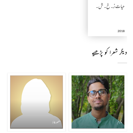
حیات ز۔ خ۔ ش۔
2018
دیگر شعرا کو پڑھیے
وکرم
منصور فائز