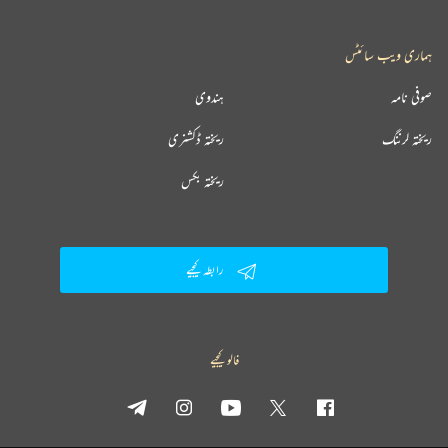
ہماری ویب سائٹس
صوفی نامہ
ہندوی
ریختہ لرننگ
ریختہ ڈکشنری
ریختہ بکس
رابطہ کیجیے
فالو کیجیے