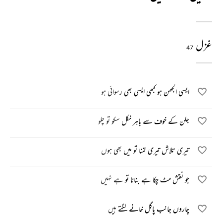
غزل
47
ایسی الجھن ہو کبھی ایسی بھی رسوائی ہو
جلن کے خوف سے باہر نکل سکو تو چلو
تیری تلاش تیری تمنا تو میں بھی ہوں
جو نقش مٹ چکا ہے بنانا تو ہے نہیں
چاروں جانب پاگل خانے لگتے ہیں