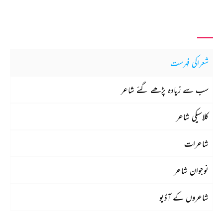
شعراکی فہرست
سب سے زیادہ پڑھے گئے شاعر
کلاسیکی شاعر
شاعرات
نوجوان شاعر
شاعروں کے آڈیو