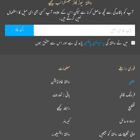
ریختہ نیوز لیٹر سبسکرائب کیجیے
آپ کو باقاعدگی سے کچھ حاصل کرنا ہے لیکن اس کے علاوہ آپ کسی بھی ای میل کا استعمال
نہیں کرتے ہیں۔
میں نے ریختہ کی
پرائیویسی پالیسی
پڑھ لی ہے اور اس سے متفق ہوں
فوری رابطے
معلومات
عطیہ
ریختہ فاؤنڈیشن
فرہنگ قافیہ
بانی : تعارف
تقطیع
رابطہ کیجیے
اردو وسائل
کیریئر
اپنی تخلیقات ریختہ کو بھیجیں
ریختہ ایکسپلورر