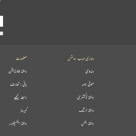
ہماری ویب سائٹس
معلومات
ہندوی
ریختہ فاؤنڈیشن
صوفی نامہ
بانی : تعارف
ریختہ ڈکشنری
رابطہ کیجیے
ریختہ لرننگ
کیریئر
ریختہ بکس
ریختہ ایکسپلورر