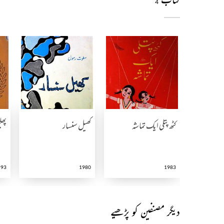
4
کٹھ پتلی ایک تماشہ
کھیل سنسار
پھل
993
1980
1983
دیگر مصنفین کو پڑھیے