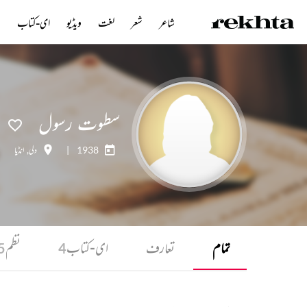
شاعر
شعر
لغت
ویڈیو
ای-کتاب
ن
سطوت رسول
1938
|
دلی
,
انڈیا
تمام
تعارف
ای-کتاب
نظم
5
4