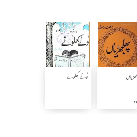
جھڑیاں
ٹوٹے کھلونے
1