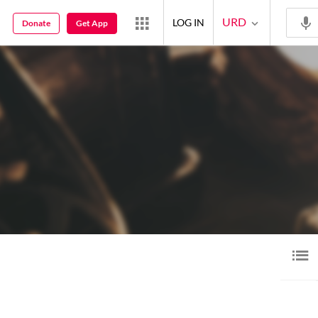
URD
LOG IN
Donate
Get App