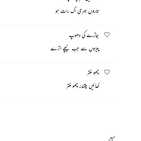
تاروں بھری اک رات ہو
جاڑے کی دھوپ
پیڑوں سے جب نیچے اترے
چھو منتر
کھائیں چقندر چھو منتر
کتاب