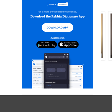
نثار عباسی
افتخار اعظمی