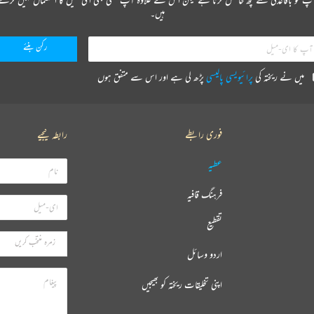
ہیں۔
میں نے ریختہ کی
پرائیویسی پالیسی
پڑھ لی ہے اور اس سے متفق ہوں
فوری رابطے
رابطہ کیجیے
عطیہ
فرہنگ قافیہ
تقطیع
اردو وسائل
اپنی تخلیقات ریختہ کو بھیجیں