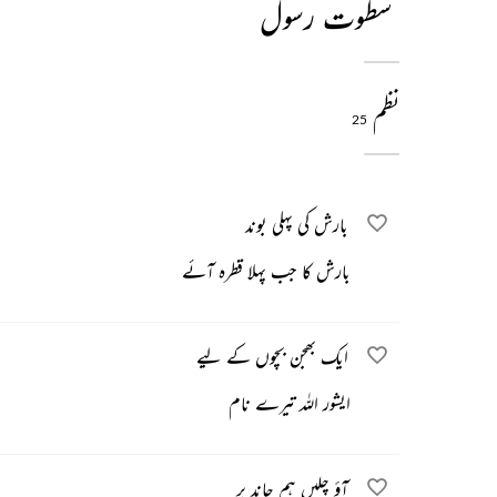
سطوت رسول
نظم
25
بارش کی پہلی بوند
بارش کا جب پہلا قطرہ آئے
ایک بھجن بچوں کے لیے
ایشور اللہ تیرے نام
آؤ چلیں ہم چاند پر