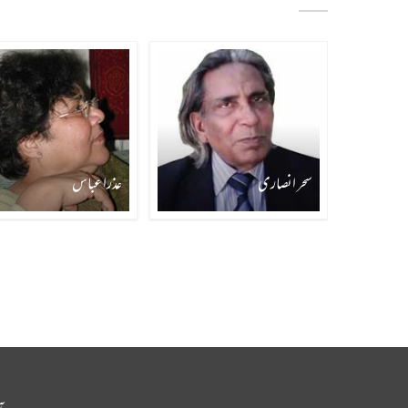
سحر انصاری
عذرا عباس
آ