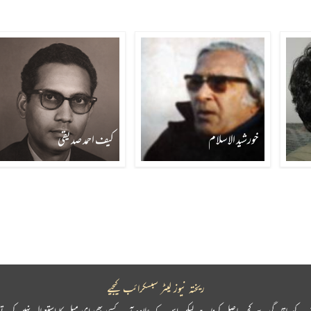
خورشید الاسلام
کیف احمد صدیقی
ریختہ نیوز لیٹر سبسکرائب کیجیے
پ کو باقاعدگی سے کچھ حاصل کرنا ہے لیکن اس کے علاوہ آپ کسی بھی ای میل کا استعمال نہیں کرتے