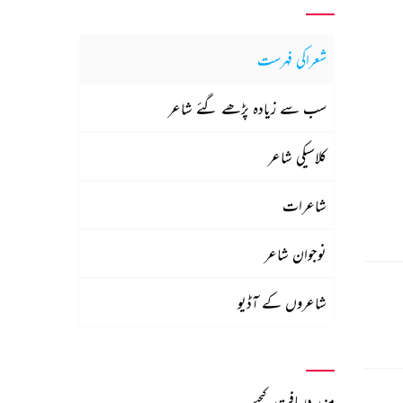
شعراکی فہرست
سب سے زیادہ پڑھے گئے شاعر
کلاسیکی شاعر
شاعرات
نوجوان شاعر
شاعروں کے آڈیو
مزید دریافت کیجیے