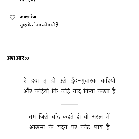
अक्स-रेज़
सुब्ह के तीन बजने वाले हैं
अशआर
23
ऐ 
हवा 
तू 
ही 
उसे 
ईद-मुबारक 
कहियो 
और 
कहियो 
कि 
कोई 
याद 
किया 
करता 
है 
तुम 
जिसे 
चाँद 
कहते 
हो 
वो 
अस्ल 
में 
आसमाँ 
के 
बदन 
पर 
कोई 
घाव 
है 