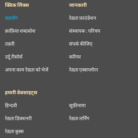
क्विक लिंक्स
जानकारी
सहयोग
रेख़्ता फ़ाउंडेशन
क़ाफ़िया शब्दकोश
संस्थापक : परिचय
तक़्ती
संपर्क कीजिए
उर्दू रीसोर्स
करियर
अपना काम रेख़्ता को भेजें
रेख़्ता एक्सप्लोरर
हमारी वेबसाइट्स
हिन्दवी
सूफ़ीनामा
रेख़्ता डिक्शनरी
रेख़्ता लर्निंग
रेख़्ता बुक्स