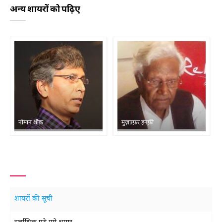
अन्य शायरों को पढ़िए
नोमान शौक़
मुज़फ़्फ़र हनफ़ी
शायरों की सूची