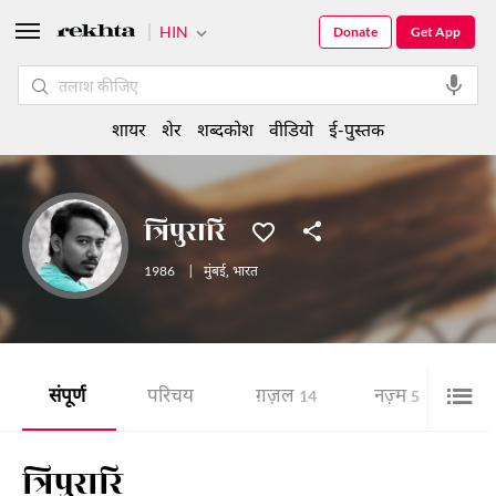
HIN
Donate
Get App
शायर
शेर
शब्दकोश
वीडियो
ई-पुस्तक
त्रिपुरारि
1986
|
मुंबई
,
भारत
संपूर्ण
परिचय
ग़ज़ल
नज़्म
शे
14
5
त्रिपुरारि