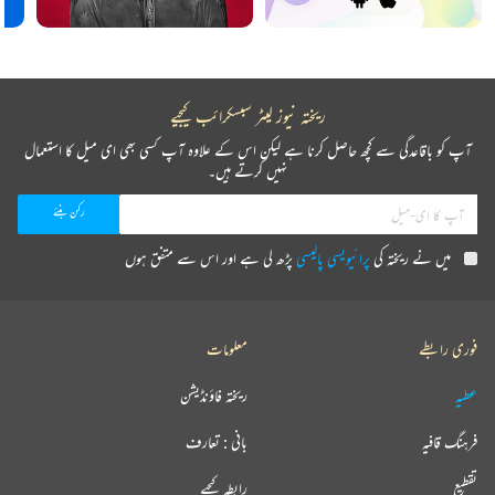
ریختہ نیوز لیٹر سبسکرائب کیجیے
آپ کو باقاعدگی سے کچھ حاصل کرنا ہے لیکن اس کے علاوہ آپ کسی بھی ای میل کا استعمال
نہیں کرتے ہیں۔
میں نے ریختہ کی
پرائیویسی پالیسی
پڑھ لی ہے اور اس سے متفق ہوں
فوری رابطے
معلومات
عطیہ
ریختہ فاؤنڈیشن
فرہنگ قافیہ
بانی : تعارف
تقطیع
رابطہ کیجیے