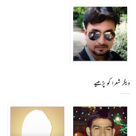
مدھون رشی راج
بیٹا
دیگر شعرا کو پڑھیے