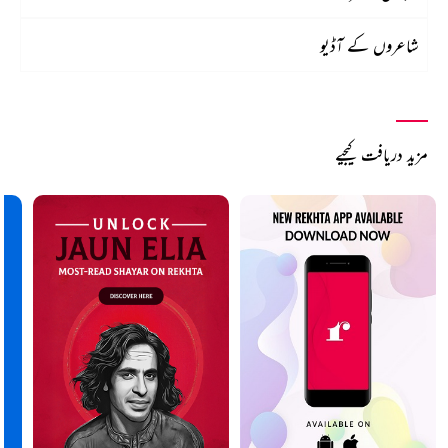
شاعروں کے آڈیو
مزید دریافت کیجیے