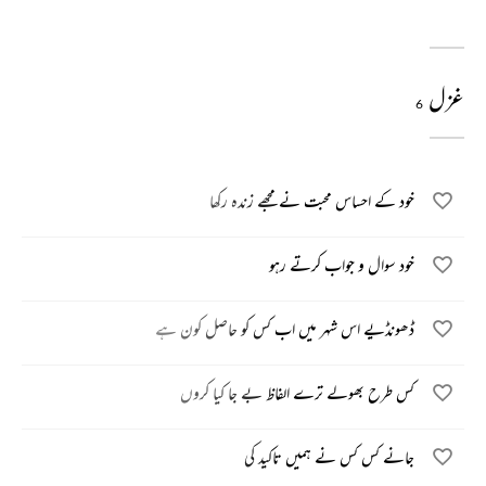
غزل
6
خود کے احساس محبت نے مجھے زندہ رکھا
خود سوال و جواب کرتے رہو
ڈھونڈیے اس شہر میں اب کس کو حاصل کون ہے
کس طرح بھولے ترے الفاظ بے جا کیا کروں
جانے کس کس نے ہمیں تاکید کی