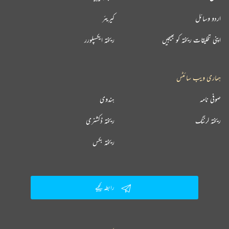
اردو وسائل
کیریئر
اپنی تخلیقات ریختہ کو بھیجیں
ریختہ ایکسپلورر
ہماری ویب سائٹس
صوفی نامہ
ہندوی
ریختہ لرننگ
ریختہ ڈکشنری
ریختہ بکس
رابطہ کیجیے