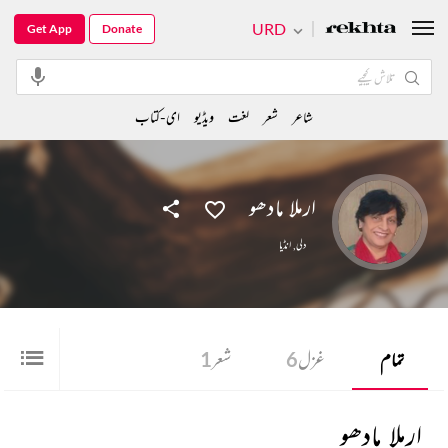
URD
Get App
Donate
شاعر
شعر
لغت
ویڈیو
ای-کتاب
ارملا مادھو
دلی
,
انڈیا
تمام
غزل
6
شعر
1
ارملا مادھو