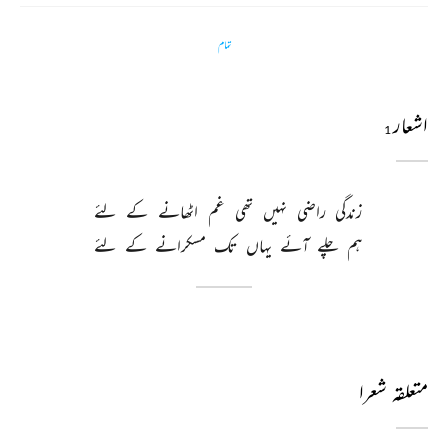
تمام
اشعار
1
زندگی 
راضی 
نہیں 
تھی 
غم 
اٹھانے 
کے 
لئے 
ہم 
چلے 
آئے 
یہاں 
تک 
مسکرانے 
کے 
لئے 
متعلقہ شعرا