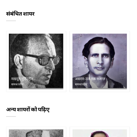
संबंधित शायर
मख़दूम मुहिउद्दीन
असरार-उल-हक़ मजाज़
समकालीन
समकालीन
अन्य शायरों को पढ़िए