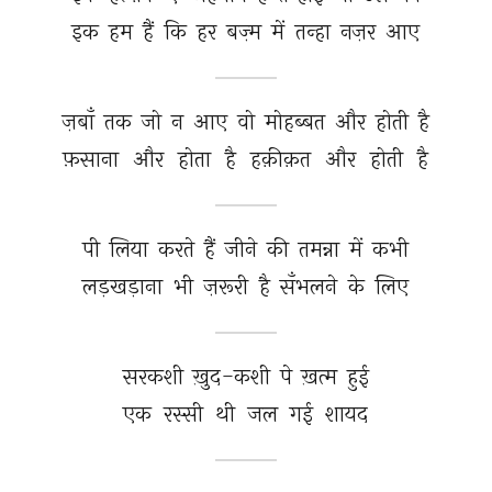
इक 
हम 
हैं 
कि 
हर 
बज़्म 
में 
तन्हा 
नज़र 
आए 
ज़बाँ 
तक 
जो 
न 
आए 
वो 
मोहब्बत 
और 
होती 
है 
फ़साना 
और 
होता 
है 
हक़ीक़त 
और 
होती 
है 
पी 
लिया 
करते 
हैं 
जीने 
की 
तमन्ना 
में 
कभी 
लड़खड़ाना 
भी 
ज़रूरी 
है 
सँभलने 
के 
लिए 
सरकशी 
ख़ुद-कशी 
पे 
ख़त्म 
हुई 
एक 
रस्सी 
थी 
जल 
गई 
शायद 