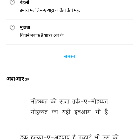
देहली
हमारी मजलिस-ए-शूरा के ऊँचे ऊँचे महल
मुदावा
कितने बेबाक हैं शाइर अब के
समस्त
अशआर
39
मोहब्बत 
की 
सज़ा 
तर्क-ए-मोहब्बत 
मोहब्बत 
का 
यही 
इनआम 
भी 
है 
इक 
हल्क़ा-ए-अहबाब 
है 
तन्हाई 
भी 
उस 
की 