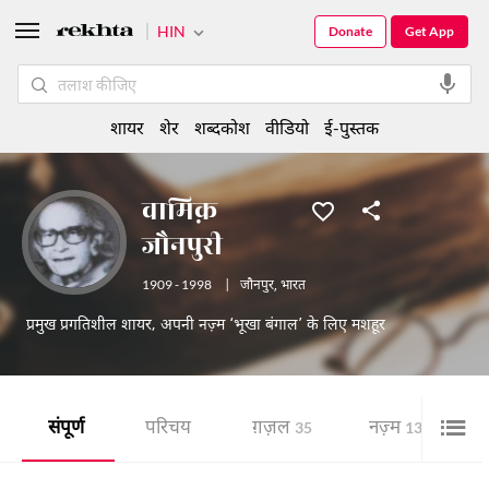
HIN
Donate
Get App
शायर
शेर
शब्दकोश
वीडियो
ई-पुस्तक
वामिक़
जौनपुरी
1909 - 1998
|
जौनपुर
,
भारत
प्रमुख प्रगतिशील शायर, अपनी नज़्म ‘भूखा बंगाल’ के लिए मशहूर
संपूर्ण
परिचय
ग़ज़ल
नज़्म
श
35
13