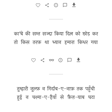
का'बे 
की 
सम्त 
सज्दा 
किया 
दिल 
को 
छोड़ 
कर 
तो 
किस 
तरफ़ 
था 
ध्यान 
हमारा 
किधर 
गया 
तुम्हारी 
ज़ुल्फ़ 
न 
गिर्दाब-ए-नाफ़ 
तक 
पहुँची 
हुई 
न 
चश्मा-ए-हैवाँ 
से 
फ़ैज़-याब 
घटा 