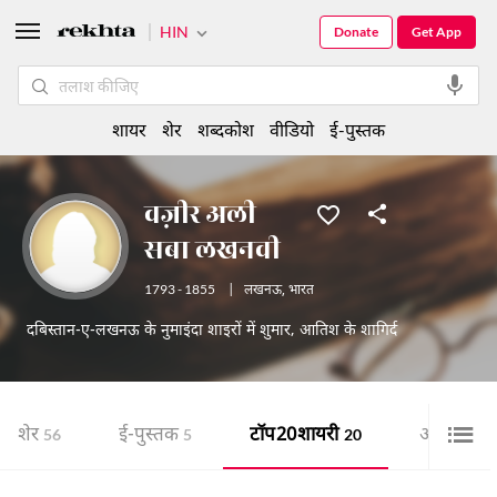
HIN
Donate
Get App
शायर
शेर
शब्दकोश
वीडियो
ई-पुस्तक
वज़ीर अली
सबा लखनवी
1793 - 1855
|
लखनऊ
,
भारत
दबिस्तान-ए-लखनऊ के नुमाइंदा शाइरों में शुमार, आतिश के शागिर्द
शेर
ई-पुस्तक
टॉप 20 शायरी
ऑडियो
56
5
20
1