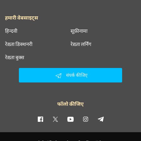
हमारी वेबसाइट्स
हिन्दवी
सूफ़ीनामा
रेख़्ता डिक्शनरी
रेख़्ता लर्निंग
रेख़्ता बुक्स
संपर्क कीजिए
फॉलो कीजिए