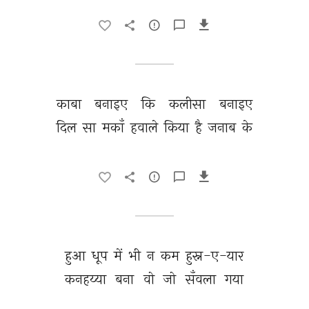
काबा 
बनाइए 
कि 
कलीसा 
बनाइए 
दिल 
सा 
मकाँ 
हवाले 
किया 
है 
जनाब 
के 
हुआ 
धूप 
में 
भी 
न 
कम 
हुस्न-ए-यार 
कनहय्या 
बना 
वो 
जो 
सँवला 
गया 