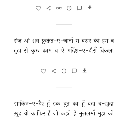
रोज़ 
ओ 
शब 
फ़ुर्क़त-ए-जानाँ 
में 
बसर 
की 
हम 
ने 
तुझ 
से 
कुछ 
काम 
न 
ऐ 
गर्दिश-ए-दौराँ 
निकला 
साकिन-ए-दैर 
हूँ 
इक 
बुत 
का 
हूँ 
बंदा 
ब-ख़ुदा 
ख़ुद 
वो 
काफ़िर 
हैं 
जो 
कहते 
हैं 
मुसलमाँ 
मुझ 
को 