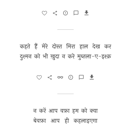
कहते 
हैं 
मेरे 
दोस्त 
मिरा 
हाल 
देख 
कर 
दुश्मन 
को 
भी 
ख़ुदा 
न 
करे 
मुब्तला-ए-इश्क़ 
न 
करें 
आप 
वफ़ा 
हम 
को 
क्या 
बेवफ़ा 
आप 
ही 
कहलाइएगा 