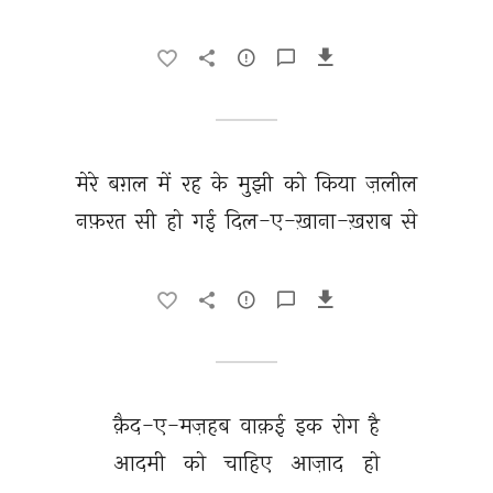
मेरे 
बग़ल 
में 
रह 
के 
मुझी 
को 
किया 
ज़लील 
नफ़रत 
सी 
हो 
गई 
दिल-ए-ख़ाना-ख़राब 
से 
क़ैद-ए-मज़हब 
वाक़ई 
इक 
रोग 
है 
आदमी 
को 
चाहिए 
आज़ाद 
हो 