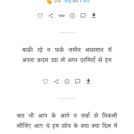
टैग्ज़ :
आँसू
और
3 अन्य
बाक़ी 
रहे 
न 
फ़र्क़ 
ज़मीन 
आसमान 
में 
अपना 
क़दम 
उठा 
लें 
अगर 
दरमियाँ 
से 
हम 
बात 
भी 
आप 
के 
आगे 
न 
ज़बाँ 
से 
निकली 
लीजिए 
आए 
थे 
हम 
सोच 
के 
क्या 
क्या 
दिल 
में 