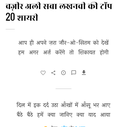
वज़ीर अली सबा लखनवी की टॉप
20 शायरी
आप 
ही 
अपने 
ज़रा 
जौर-ओ-सितम 
को 
देखें 
हम 
अगर 
अर्ज़ 
करेंगे 
तो 
शिकायत 
होगी 
दिल 
में 
इक 
दर्द 
उठा 
आँखों 
में 
आँसू 
भर 
आए 
बैठे 
बैठे 
हमें 
क्या 
जानिए 
क्या 
याद 
आया 