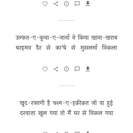
उल्फ़त-ए-कूचा-ए-जानाँ 
ने 
किया 
ख़ाना-ख़राब 
बरहमन 
दैर 
से 
का'बे 
से 
मुसलमाँ 
निकला 
ख़ुद-रफ़्तगी 
है 
चश्म-ए-हक़ीक़त 
जो 
वा 
हुई 
दरवाज़ा 
खुल 
गया 
तो 
मैं 
घर 
से 
निकल 
गया 