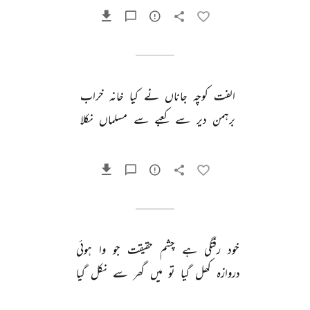
الفت 
کوچہ 
جاناں 
نے 
کیا 
خانہ 
خراب 
برہمن 
دیر 
سے 
کعبے 
سے 
مسلماں 
نکلا 
خود 
رفتگی 
ہے 
چشم 
حقیقت 
جو 
وا 
ہوئی 
دروازہ 
کھل 
گیا 
تو 
میں 
گھر 
سے 
نکل 
گیا 