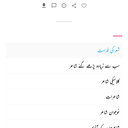
شعراکی فہرست
سب سے زیادہ پڑھے گئے شاعر
کلاسیکی شاعر
شاعرات
نوجوان شاعر
شاعروں کے آڈیو