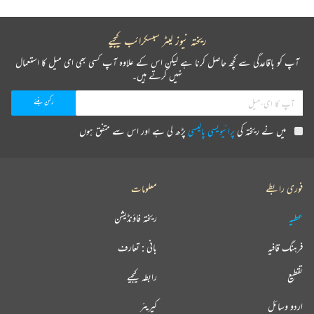
ریختہ نیوز لیٹر سبسکرائب کیجیے
آپ کو باقاعدگی سے کچھ حاصل کرنا ہے لیکن اس کے علاوہ آپ کسی بھی ای میل کا استعمال
نہیں کرتے ہیں۔
میں نے ریختہ کی
پرائیویسی پالیسی
پڑھ لی ہے اور اس سے متفق ہوں
فوری رابطے
معلومات
عطیہ
ریختہ فاؤنڈیشن
فرہنگ قافیہ
بانی : تعارف
تقطیع
رابطہ کیجیے
اردو وسائل
کیریئر