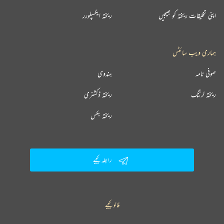
اپنی تخلیقات ریختہ کو بھیجیں
ریختہ ایکسپلورر
ہماری ویب سائٹس
صوفی نامہ
ہندوی
ریختہ لرننگ
ریختہ ڈکشنری
ریختہ بکس
رابطہ کیجیے
فالو کیجیے