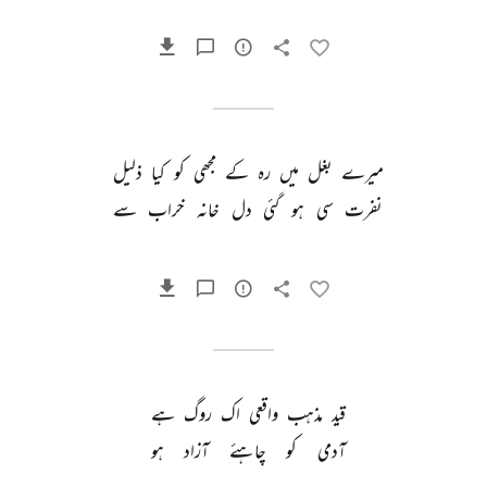
میرے 
بغل 
میں 
رہ 
کے 
مجھی 
کو 
کیا 
ذلیل 
نفرت 
سی 
ہو 
گئی 
دل 
خانہ 
خراب 
سے 
قید 
مذہب 
واقعی 
اک 
روگ 
ہے 
آدمی 
کو 
چاہئے 
آزاد 
ہو 