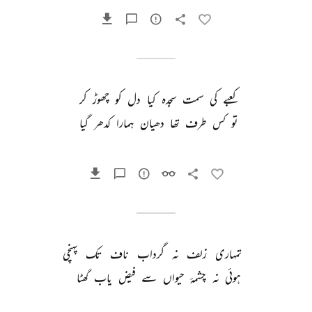
کعبے 
کی 
سمت 
سجدہ 
کیا 
دل 
کو 
چھوڑ 
کر 
تو 
کس 
طرف 
تھا 
دھیان 
ہمارا 
کدھر 
گیا 
تمہاری 
زلف 
نہ 
گرداب 
ناف 
تک 
پہنچی 
ہوئی 
نہ 
چشمۂ 
حیواں 
سے 
فیض 
یاب 
گھٹا 