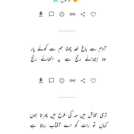
موضوع :
وفا
آدم 
سے 
باغ 
خلد 
چھٹا 
ہم 
سے 
کوئے 
یار 
وہ 
ابتدائے 
رنج 
ہے 
یہ 
انتہائے 
رنج 
تری 
تلاش 
میں 
مہ 
کی 
طرح 
میں 
پھرتا 
ہوں 
کہاں 
تو 
رات 
کو 
اے 
آفتاب 
رہتا 
ہے 