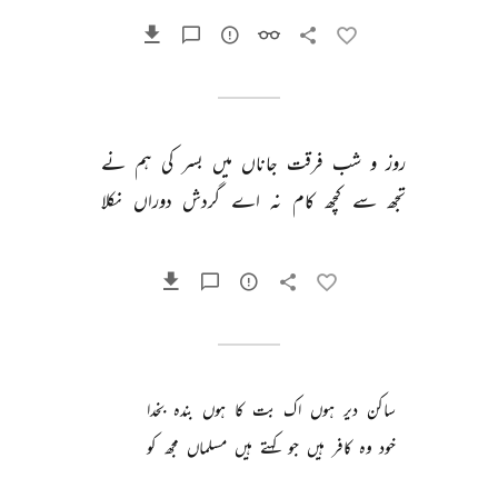
روز 
و 
شب 
فرقت 
جاناں 
میں 
بسر 
کی 
ہم 
نے 
تجھ 
سے 
کچھ 
کام 
نہ 
اے 
گردش 
دوراں 
نکلا 
ساکن 
دیر 
ہوں 
اک 
بت 
کا 
ہوں 
بندہ 
بخدا 
خود 
وہ 
کافر 
ہیں 
جو 
کہتے 
ہیں 
مسلماں 
مجھ 
کو 