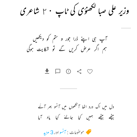
وزیر علی صبا لکھنؤی کی ٹاپ ٢٠ شاعری
آپ 
ہی 
اپنے 
ذرا 
جور 
و 
ستم 
کو 
دیکھیں 
ہم 
اگر 
عرض 
کریں 
گے 
تو 
شکایت 
ہوگی 
دل 
میں 
اک 
درد 
اٹھا 
آنکھوں 
میں 
آنسو 
بھر 
آئے 
بیٹھے 
بیٹھے 
ہمیں 
کیا 
جانئے 
کیا 
یاد 
آیا 
موضوعات :
آنسو
اور
3 مزید