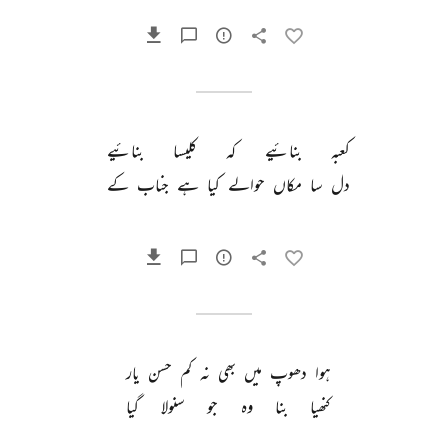
کعبہ 
بنائیے 
کہ 
کلیسا 
بنائیے 
دل 
سا 
مکاں 
حوالے 
کیا 
ہے 
جناب 
کے 
ہوا 
دھوپ 
میں 
بھی 
نہ 
کم 
حسن 
یار 
کنھیا 
بنا 
وہ 
جو 
سنولا 
گیا 