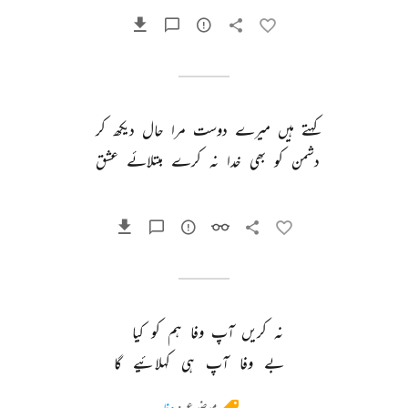
کہتے 
ہیں 
میرے 
دوست 
مرا 
حال 
دیکھ 
کر 
دشمن 
کو 
بھی 
خدا 
نہ 
کرے 
مبتلائے 
عشق 
نہ 
کریں 
آپ 
وفا 
ہم 
کو 
کیا 
بے 
وفا 
آپ 
ہی 
کہلائیے 
گا 