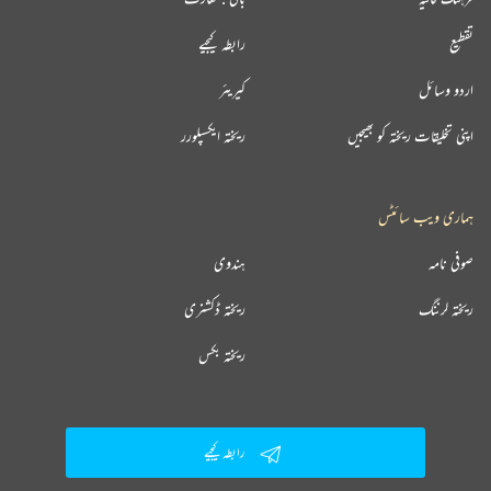
تقطیع
رابطہ کیجیے
اردو وسائل
کیریئر
اپنی تخلیقات ریختہ کو بھیجیں
ریختہ ایکسپلورر
ہماری ویب سائٹس
صوفی نامہ
ہندوی
ریختہ لرننگ
ریختہ ڈکشنری
ریختہ بکس
رابطہ کیجیے