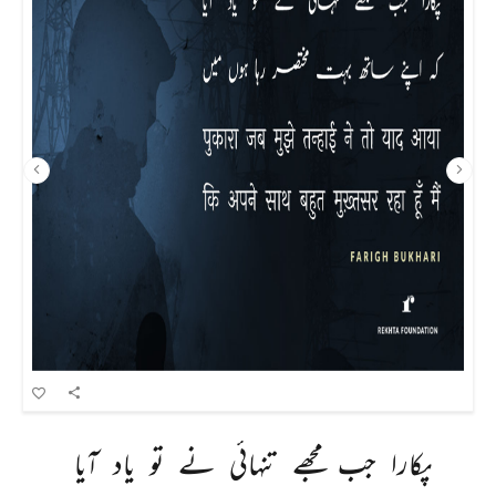
پکارا 
جب 
مجھے 
تنہائی 
نے 
تو 
یاد 
آیا 