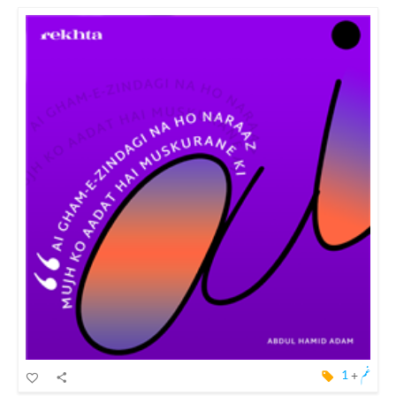
غم
+
1