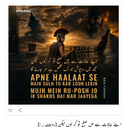
اپنے حالات سے میں صلح تو کر لوں لیکن (ردیف .. ا)