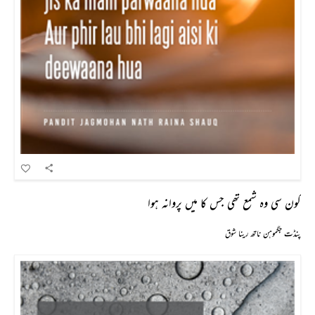
کون سی وہ شمع تھی جس کا میں پروانہ ہوا
پنڈت جگموہن ناتھ رینا شوق