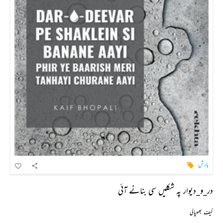
بارش
در_و_دیوار پہ شکلیں سی بنانے آئی
کیف بھوپالی