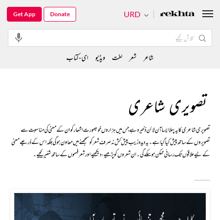
URD
Get App
Donate
شاعر
شعر
لغت
ویڈیو
ای-کتاب
تصویری شاعری
تصویری شاعری کا یہ پہلا ایسا آن لائن ذخیرہ ہے جس میں ہزاروں خوبصورت اشعار کو ان کے معنی کی مناسبت سے
تصویروں کے ساتھ پیش کیا گیا ہے۔ یہ دیدہ زیب پیش کش نہ صرف شعر کو سمجھنے میں معاون ہوگی بلکہ اس کے ذریعے معنی
کے نیےعلاقوں تک رسائی ممکن ہو سکے گی۔ ان شعروں کو پڑھیے، دیکھیے اور شعر فہموں کے ساتھ شئیر کیجیے۔