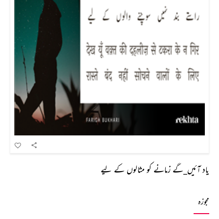
یاد آئیں_گے زمانے کو مثالوں کے لیے
مجوزہ