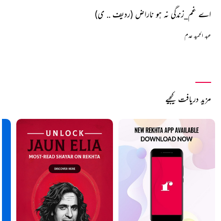
اے غم_زندگی نہ ہو ناراض (ردیف .. ی)
عبد الحمید عدم
مزید دریافت کیجیے