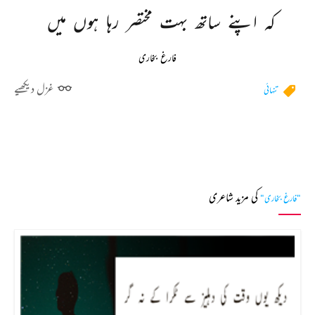
کہ 
اپنے 
ساتھ 
بہت 
مختصر 
رہا 
ہوں 
میں 
فارغ بخاری
غزل دیکھیے
تنہائی
کی مزید شاعری
"فارغ بخاری"