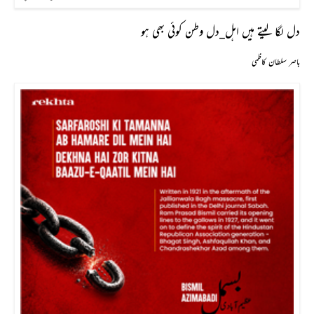
دل لگا لیتے ہیں اہل_دل وطن کوئی بھی ہو
باصر سلطان کاظمی