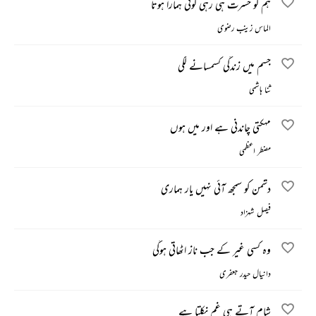
ہم کو حسرت ہی رہی کوئی ہمارا ہوتا
الماس زینب رضوی
جسم میں زندگی کسمسانے لگی
ثنا ہاشمی
مہکتی چاندنی ہے اور میں ہوں
مضطر اعظمی
دشمن کو سمجھ آئی نہیں یار ہماری
فیصل شہزاد
وہ کسی غیر کے جب ناز اٹھاتی ہوگی
دانیال حیدر جعفری
شام آتے ہی غم نکلتا ہے