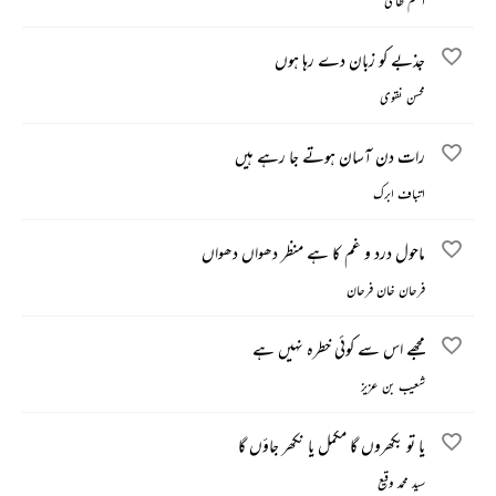
انعم ظامی
جذبے کو زبان دے رہا ہوں
محسن نقوی
رات دن آسان ہوتے جا رہے ہیں
اتباف ابرک
ماحول درد و غم کا ہے منظر دھواں دھواں
فرحان خان فرحان
مجھے اس سے کوئی خطرہ نہیں ہے
شعیب بن عزیز
یا تو بکھروں گا مکمل یا نکھر جاؤں گا
سید محمد وقیع