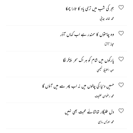
ہجر کی شب میں تری یاد کا تارا چمکا
محمد خالد جذبی
وہ چاہتوں کا سمندر ہے اب کہاں آذر
مجاز آشنا
پارکوں میں شام کو ہر اک سحر پیکر لگا
عبد الحفیظ نعیمی
حسیں دنیا کی چالوں میں نہ اب پھر سے میں آؤں گا
محمد رضوان لطیف
دل طلبگار تماشائے محبت بھی نہیں
محمد اویس ماہی