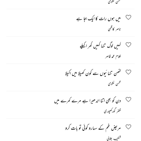
محسن نقوی
میں ہوں رات کا ایک بجا ہے
ناصر کاظمی
کہیں لوگ تنہا کہیں گھر اکیلے
غلام محمد قاصر
کٹھن تنہائیوں سے کون کھیلا میں اکیلا
محسن نقوی
دن کو بھی اتنا اندھیرا ہے مرے کمرے میں
ظفر گورکھپوری
مریض غم کے سہارو کوئی تو بات کرو
شکیب جلالی