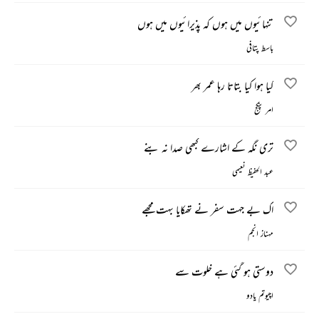
تنہائیوں میں ہوں کہ پذیرائیوں میں ہوں
باسط پتافی
کیا ہوا کیا بتاتا رہا عمر بھر
امر پنکج
تری نگہ کے اشارے کبھی صدا نہ بنے
عبد الحفیظ نعیمی
اک بے جہت سفر نے تھکایا بہت مجھے
مہناز انجم
دوستی ہو گئی ہے خلوت سے
اچیوتم یادو