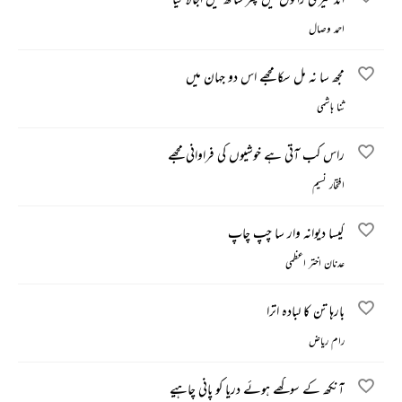
احمد وصال
مجھ سا نہ مل سکا مجھے اس دو جہان میں
ثنا ہاشمی
راس کب آتی ہے خوشیوں کی فراوانی مجھے
افتخار نسیم
کیسا دیوانہ وار سا چپ چاپ
عدنان اختر اعظمی
بارہا تن کا لبادہ اترا
رام ریاض
آنکھ کے سوکھے ہوئے دریا کو پانی چاہیے