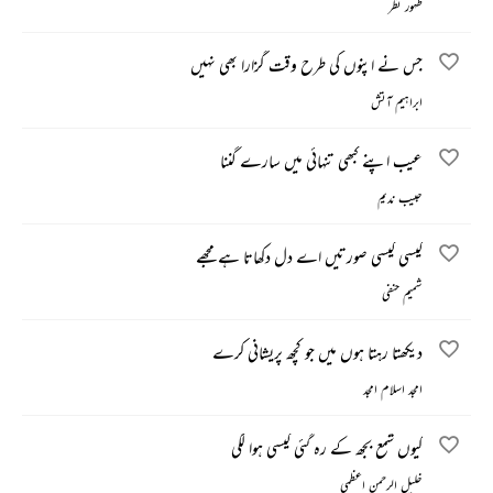
ظہور نظر
جس نے اپنوں کی طرح وقت گزارا بھی نہیں
ابراہیم آتش
عیب اپنے کبھی تنہائی میں سارے گننا
حبیب ندیم
کیسی کیسی صورتیں اے دل دکھاتا ہے مجھے
شمیم حنفی
دیکھتا رہتا ہوں میں جو کچھ پریشانی کرے
امجد اسلام امجد
کیوں شمع بجھ کے رہ گئی کیسی ہوا لگی
خلیل الرحمن اعظمی