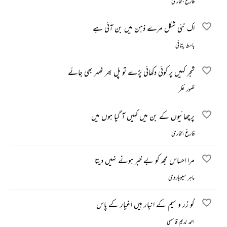
فارغ بخاری
اک نئی شکل مرے ذہن میں بن آئی ہے
باسط پتافی
شجر کہیں پر کوئی دکھائی پڑے تو پل بھر ٹھہر بھی جائے
ظہور نظر
پرچھائیوں کے بن میں کہیں آ گیا ہوں میں
فارغ بخاری
مرا احساس مجھ کو بے خبر ہونے نہیں دیتا
ماہر سیوہاروی
گو زر و سیم کے انبار ہیں اغیار کے پاس
احمد ندیم قاسمی