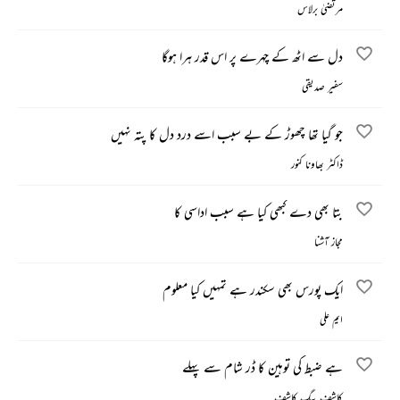
مرتضیٰ برلاس
دل سے اٹھ کے چہرے پر اس قدر ہرا ہوگا
سفیر صدیقی
جو گیا تھا چھوڑ کے بے سبب اسے درد دل کا پتہ نہیں
ڈاکٹر بھاونا کنور
بتا بھی دے کبھی کیا ہے سبب اداسی کا
مجاز آشنا
ایک پورس بھی سکندر ہے تمہیں کیا معلوم
ایم علی
ہے ضبط کی توہین کا ڈر شام سے پہلے
کاشف بیگ کاشف