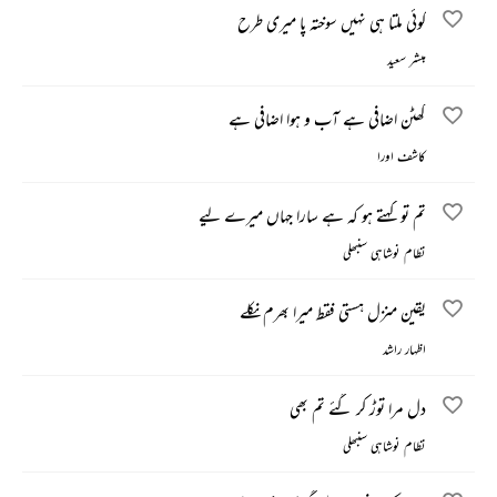
کوئی ملتا ہی نہیں سوختہ پا میری طرح
مبشر سعید
گھٹن اضافی ہے آب و ہوا اضافی ہے
کاشف اورا
تم تو کہتے ہو کہ ہے سارا جہاں میرے لیے
نظام نوشاہی سنبھلی
یقین منزل ہستی فقط میرا بھرم نکلے
اظہار راشد
دل مرا توڑ کر گئے تم بھی
نظام نوشاہی سنبھلی