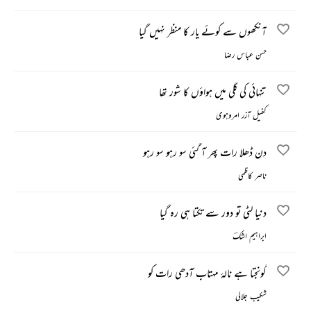
آنکھوں سے کوئے یار کا منظر نہیں گیا
حسن عباس رضا
تنہائی کی گلی میں ہواؤں کا شور تھا
کفیل آزر امروہوی
دن ڈھلا رات پھر آ گئی سو رہو سو رہو
ناصر کاظمی
دنیا لٹی تو دور سے تکتا ہی رہ گیا
ابراہیم اشکؔ
گونجتا ہے نالۂ مہتاب آدھی رات کو
شکیب جلالی