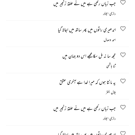
جب زباں رکھی ہے میں نے حلقۂ زنجیر میں
رازی ابوذر
اندھیری راتوں میں پھر ساتھ میں اجالا گیا
احمد وصال
مجھ سا نہ مل سکا مجھے اس دو جہان میں
ثنا ہاشمی
یہ مانتا ہوں کہ میرا خدا ہے آخری عشق
بلال اختر
جب زباں رکھی ہے میں نے حلقۂ زنجیر میں
رازی ابوذر
اندھیری راتوں میں پھر ساتھ میں اجالا گیا