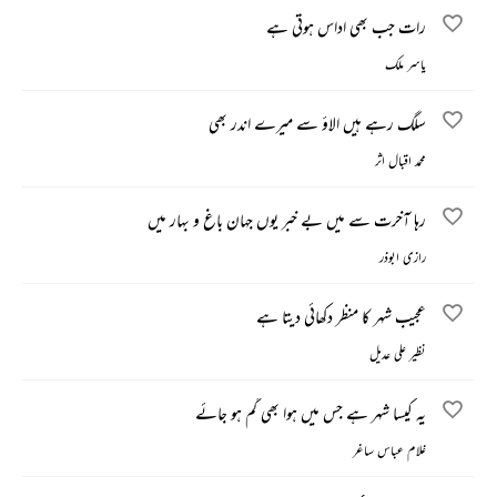
رات جب بھی اداس ہوتی ہے
یاسر ملک
سلگ رہے ہیں الاؤ سے میرے اندر بھی
محمد اقبال اثر
رہا آخرت سے میں بے خبر یوں جہان باغ و بہار میں
رازی ابوذر
عجیب شہر کا منظر دکھائی دیتا ہے
نظیر علی عدیل
یہ کیسا شہر ہے جس میں ہوا بھی گم ہو جائے
غلام عباس ساغر