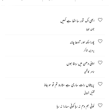
ابھی اک شور سا اٹھا ہے کہیں
جون ایلیا
پورا دکھ اور آدھا چاند
پروین شاکر
اپنی دھن میں رہتا ہوں
ناصر کاظمی
پریشاں رات ساری ہے ستارو تم تو سو جاؤ
قتیل شفائی
کوئی ہم دم نہ رہا کوئی سہارا نہ رہا