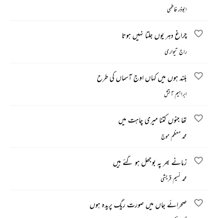
ابوذر فاطمی
چراغ دہر یوں جلتا نہیں ہوتا
راج تیواری
بلند ہوں میں کہاں اوج آسماں کی طرح
ابراہیم آتش
تھا جنوں کتنا میری چاہت میں
محمد معظم موج
زمانے بھر پہ بوجھل ہو گئے ہیں
محمد نسیم قریشی
صحرائے جاں میں صورت ریگ پریدہ ہوں