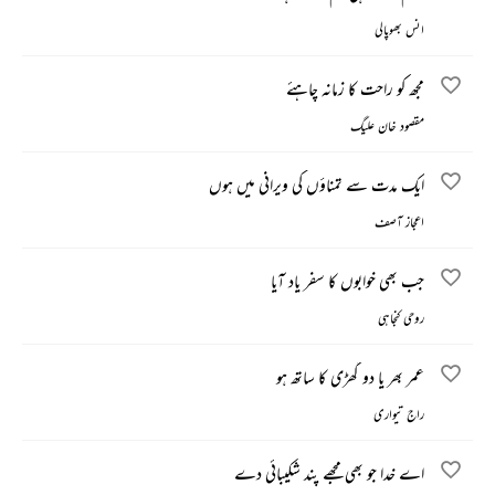
انس بھوپالی
مجھ کو راحت کا زمانہ چاہئے
مقصود خان علیگ
ایک مدت سے تمناؤں کی ویرانی میں ہوں
اعجاز آصف
جب بھی خوابوں کا سفر یاد آیا
روحی کنجاہی
عمر بھر یا دو گھڑی کا ساتھ ہو
راج تیواری
اے خدا جو بھی مجھے پند شکیبائی دے