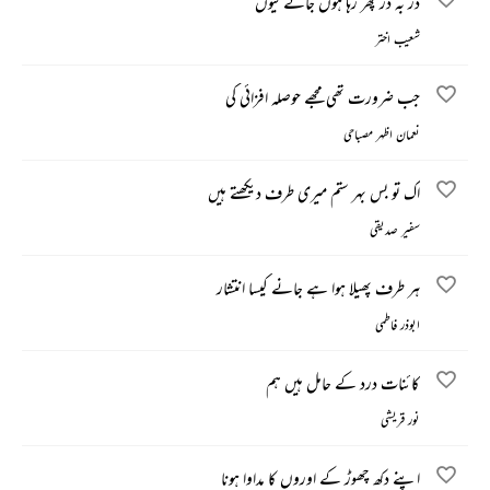
در بہ در پھر رہا ہوں جانے کیوں
شعیب اختر
جب ضرورت تھی مجھے حوصلہ افزائی کی
نعمان اظہر مصباحی
اک تو بس بہر ستم میری طرف دیکھتے ہیں
سفیر صدیقی
ہر طرف پھیلا ہوا ہے جانے کیسا انتشار
ابوذر فاطمی
کائنات درد کے حامل ہیں ہم
نور قریشی
اپنے دکھ چھوڑ کے اوروں کا مداوا ہونا