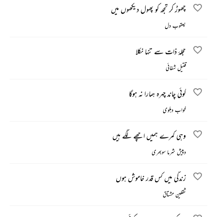
چھوڑ کر تجھ کو پھول دیکھوں میں
یعقوب دل
حجلۂ ذات سے تنہا نکلا
قتیل شفائی
کوئی چاند چہرہ ہمارا نہ ہوگا
خواب دہلوی
وہی کمرے ہمیں اچھے لگے ہیں
دپیش شرما سوبھری
زندگی میں کس قدر خاموش ہوں
ثقلین مشتاق