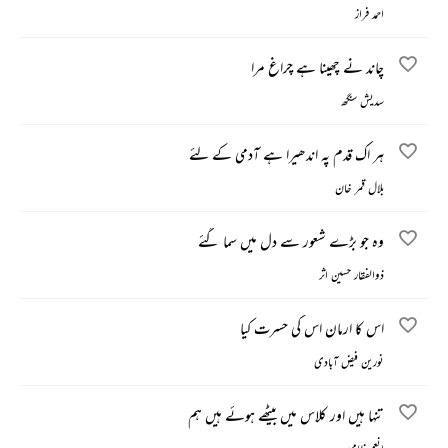
احمد فراز
چاند نے چھینا ہے چراغ مرا
سدیش سنگھ
ہر اک قدم پہ اندھیرا ہے آدمی کے لئے
بلال قمر خان
وہ جو بڑے شعور سے دل میں سما گئے
ذوالفقار حسین اثر
اس کا ارمان اس کی حسرت کیا
نورین فیض آبادی
تنہا ہیں اور کلاس میں بیٹھے ہوئے ہیں ہم