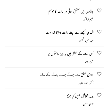
جاڑوں میں سلگتی ہوئی ہر رات کا موسم
حلیم قریشی
اک دیا بجھنے سے پہلے رات بھڑکا تھا بہت
عبد الحفیظ نعیمی
کس رت کے منتظر ہیں یہ پیڑ راستوں پر
شہزاد احمد
وادیٔ عشق سے ہوتے ہوئے جانے کے لئے
ڈاکٹر اظہار ظاہر
یوں تغافل نہیں کیا ہوگا
عمّان حسین