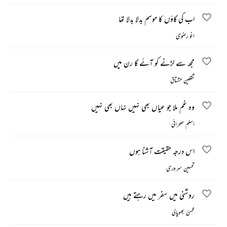
اب کی گاؤں کا موسم بدلا بدلا تھا
انو رضوی
مجھ سے لڑنے کو آئے گا رن میں
ثقلین مشتاق
وہ غم ملا جو عیاں بھی نہیں نہاں بھی نہیں
اسلم صحرائی
اس درجہ حقیقت آشنا ہوں
تحسین سروری
روشنی میں سفر میں رہتے ہیں
محسنؔ بھوپالی