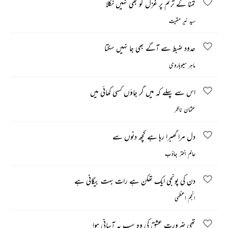
تمنا کے ترنم پر غزل گو بھی نہیں نکلا
سید نیر مقیت
حدود ضبط سے آگے بھی جا نہیں سکتا
ماہر سیوہاروی
اس سے پہلے کہ میں گر جاؤں کسی کھائی میں
عثمان ناظر
دل مرا گھبرا رہا ہے کچھ دنوں سے
عالم اختر جاذب
دن کی پونجی ایک تھکن ہے رات بہت بیگانی ہے
انجم اعظمی
تھی ضرورت عشق کی وہ سب بہ آسانی ہوا