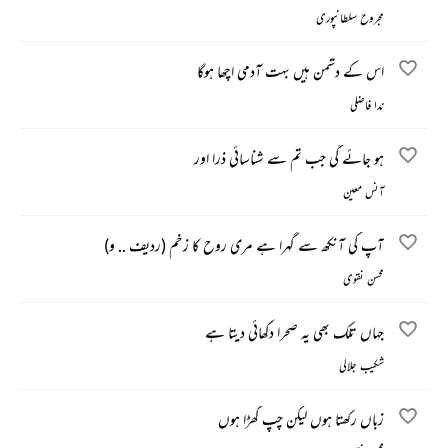
مجروح سلطانپوری
اس کے دشمن ہیں بہت آدمی اچھا ہوگا
ندا فاضلی
ہو جائے گی جب تم سے شناسائی ذرا اور
آنس معین
آپ کی آنکھ سے گہرا ہے مری روح کا زخم (ردیف .. و)
محسن نقوی
جہاں تلک بھی یہ صحرا دکھائی دیتا ہے
شکیب جلالی
زباں رکھتا ہوں لیکن چپ کھڑا ہوں