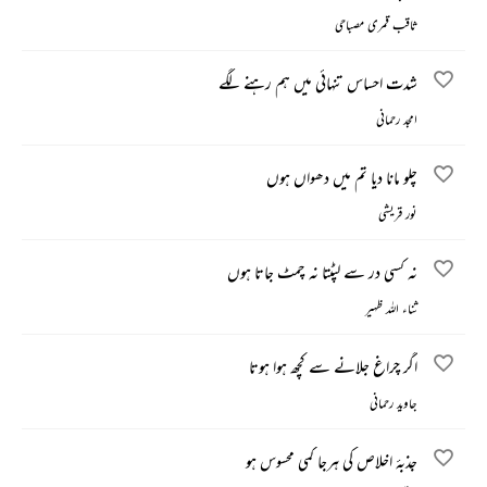
ثاقب قمری مصباحی
شدت احساس تنہائی میں ہم رہنے لگے
امجد رحمانی
چلو مانا دیا تم میں دھواں ہوں
نور قریشی
نہ کسی در سے لپٹتا نہ چمٹ جاتا ہوں
ثناء اللہ ظہیر
اگر چراغ جلانے سے کچھ ہوا ہوتا
جاوید رحمانی
جذبۂ اخلاص کی ہرجا کمی محسوس ہو