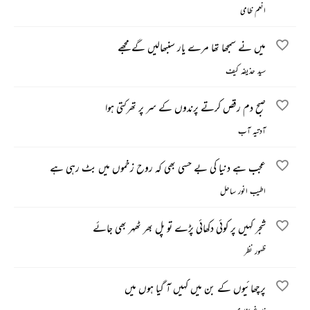
انعم ظامی
میں نے سمجھا تھا مرے یار سنبھالیں گے مجھے
سید حذیفہ کیف
صبح دم رقص کرتے پرندوں کے سر پر تھرکتی ہوا
آدتیہ آب
عجب ہے دنیا کی بے حسی بھی کہ روح زخموں میں بٹ رہی ہے
اطیب انور ساحل
شجر کہیں پر کوئی دکھائی پڑے تو پل بھر ٹھہر بھی جائے
ظہور نظر
پرچھائیوں کے بن میں کہیں آ گیا ہوں میں