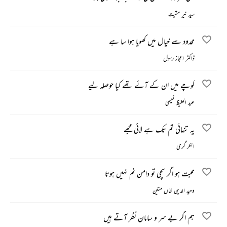
سید نیر مقیت
محدود سے خیال میں کھویا ہوا سا ہے
ڈاکٹر اعجاز رسول
کوچے میں ان کے آئے تھے کیا حوصلہ لیے
عبد الحفیظ نعیمی
یہ تنہائی تم تک ہے لائی مجھے
انکر گری
محبت ہو اگر سچی تو دامن نم نہیں ہوتا
وحید الدین خاں متین
ہم اگر بے سر و سامان نظر آتے ہیں