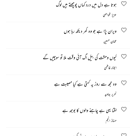
ہوتا ہے دل میں درد کہاں پوچھتے ہیں لوگ
عزیز غواصی
ویران پڑا ہے جو وہ گھر دیکھ رہا ہوں
عمّان حسین
کیوں وحشت کی بیل اگ آئی وقت ملا تو سوچیں گے
ابوذر فاطمی
وہ مجھ سے روز یہ کہتی ہے کیا مصیبت ہے
نحریر جاوید
لگتا یہی ہے چاہنے والوں کا بوجھ ہے
مہناز انجم