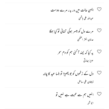
ایسی حالت میں در بدر مرے دوست
عبداللہ علی ہاشمی
مرے دل کو میسر ہوگی تنہائی تو کیا ہوگا
عدنان اختر اعظمی
یہ کیا کہ نیند آ گئی ہم کو دم سحر
عزیز بھارتی
دل کے زخموں کو جو چھیڑا تو ہنسا عید کا چاند
ذیشان علی ساحل
انہیں ہم سے محبت ہے نہیں تو
ابو شبّر