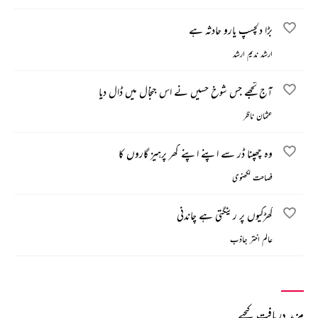
بڑا دلچسپ یارو حادثہ ہے
ارشد ندیم ارشد
آج تجھے جس شوخ حسیں نے اس جنجال میں ڈال دیا
عثمان ناظر
وہ چھپنا ڈر سے اپنے اپنے گھر پرہیز گاروں کا
فصاحت لکھنوی
کھڑکیوں پر رینگتی ہے چاندنی
عالم اختر جاذب
مزید دریافت کیجیے