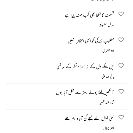
قسمت کا لکھا بھی کب مٹ پایا ہے
ہرش سکسینہ
مطلوب زندگی کو ابھی امتحاں نہیں
ادا جعفری
چل سکے دل کے نہ ہمراہ نظر کے ساتھی
باقی صدیقی
آنکھیں ملتے ہوئے بستر سے نکل آیا ہوں
ثناء اللہ ظہیر
نئی غزل نئے لہجے کی آبرو ہم تھے
اختر جمال