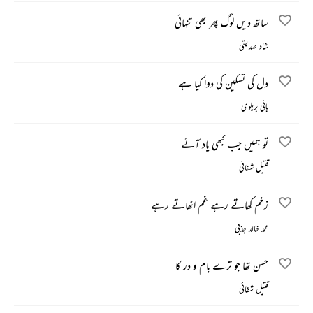
ساتھ دیں لوگ پھر بھی تنہائی
شاد صدیقی
دل کی تسکین کی دوا کیا ہے
ہانی بریلوی
تو ہمیں جب کبھی یاد آئے
قتیل شفائی
زخم کھاتے رہے غم اٹھاتے رہے
محمد خالد جذبی
حسن تھا جو ترے بام و در کا
قتیل شفائی